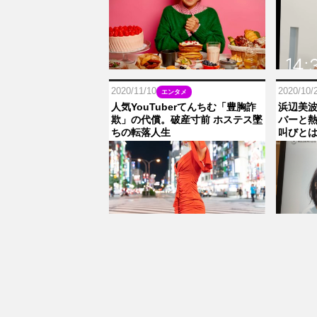
2020/11/10
2020/10/
エンタメ
人気YouTuberてんちむ「豊胸詐
浜辺美波
欺」の代償。破産寸前 ホステス墜
バーと熱
ちの転落人生
叫びと