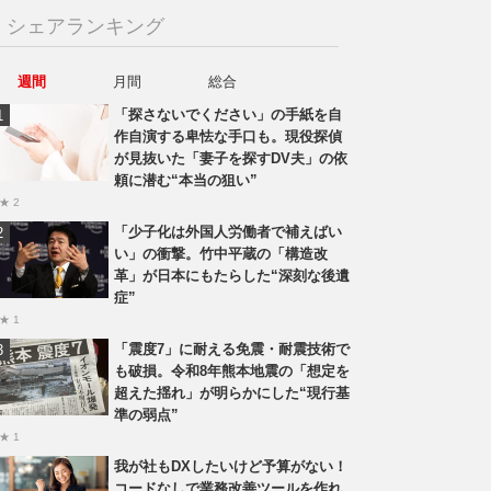
シェアランキング
週間
月間
総合
「探さないでください」の手紙を自
作自演する卑怯な手口も。現役探偵
が見抜いた「妻子を探すDV夫」の依
頼に潜む“本当の狙い”
★ 2
「少子化は外国人労働者で補えばい
い」の衝撃。竹中平蔵の「構造改
革」が日本にもたらした“深刻な後遺
症”
★ 1
「震度7」に耐える免震・耐震技術で
も破損。令和8年熊本地震の「想定を
超えた揺れ」が明らかにした“現行基
準の弱点”
★ 1
我が社もDXしたいけど予算がない！
コードなしで業務改善ツールを作れ