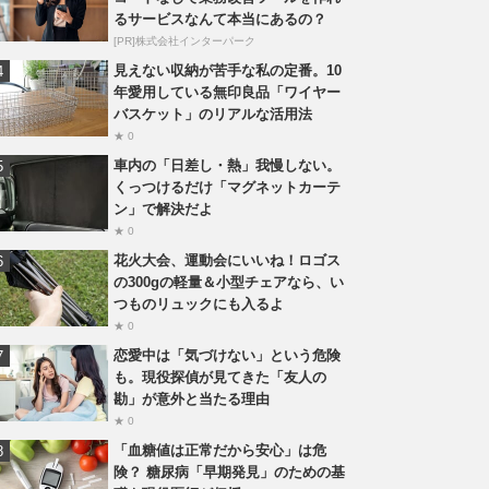
るサービスなんて本当にあるの？
[PR]株式会社インターパーク
見えない収納が苦手な私の定番。10
年愛用している無印良品「ワイヤー
バスケット」のリアルな活用法
★ 0
車内の「日差し・熱」我慢しない。
くっつけるだけ「マグネットカーテ
ン」で解決だよ
★ 0
花火大会、運動会にいいね！ロゴス
の300gの軽量＆小型チェアなら、い
つものリュックにも入るよ
★ 0
恋愛中は「気づけない」という危険
も。現役探偵が見てきた「友人の
勘」が意外と当たる理由
★ 0
「血糖値は正常だから安心」は危
険？ 糖尿病「早期発見」のための基