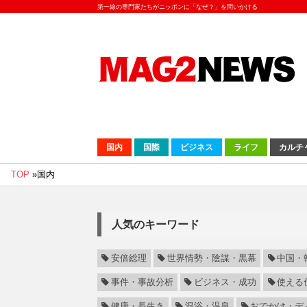
第一線の専門家たちがニッポンに「なぜ？」を問いかける
国内
国際
ビジネス
ライフ
カルチ
TOP
»
国内
人気のキーワード
安倍総理
世界情勢・陰謀・黒幕
中国・
事件・事故分析
ビジネス・成功
使える
健康・長生き
混浴・温泉
おでかけ・デ