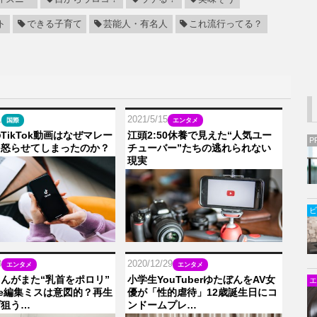
ト
できる子育て
芸能人・有名人
これ流行ってる？
1
2021/5/15
国際
エンタメ
TikTok動画はなぜマレー
江頭2:50休養で見えた“人気ユー
P
を怒らせてしまったのか？
チューバー”たちの逃れられない
現実
ビ
8
2020/12/29
エンタメ
エンタメ
んがまた“乳首をポロリ”
小学生YouTuberゆたぼんをAV女
エ
ube編集ミスは意図的？再生
優が「性的虐待」12歳誕生日にコ
げ狙う…
ンドームプレ…