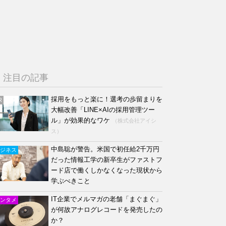
注目の記事
採用をもっと楽に！選考の歩留まりを
R
大幅改善「LINE×AIの採用管理ツー
ル」が効果的なワケ
（株式会社アイシ
ス）
中島聡が警告。米国で初任給2千万円
ジネス
だった情報工学の新卒生がファストフ
ード店で働くしかなくなった現状から
学ぶべきこと
IT企業でメルマガの老舗「まぐまぐ」
ンタメ
が何故アナログレコードを発売したの
か？