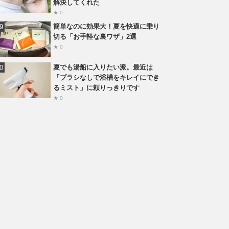
解決してくれた
★ 0
簡単なのに効果大！夏を快適に乗り
切る「お手軽な裏ワザ」2選
★ 0
夏でも湯船に入りたい派。最近は
「ブラシなしで浴槽をキレイにでき
るミスト」に頼りっきりです
★ 0