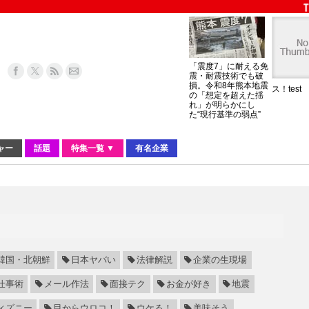
「震度7」に耐える免
震・耐震技術でも破
損。令和8年熊本地震
ス！test
の「想定を超えた揺
れ」が明らかにし
た“現行基準の弱点”
ャー
話題
特集一覧 ▼
有名企業
韓国・北朝鮮
日本ヤバい
法律解説
企業の生現場
仕事術
メール作法
面接テク
お金が好き
地震
ィズニー
目からウロコ！
ウケる！
美味そう