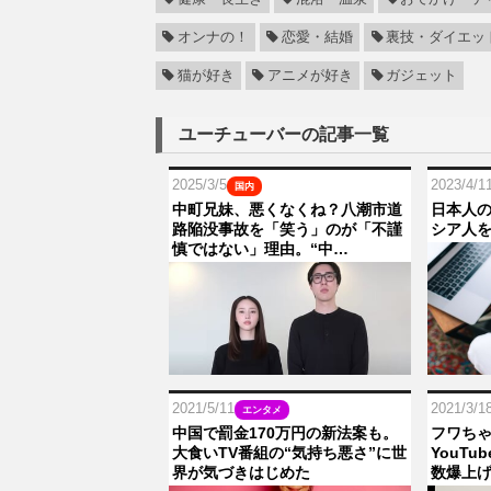
オンナの！
恋愛・結婚
裏技・ダイエッ
猫が好き
アニメが好き
ガジェット
ユーチューバーの記事一覧
2025/3/5
2023/4/1
国内
中町兄妹、悪くなくね？八潮市道
日本人の
路陥没事故を「笑う」のが「不謹
シア人
慎ではない」理由。“中…
2021/5/11
2021/3/1
エンタメ
中国で罰金170万円の新法案も。
フワちゃ
大食いTV番組の“気持ち悪さ”に世
YouT
界が気づきはじめた
数爆上