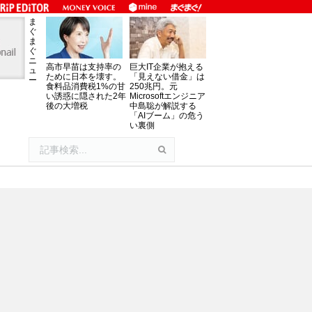
ま
ぐ
ま
ぐ
ニ
高市早苗は支持率の
巨大IT企業が抱える
ュ
ために日本を壊す。
「見えない借金」は
ー
食料品消費税1%の甘
250兆円。元
い誘惑に隠された2年
Microsoftエンジニア
後の大増税
中島聡が解説する
「AIブーム」の危う
い裏側