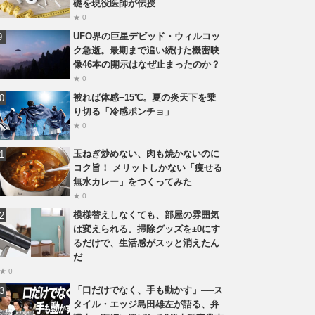
礎を現役医師が伝授
★ 0
UFO界の巨星デビッド・ウィルコッ
ク急逝。最期まで追い続けた機密映
像46本の開示はなぜ止まったのか？
★ 0
被れば体感−15℃。夏の炎天下を乗
り切る「冷感ポンチョ」
★ 0
玉ねぎ炒めない、肉も焼かないのに
コク旨！ メリットしかない「痩せる
無水カレー」をつくってみた
★ 0
模様替えしなくても、部屋の雰囲気
は変えられる。掃除グッズを±0にす
るだけで、生活感がスッと消えたん
だ
★ 0
「口だけでなく、手も動かす」──ス
タイル・エッジ島田雄左が語る、弁