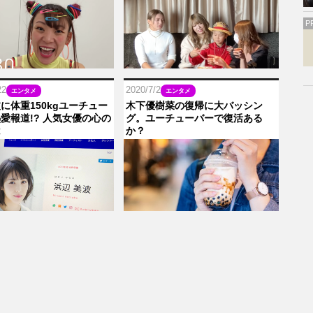
P
22
2020/7/2
エンタメ
エンタメ
に体重150kgユーチュー
木下優樹菜の復帰に大バッシン
愛報道!? 人気女優の心の
グ。ユーチューバーで復活ある
は
か？