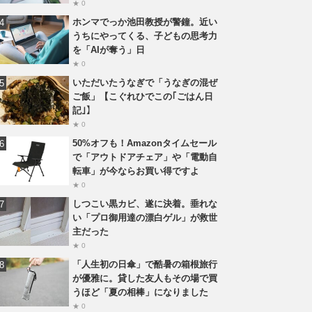
★ 0
ホンマでっか池田教授が警鐘。近い
うちにやってくる、子どもの思考力
を「AIが奪う」日
★ 0
いただいたうなぎで「うなぎの混ぜ
ご飯」【こぐれひでこの｢ごはん日
記｣】
★ 0
50%オフも！Amazonタイムセール
で「アウトドアチェア」や「電動自
転車」が今ならお買い得ですよ
★ 0
しつこい黒カビ、遂に決着。垂れな
い「プロ御用達の漂白ゲル」が救世
主だった
★ 0
「人生初の日傘」で酷暑の箱根旅行
が優雅に。貸した友人もその場で買
うほど「夏の相棒」になりました
★ 0