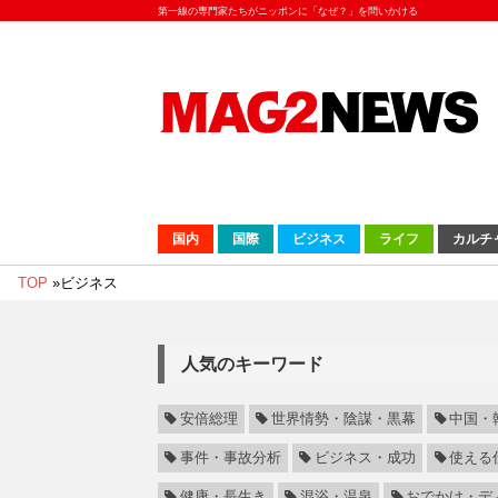
第一線の専門家たちがニッポンに「なぜ？」を問いかける
国内
国際
ビジネス
ライフ
カルチ
TOP
»
ビジネス
人気のキーワード
安倍総理
世界情勢・陰謀・黒幕
中国・
事件・事故分析
ビジネス・成功
使える
健康・長生き
混浴・温泉
おでかけ・デ