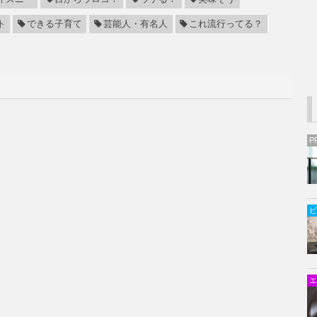
ト
できる子育て
芸能人・有名人
これ流行ってる？
P
ビ
エ