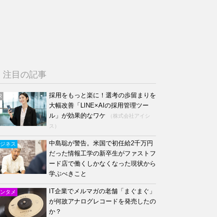
注目の記事
採用をもっと楽に！選考の歩留まりを
R
大幅改善「LINE×AIの採用管理ツー
ル」が効果的なワケ
（株式会社アイシ
ス）
中島聡が警告。米国で初任給2千万円
ジネス
だった情報工学の新卒生がファストフ
ード店で働くしかなくなった現状から
学ぶべきこと
IT企業でメルマガの老舗「まぐまぐ」
ンタメ
が何故アナログレコードを発売したの
か？