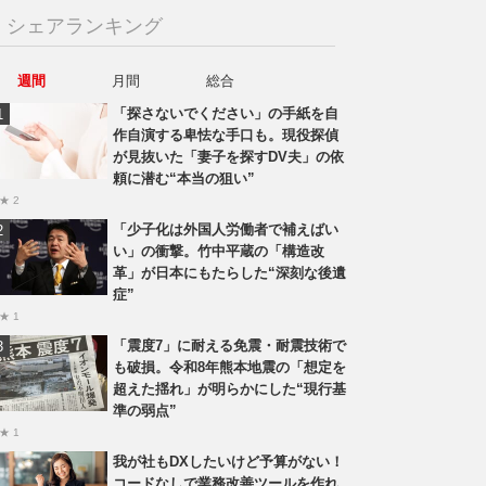
シェアランキング
週間
月間
総合
「探さないでください」の手紙を自
作自演する卑怯な手口も。現役探偵
が見抜いた「妻子を探すDV夫」の依
頼に潜む“本当の狙い”
★ 2
「少子化は外国人労働者で補えばい
い」の衝撃。竹中平蔵の「構造改
革」が日本にもたらした“深刻な後遺
症”
★ 1
「震度7」に耐える免震・耐震技術で
も破損。令和8年熊本地震の「想定を
超えた揺れ」が明らかにした“現行基
準の弱点”
★ 1
我が社もDXしたいけど予算がない！
コードなしで業務改善ツールを作れ