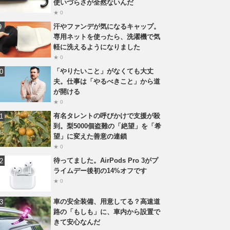
使いづらさが全然ないんだ
★ 0
汗やファンデが気になるキャップ。
専用ネットを使ったら、洗濯機で気
軽に洗えるようになりました
★ 0
「やりたいこと」がなくても大丈
夫。仕事は「やるべきこと」から道
が開ける
★ 0
有名タレントの呼びかけで支援が殺
到。梨5000個盗難の「絶望」を「希
望」に変えた善意の連鎖
★ 0
待ってました。AirPods Pro 3がプ
ライムデー後初の14%オフです
★ 0
車の安全装備、用意してる？高速道
路の「もしも」に、車内から設置で
きて安心なんだ