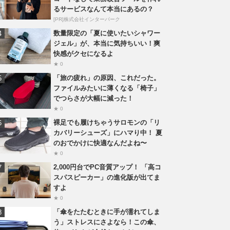
るサービスなんて本当にあるの？
[PR]株式会社インターパーク
数量限定の「夏に使いたいシャワー
ジェル」が、本当に気持ちいい！爽
快感がクセになるよ
★ 0
「旅の疲れ」の原因、これだった。
ファイルみたいに薄くなる「椅子」
でつらさが大幅に減った！
★ 0
裸足でも履けちゃうサロモンの「リ
カバリーシューズ」にハマり中！ 夏
のおでかけに快適なんだよね〜
★ 0
2,000円台でPC音質アップ！ 「高コ
スパスピーカー」の進化版が出てま
すよ
★ 0
「傘をたたむときに手が濡れてしま
う」ストレスにさよなら！この傘、