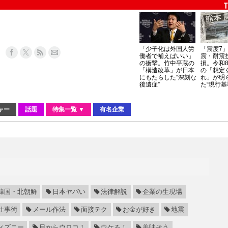
「少子化は外国人労
「震度7
働者で補えばいい」
震・耐震
の衝撃。竹中平蔵の
損。令和
「構造改革」が日本
の「想定
にもたらした“深刻な
れ」が明
後遺症”
た“現行基
ャー
話題
特集一覧 ▼
有名企業
韓国・北朝鮮
日本ヤバい
法律解説
企業の生現場
仕事術
メール作法
面接テク
お金が好き
地震
ィズニー
目からウロコ！
ウケる！
美味そう