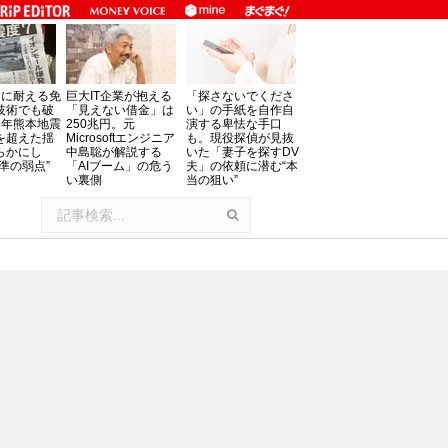
」に耐える免
巨大IT企業が抱える
「探さないでくださ
技術でも破
「見えない借金」は
い」の手紙を自作自
8年熊本地震
250兆円。元
演する卑怯な手口
を超えた揺
Microsoftエンジニア
も。現役探偵が見抜
らかにし
中島聡が解説する
いた「妻子を探すDV
準の弱点”
「AIブーム」の危う
夫」の依頼に潜む“本
い裏側
当の狙い”