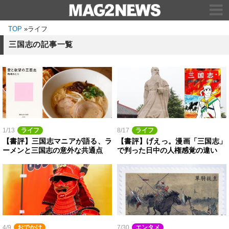
TOP
»
ライフ
三国志の記事一覧
1/13
ライフ
8/17
ライフ
【書評】三国志マニアが語る、ラ
【書評】げえっ。漫画「三国志」
ーメンと三国志の意外な共通点
で判った日中の人権感覚の違い
4/9
おでかけ
7/30
エンタメ