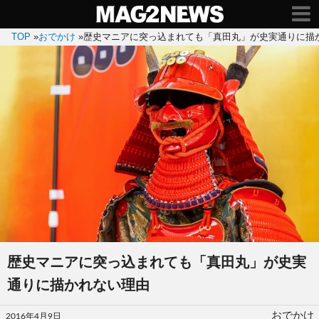
TOP
»
おでかけ
»
歴史マニアに突っ込まれても「真田丸」が史実通りに描
歴史マニアに突っ込まれても「真田丸」が史実
通りに描かれない理由
投
おでかけ
2016年4月9日