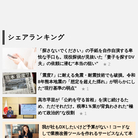
シェアランキング
「探さないでください」の手紙を自作自演する卑
怯な手口も。現役探偵が見抜いた「妻子を探すDV
夫」の依頼に潜む“本当の狙い”
★ 2
「震度7」に耐える免震・耐震技術でも破損。令和
8年熊本地震の「想定を超えた揺れ」が明らかにし
た“現行基準の弱点”
★ 1
高市早苗が「公約を守る首相」を演じ続けるた
め、ただそれだけ。税率1％策が背負わされた“極
めて政治的”な役割
★ 1
我が社もDXしたいけど予算がない！コードな
しで業務改善ツールを作れるサービスなんて本