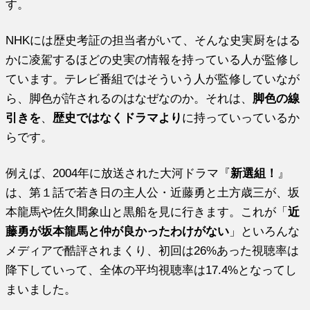
す。
NHKには歴史考証の担当者がいて、そんな史実厨をはる
かに凌駕するほどの史実の情報を持っている人が監修し
ています。テレビ番組ではそういう人が監修していなが
ら、脚色が許されるのはなぜなのか。それは、
脚色の線
引きを
、
歴史ではなくドラマより
に持っていっているか
らです。
例えば、2004年に放送された大河ドラマ『
新選組！
』
は、第１話で若き日の主人公・近藤勇と土方歳三が、坂
本龍馬や佐久間象山と黒船を見に行きます。これが「
近
藤勇が坂本龍馬と仲が良かったわけがない
」といろんな
メディアで酷評されまくり、初回は26%あった視聴率は
降下していって、全体の平均視聴率は17.4%となってし
まいました。