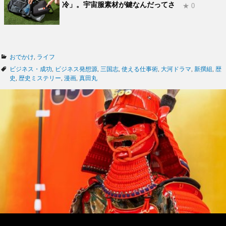
冷」。宇宙服素材が鍵なんだってさ
★ 0
カ
おでかけ
,
ライフ
テ
タ
ビジネス・成功
,
ビジネス発想源
,
三国志
,
使える仕事術
,
大河ドラマ
,
新撰組
,
歴
ゴ
グ
史
,
歴史ミステリー
,
漫画
,
真田丸
リ
ー