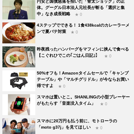
円安と国債急落を招いた「骨太ショック」の正
体。グーグル日本法人元社長が斬る「選択と集
中」なき成長戦略
★ 0
4ステップでできる！ 1食438kcalのカレーラーメ
ンで夏バテ対策
★ 0
昨夜残ったハンバーグをマフィンに挟んで食べる
【こぐれひでこの｢ごはん日記｣】
★ 0
50%オフも！Amazonタイムセールで「キャンプ
テーブル」や「マルチグリドル」が今ならお買い
得ですよ
★ 0
スマホは置いとこ。SHANLINGの小型プレーヤー
がもたらす「音楽没入タイム」
★ 0
スマホに20万円も払う前に、モトローラの
「moto g37j」を見てほしい
★ 0