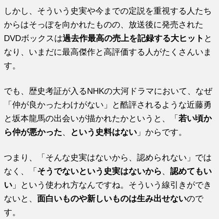
しかし、そういう史実や今までの定説を重視する人たち
からはそっぽを向かれたものの、放送後に発売された
DVDボックスは
過去作最高の売上を記録する大ヒット
と
なり、いまだに最高傑作と高評価する人がたくさんいま
す。
でも、歴史考証が入るNHKの大河ドラマにおいて、なぜ
「仲が良かったわけがない」と酷評されるような近藤勇
と坂本龍馬の出会いが描かれたかというと、「
若い頃か
ら仲が悪かった
、
という史料はない
」からです。
つまり、「そんな史実はないから、認められない」では
なく、「
そうでないという史実はないから
、
認めてもい
い
」という使われ方なんですね。そういう線引きができ
ないと、
面白いものや新しいものは生み出せない
ので
す。