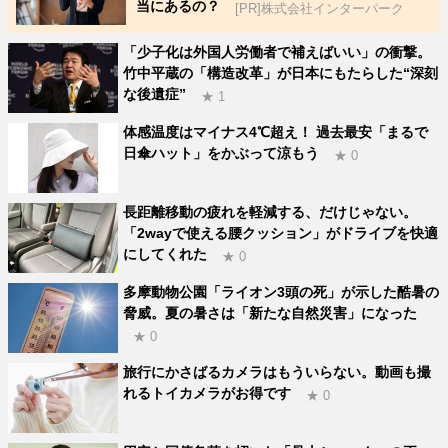
当にあるの？
[PR]株式会社インターパーク
「少子化は外国人労働者で補えばいい」の衝撃。
竹中平蔵の「構造改革」が日本にもたらした“深刻
な後遺症”
★ 1
体感温度はマイナス4℃超え！ 過去最安「まるで
日傘ハット」をかぶって涼もう
★ 0
長距離移動の疲れを軽減する、だけじゃない。
「2wayで使える腰クッション」がドライブを快適
にしてくれた
★ 0
多摩動物公園「ライオン3頭の死」が示した酷暑の
脅威。夏の暑さは「新たな自然災害」になった
★ 0
旅行にかさばるカメラはもういらない。動画も撮
れるトイカメラがお得です
★ 0