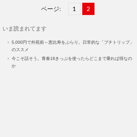
ページ:
固
1
固
2
,
定
定
いま読まれてます
ペ
ペ
5,000円で外苑前～恵比寿をぶらり。日常的な「プチトリップ」
ー
ー
のススメ
ジ
ジ
今こそ話そう。青春18きっぷを使ったらどこまで乗れば得なの
か