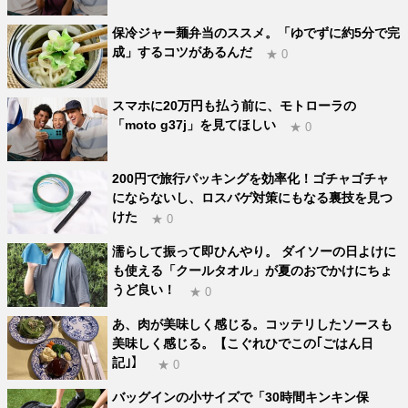
保冷ジャー麺弁当のススメ。「ゆでずに約5分で完
成」するコツがあるんだ
★ 0
スマホに20万円も払う前に、モトローラの
「moto g37j」を見てほしい
★ 0
200円で旅行パッキングを効率化！ゴチャゴチャ
にならないし、ロスバゲ対策にもなる裏技を見つ
けた
★ 0
濡らして振って即ひんやり。 ダイソーの日よけに
も使える「クールタオル」が夏のおでかけにちょ
うど良い！
★ 0
あ、肉が美味しく感じる。コッテリしたソースも
美味しく感じる。【こぐれひでこの｢ごはん日
記｣】
★ 0
バッグインの小サイズで「30時間キンキン保