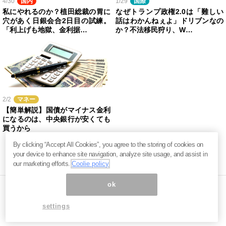
4/30
国内
1/29
国際
私にやれるのか？植田総裁の胃に
なぜトランプ政権2.0は「難しい
穴があく日銀会合2日目の試練。
話はわかんねぇよ」ドリブンなの
「利上げも地獄、金利据…
か？不法移民狩り、W…
2/2
マネー
【簡単解説】国債がマイナス金利
になるのは、中央銀行が安くても
買うから
By clicking “Accept All Cookies”, you agree to the storing of cookies on
your device to enhance site navigation, analyze site usage, and assist in
our marketing efforts.
Coolie policy
ok
settings
ページ内の商標は全て商標権者に属します。無断転載を禁じます。 ©
まぐまぐ！