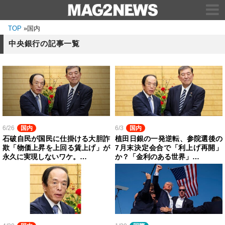
TOP
»
国内
中央銀行の記事一覧
6/26
国内
6/3
国内
石破自民が国民に仕掛ける大胆詐
植田日銀の一発逆転、参院選後の
欺「物価上昇を上回る賃上げ」が
7月末決定会合で「利上げ再開」
永久に実現しないワケ。…
か？「金利のある世界」…