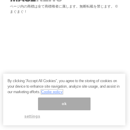
ページ内の商標は全て商標権者に属します。無断転載を禁じます。 ©
まぐまぐ！
By clicking “Accept All Cookies”, you agree to the storing of cookies on
your device to enhance site navigation, analyze site usage, and assist in
our marketing efforts.
Coolie policy
ok
settings