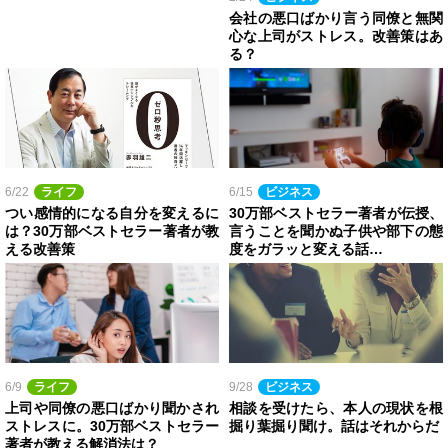
会社の悪口ばかり言う同僚と無関
心な上司がストレス。改善策はあ
る？
6/22
ライフ
6/15
ビジネス
つい感情的になる自分を変えるに
30万部ベストセラー著者が伝授、
は？30万部ベストセラー著者が教
言うことを聞かぬ子供や部下の態
える改善策
度をガラッと変える話…
6/9
ライフ
9/28
ビジネス
上司や同僚の悪口ばかり聞かされ
相談を受けたら、本人の現状を根
ストレスに。30万部ベストセラー
掘り葉掘り聞け。話はそれからだ
著者が教える解消法は？