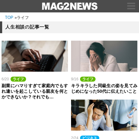
TOP
»
ライフ
人生相談の記事一覧
6/20
ライフ
9/16
ライフ
副業にハマりすぎて家庭内でもす
キラキラした同級生の姿を見てみ
れ違いを起こしている親友を何と
じめになった50代に伝えたいこと
かできないか？それでも…
2/24
ビジネス