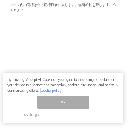
ページ内の商標は全て商標権者に属します。無断転載を禁じます。 ©
まぐまぐ！
By clicking “Accept All Cookies”, you agree to the storing of cookies on
your device to enhance site navigation, analyze site usage, and assist in
our marketing efforts.
Coolie policy
ok
settings