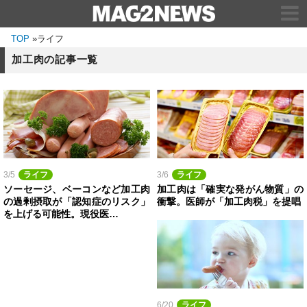
TOP
»
ライフ
加工肉の記事一覧
3/5
ライフ
3/6
ライフ
ソーセージ、ベーコンなど加工肉
加工肉は「確実な発がん物質」の
の過剰摂取が「認知症のリスク」
衝撃。医師が「加工肉税」を提唱
を上げる可能性。現役医…
6/20
ライフ