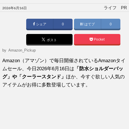
投
ライフ PR
2026年6月16日
稿
日:
シェア
0
はてブ
0
Pocket
ポスト
by
Amazon_Pickup
Amazon（アマゾン）で毎日開催されているAmazonタイ
ムセール、今日2026年6月16日は
「防水ショルダーバッ
グ」や「クーラースタンド」
ほか、今すぐ欲しい人気の
アイテムがお得に多数登場しています。