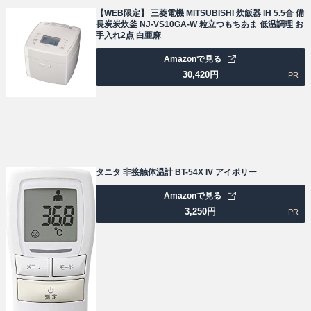
【WEB限定】 三菱電機 MITSUBISHI 炊飯器 IH 5.5合 備
長炭炭炊釜 NJ-VS10GA-W 粒立つもちあま 低温調理 お
手入れ2点 白亜麻
Amazonで見る
30,420
円
PR
タニタ 非接触体温計 BT-54X IV アイボリー
Amazonで見る
3,250
円
PR