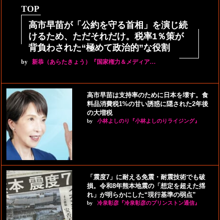
TOP
高市早苗が「公約を守る首相」を演じ続
けるため、ただそれだけ。税率1％策が
背負わされた“極めて政治的”な役割
by
新恭（あらたきょう）『国家権力＆メディア…
高市早苗は支持率のために日本を壊す。食
料品消費税1%の甘い誘惑に隠された2年後
の大増税
by
小林よしのり『小林よしのりライジング』
「震度7」に耐える免震・耐震技術でも破
損。令和8年熊本地震の「想定を超えた揺
れ」が明らかにした“現行基準の弱点”
by
冷泉彰彦『冷泉彰彦のプリンストン通信』