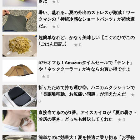
きた
★ 0
暑い、蒸れる…夏の外出のストレスが激減！ワー
クマンの「持続冷感なショートパンツ」が超快適
だよ
★ 0
超簡単なれど、かなり美味しい【こぐれひでこの
｢ごはん日記｣】
★ 0
57%オフも！Amazonタイムセールで「テント」
や「ネッククーラー」が今ならお買い得ですよ
★ 0
折りたためて持ち運び◎。ハニカムクッションで
「長距離移動、お尻痛い問題」が消えたんだ
★
0
直接当てるのが1番。アイスカイロが「夏の暑さ・
冷房の寒さ」どっちも解決してくれた
★ 0
簡単なのに効果大！夏を快適に乗り切る「お手軽