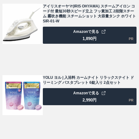
アイリスオーヤマ(IRIS OHYAMA) スチームアイロン コ
ード付 最短30秒スピード立上 フッ素加工 2段階スチー
ム 霧吹き機能 スチームショット 大容量タンク ホワイト
SIR-01-W
Amazonで見る
1,890
円
PR
YOLU ヨル | 入浴料 カームナイト リラックスナイト ド
リーミング バスタブレット 6錠入り 2点セット
Amazonで見る
2,990
円
PR