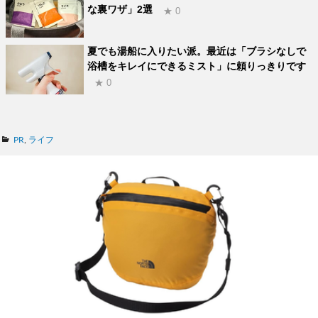
な裏ワザ」2選
★ 0
夏でも湯船に入りたい派。最近は「ブラシなしで
浴槽をキレイにできるミスト」に頼りっきりです
★ 0
カ
PR
,
ライフ
テ
ゴ
リ
ー