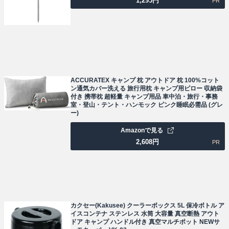
1,295
円
PR
ACCURATEX キャンプ 枕 アウトドア 枕 100%コット
ン通気カバー洗える 旅行用枕 キャンプ用ピロー 収納袋
付き 携帯枕 超軽量 キャンプ用品 車中泊・旅行・事務
室・登山・テント・ハンモック ピンク睡眠必需品 (グレ
ー)
Amazonで見る
2,608
円
PR
カクセー(Kakusee) クーラーボックス 5L 保冷ボトル ア
イスコンテナ ステンレス 水筒 大容量 真空断熱 アウト
ドア キャンプ ハンドル付き 真空マルチポット NEWサ