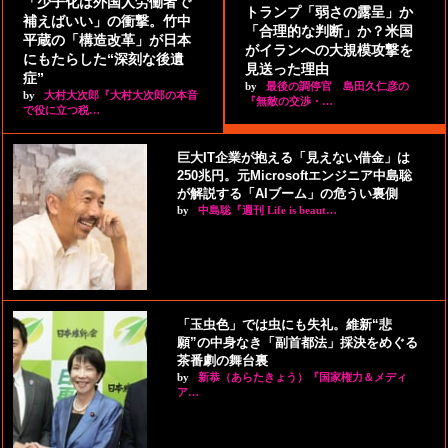
「少子化は外国人労働者で
トランプ「弱さの露呈」か
補えばいい」の衝撃。竹中
「合理的な判断」か？米国
平蔵の「構造改革」が日本
がイランへの大規模攻撃を
にもたらした“深刻な後遺
見送った理由
症”
by
最後の調停官 島田久仁彦の
by
大村大次郎『大村大次郎の本音
『無敵の交渉・…
で役に立つ税…
巨大IT企業が抱える「見えない借金」は
250兆円。元Microsoftエンジニア中島聡
が解説する「AIブーム」の危うい裏側
by
中島聡『週刊 Life is beaut…
「玉虫色」では虫にも失礼。維新“悲
願”の中身なき「副首都法」採決をめぐる
茶番劇の舞台裏
by
新恭（あらたきょう）『国家権力＆メディ
ア…