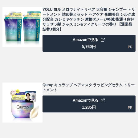
YOLU ヨル メロウナイトリペア 大容量 シャンプー トリ
ートメント 詰め替えセット ヘアケア 夜間美容 シルク成
分配合 カシミヤケラチン 摩擦ダメージ軽減 指通り良好
サラサラ髪 ジャスミン&フィグリーフの香り 【通常品
詰替3個分】
Amazonで見る
5,760
円
PR
Qurap キュラップ ヘアマスク ラッピングセラム トリー
トメント
Amazonで見る
1,285
円
PR