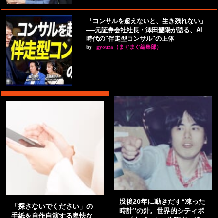
「コンサルを超えないと、生き残れない」
──元証券会社社長・澤田聖陽が語る、AI
時代の"伴走型コンサル"の正体
by
gyouza（まぐまぐ編集部）
没後20年に動きだす“凍った
「探さないでください」の
時計”の針。世界的シティポ
手紙を自作自演する卑怯な