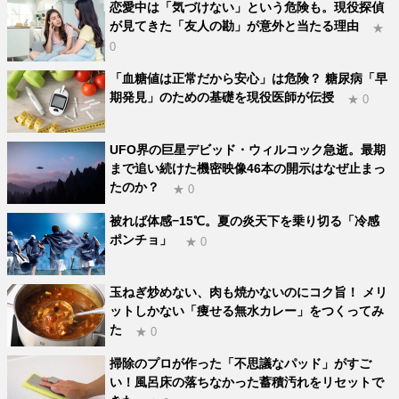
恋愛中は「気づけない」という危険も。現役探偵
が見てきた「友人の勘」が意外と当たる理由
★
0
「血糖値は正常だから安心」は危険？ 糖尿病「早
期発見」のための基礎を現役医師が伝授
★ 0
UFO界の巨星デビッド・ウィルコック急逝。最期
まで追い続けた機密映像46本の開示はなぜ止まっ
たのか？
★ 0
被れば体感−15℃。夏の炎天下を乗り切る「冷感
ポンチョ」
★ 0
玉ねぎ炒めない、肉も焼かないのにコク旨！ メリ
ットしかない「痩せる無水カレー」をつくってみ
た
★ 0
掃除のプロが作った「不思議なパッド」がすご
い！風呂床の落ちなかった蓄積汚れをリセットで