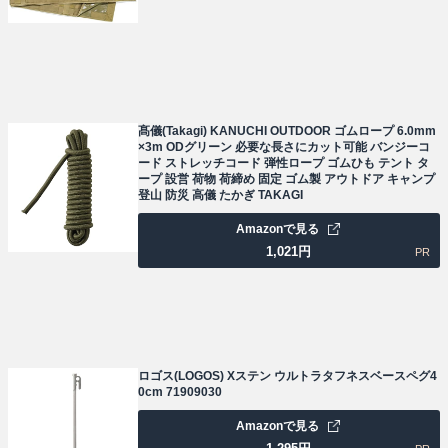
髙儀(Takagi) KANUCHI OUTDOOR ゴムロープ 6.0mm
×3m ODグリーン 必要な長さにカット可能 バンジーコ
ード ストレッチコード 弾性ロープ ゴムひも テント タ
ープ 設営 荷物 荷締め 固定 ゴム製 アウトドア キャンプ
登山 防災 高儀 たかぎ TAKAGI
Amazonで見る
1,021
円
PR
ロゴス(LOGOS) Xステン ウルトラタフネスベースペグ4
0cm 71909030
Amazonで見る