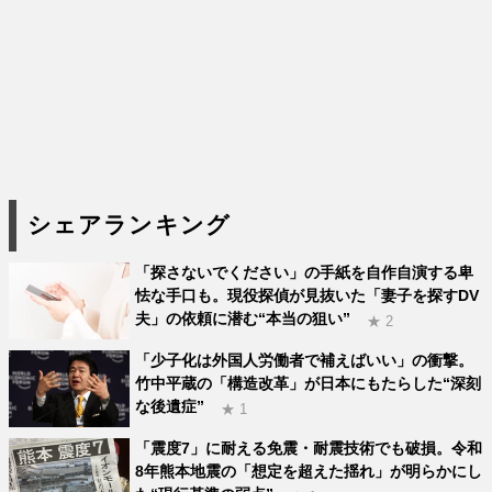
シェアランキング
「探さないでください」の手紙を自作自演する卑
怯な手口も。現役探偵が見抜いた「妻子を探すDV
夫」の依頼に潜む“本当の狙い”
★ 2
「少子化は外国人労働者で補えばいい」の衝撃。
竹中平蔵の「構造改革」が日本にもたらした“深刻
な後遺症”
★ 1
「震度7」に耐える免震・耐震技術でも破損。令和
8年熊本地震の「想定を超えた揺れ」が明らかにし