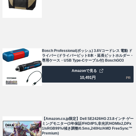
Bosch Professional(ボッシュ) 3.6Vコードレス 電動 ド
ライバー (ドライバービット8本・延長ビットホルダー・
専用ケース・USB Type-Cケーブル付) BoschGO3
Amazonで見る
10,491
円
PR
【Amazon.co.jp限定】Dell SE2426HG 23.8インチ ゲー
ミングモニター(3年保証/FHD/IPS,非光沢/HDMIx2,DPx
1/sRGB99%/傾き調整/0.5ms,240Hz/AMD FreeSync™
Premium)