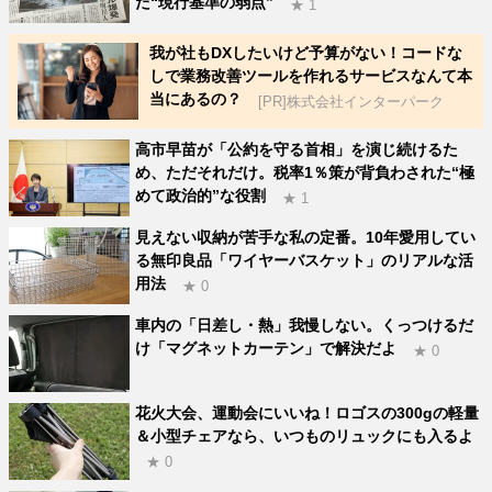
た“現行基準の弱点”
★ 1
我が社もDXしたいけど予算がない！コードな
しで業務改善ツールを作れるサービスなんて本
当にあるの？
[PR]株式会社インターパーク
高市早苗が「公約を守る首相」を演じ続けるた
め、ただそれだけ。税率1％策が背負わされた“極
めて政治的”な役割
★ 1
見えない収納が苦手な私の定番。10年愛用してい
る無印良品「ワイヤーバスケット」のリアルな活
用法
★ 0
車内の「日差し・熱」我慢しない。くっつけるだ
け「マグネットカーテン」で解決だよ
★ 0
花火大会、運動会にいいね！ロゴスの300gの軽量
＆小型チェアなら、いつものリュックにも入るよ
★ 0