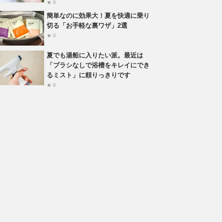
★ 0
簡単なのに効果大！夏を快適に乗り
切る「お手軽な裏ワザ」2選
★ 0
夏でも湯船に入りたい派。最近は
「ブラシなしで浴槽をキレイにでき
るミスト」に頼りっきりです
★ 0