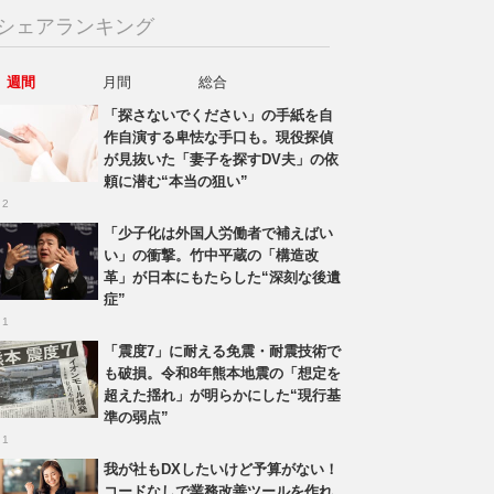
シェアランキング
週間
月間
総合
「探さないでください」の手紙を自
作自演する卑怯な手口も。現役探偵
が見抜いた「妻子を探すDV夫」の依
頼に潜む“本当の狙い”
 2
「少子化は外国人労働者で補えばい
い」の衝撃。竹中平蔵の「構造改
革」が日本にもたらした“深刻な後遺
症”
 1
「震度7」に耐える免震・耐震技術で
も破損。令和8年熊本地震の「想定を
超えた揺れ」が明らかにした“現行基
準の弱点”
 1
我が社もDXしたいけど予算がない！
コードなしで業務改善ツールを作れ