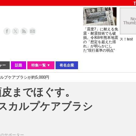
「震度7」に耐える免
震・耐震技術でも破
損。令和8年熊本地震
ス！test
の「想定を超えた揺
れ」が明らかにし
た“現行基準の弱点”
ャー
話題
特集一覧 ▼
有名企業
ルプケアブラシが約5,000円
頭皮までほぐす。
AYスカルプケアブラシ
ものサポーター