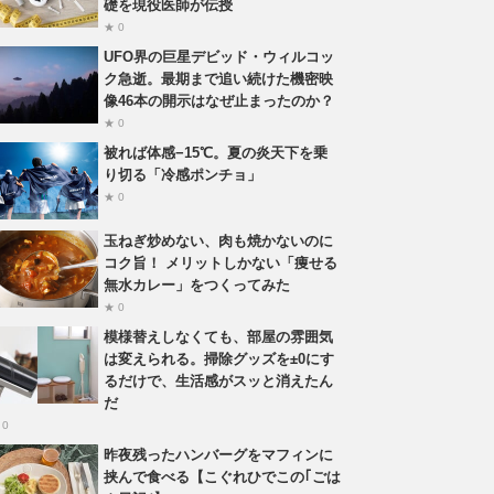
礎を現役医師が伝授
★ 0
UFO界の巨星デビッド・ウィルコッ
ク急逝。最期まで追い続けた機密映
像46本の開示はなぜ止まったのか？
★ 0
被れば体感−15℃。夏の炎天下を乗
り切る「冷感ポンチョ」
★ 0
玉ねぎ炒めない、肉も焼かないのに
コク旨！ メリットしかない「痩せる
無水カレー」をつくってみた
★ 0
模様替えしなくても、部屋の雰囲気
は変えられる。掃除グッズを±0にす
るだけで、生活感がスッと消えたん
だ
 0
昨夜残ったハンバーグをマフィンに
挟んで食べる【こぐれひでこの｢ごは