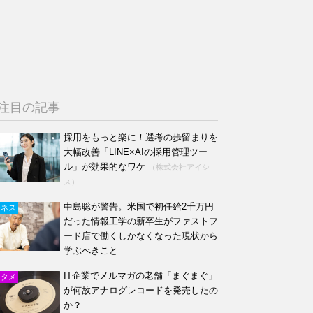
注目の記事
採用をもっと楽に！選考の歩留まりを
大幅改善「LINE×AIの採用管理ツー
ル」が効果的なワケ
（株式会社アイシ
ス）
中島聡が警告。米国で初任給2千万円
ジネス
だった情報工学の新卒生がファストフ
ード店で働くしかなくなった現状から
学ぶべきこと
IT企業でメルマガの老舗「まぐまぐ」
ンタメ
が何故アナログレコードを発売したの
か？