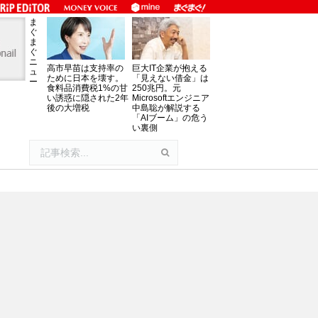
ま
ぐ
ま
ぐ
ニ
高市早苗は支持率の
巨大IT企業が抱える
ュ
ために日本を壊す。
「見えない借金」は
ー
食料品消費税1%の甘
250兆円。元
い誘惑に隠された2年
Microsoftエンジニア
後の大増税
中島聡が解説する
「AIブーム」の危う
い裏側