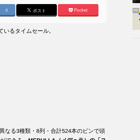
Pocket
0
ポスト
PR
れているタイムセール。
の異なる3種類・8列・合計524本のピンで頭