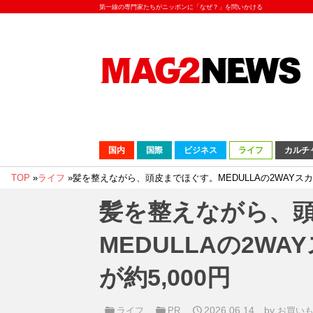
第一線の専門家たちがニッポンに「なぜ？」を問いかける
国内
国際
ビジネス
ライフ
カルチ
TOP
»
ライフ
»
髪を整えながら、頭皮までほぐす。MEDULLAの2WAYスカ
髪を整えながら、
MEDULLAの2W
が約5,000円
2026.06.14
by
ライフ
PR
お買い