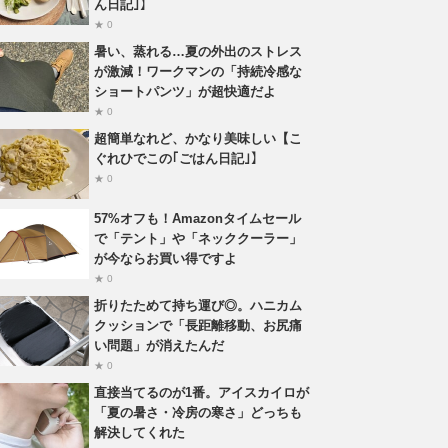
ん日記｣】
★ 0
暑い、蒸れる…夏の外出のストレス
が激減！ワークマンの「持続冷感な
ショートパンツ」が超快適だよ
★ 0
超簡単なれど、かなり美味しい【こ
ぐれひでこの｢ごはん日記｣】
★ 0
57%オフも！Amazonタイムセール
で「テント」や「ネッククーラー」
が今ならお買い得ですよ
★ 0
折りたためて持ち運び◎。ハニカム
クッションで「長距離移動、お尻痛
い問題」が消えたんだ
★ 0
直接当てるのが1番。アイスカイロが
「夏の暑さ・冷房の寒さ」どっちも
解決してくれた