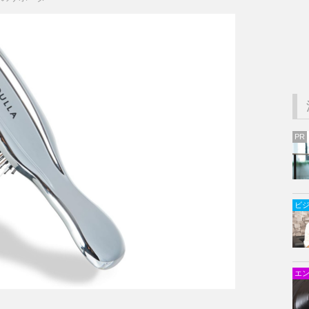
PR
ビ
エ