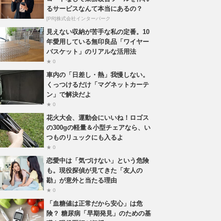
るサービスなんて本当にあるの？
[PR]株式会社インターパーク
見えない収納が苦手な私の定番。10
年愛用している無印良品「ワイヤー
バスケット」のリアルな活用法
★ 0
車内の「日差し・熱」我慢しない。
くっつけるだけ「マグネットカーテ
ン」で解決だよ
★ 0
花火大会、運動会にいいね！ロゴス
の300gの軽量＆小型チェアなら、い
つものリュックにも入るよ
★ 0
恋愛中は「気づけない」という危険
も。現役探偵が見てきた「友人の
勘」が意外と当たる理由
★ 0
「血糖値は正常だから安心」は危
険？ 糖尿病「早期発見」のための基