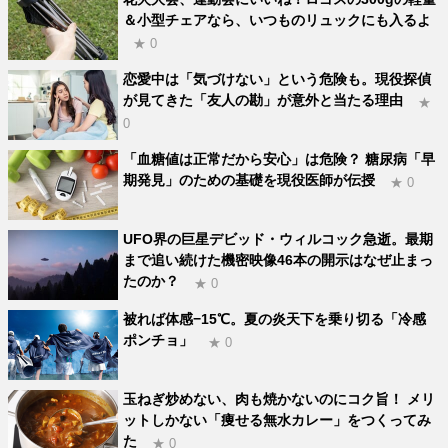
＆小型チェアなら、いつものリュックにも入るよ
★ 0
恋愛中は「気づけない」という危険も。現役探偵
が見てきた「友人の勘」が意外と当たる理由
★
0
「血糖値は正常だから安心」は危険？ 糖尿病「早
期発見」のための基礎を現役医師が伝授
★ 0
UFO界の巨星デビッド・ウィルコック急逝。最期
まで追い続けた機密映像46本の開示はなぜ止まっ
たのか？
★ 0
被れば体感−15℃。夏の炎天下を乗り切る「冷感
ポンチョ」
★ 0
玉ねぎ炒めない、肉も焼かないのにコク旨！ メリ
ットしかない「痩せる無水カレー」をつくってみ
た
★ 0