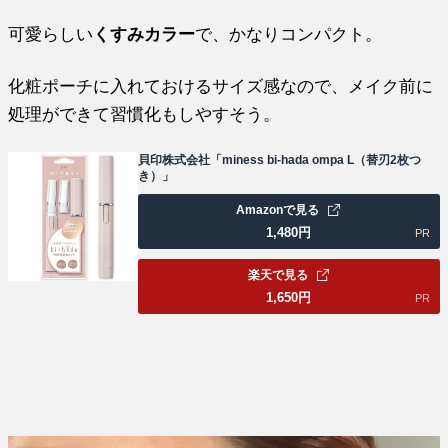
可愛らしい
くすみカラー
で、かなりコンパクト。
化粧ポーチに入れておけるサイズ感なので、メイク前に
処理ができて習慣化もしやすそう。
貝印株式会社「miness bi-hada ompa L（替刃2枚つ
き）」
Amazonで見る
1,480
円
PR
楽天で見る
1,650
円
PR