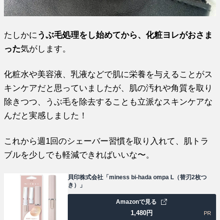
たしかに
うぶ毛処理をし始めてから、化粧ヨレがおさま
った
気がします。
化粧水や美容液、乳液などで肌に栄養を与えることがス
キンケアだと思っていましたが、肌の汚れや角質を取り
除きつつ、うぶ毛を除去することも立派なスキンケアな
んだと実感しました！
これから週1回のシェーバー習慣を取り入れて、肌トラ
ブルを少しでも軽減できればいいな〜。
貝印株式会社「miness bi-hada ompa L（替刃2枚つ
き）」
Amazonで見る
1,480
円
PR