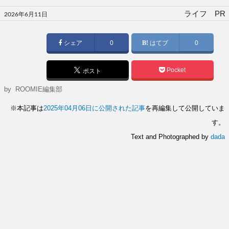
投
ライフ PR
2026年6月11日
稿
日:
シェア
0
はてブ
0
Pocket
ポスト
by
ROOMIE編集部
※本記事は
2025年04月06日に公開された記事
を再編集して公開していま
す。
Text and Photographed by
dada