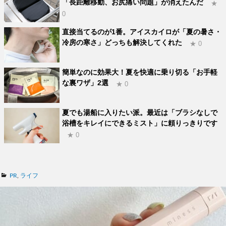
「長距離移動、お尻痛い問題」が消えたんだ
★
0
直接当てるのが1番。アイスカイロが「夏の暑さ・
冷房の寒さ」どっちも解決してくれた
★ 0
簡単なのに効果大！夏を快適に乗り切る「お手軽
な裏ワザ」2選
★ 0
夏でも湯船に入りたい派。最近は「ブラシなしで
浴槽をキレイにできるミスト」に頼りっきりです
★ 0
カ
PR
,
ライフ
テ
ゴ
リ
ー