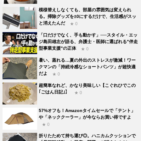
模様替えしなくても、部屋の雰囲気は変えられ
る。掃除グッズを±0にするだけで、生活感がスッ
と消えたんだ
★ 0
「口だけでなく、手も動かす」──スタイル・エッ
ジ島田雄左が語る、弁護士・医師に選ばれる"伴走
型事業支援"の正体
★ 0
暑い、蒸れる…夏の外出のストレスが激減！ワー
クマンの「持続冷感なショートパンツ」が超快適
だよ
★ 0
超簡単なれど、かなり美味しい【こぐれひでこの
｢ごはん日記｣】
★ 0
57%オフも！Amazonタイムセールで「テント」
や「ネッククーラー」が今ならお買い得ですよ
★ 0
折りたためて持ち運び◎。ハニカムクッションで