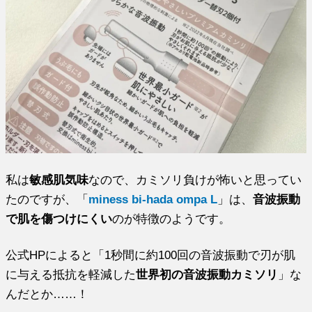
私は
敏感肌気味
なので、カミソリ負けが怖いと思ってい
たのですが、「
miness bi-hada ompa L
」は、
音波振動
で肌を傷つけにくい
のが特徴のようです。
公式HPによると「1秒間に約100回の音波振動で刃が肌
に与える抵抗を軽減した
世界初の音波振動カミソリ
」な
んだとか……！