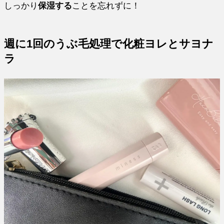
しっかり
保湿する
ことを忘れずに！
週に1回のうぶ毛処理で化粧ヨレとサヨナ
ラ