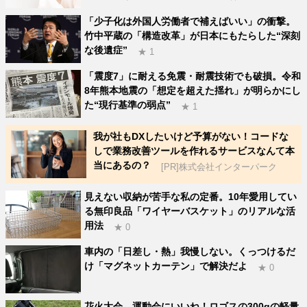
「少子化は外国人労働者で補えばいい」の衝撃。
竹中平蔵の「構造改革」が日本にもたらした“深刻
な後遺症”
★ 1
「震度7」に耐える免震・耐震技術でも破損。令和
8年熊本地震の「想定を超えた揺れ」が明らかにし
た“現行基準の弱点”
★ 1
我が社もDXしたいけど予算がない！コードな
しで業務改善ツールを作れるサービスなんて本
当にあるの？
[PR]株式会社インターパーク
見えない収納が苦手な私の定番。10年愛用してい
る無印良品「ワイヤーバスケット」のリアルな活
用法
★ 0
車内の「日差し・熱」我慢しない。くっつけるだ
け「マグネットカーテン」で解決だよ
★ 0
花火大会、運動会にいいね！ロゴスの300gの軽量