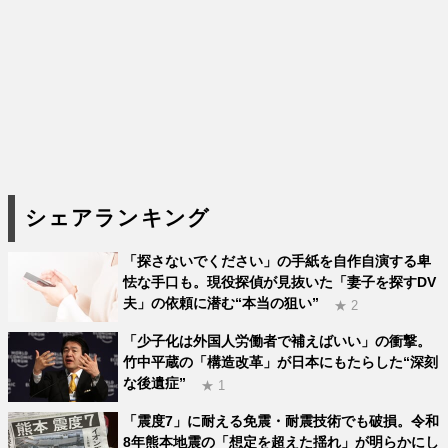
シェアランキング
「探さないでください」の手紙を自作自演する卑
怯な手口も。現役探偵が見抜いた「妻子を探すDV
夫」の依頼に潜む“本当の狙い”
★ 2
「少子化は外国人労働者で補えばいい」の衝撃。
竹中平蔵の「構造改革」が日本にもたらした“深刻
な後遺症”
★ 1
「震度7」に耐える免震・耐震技術でも破損。令和
8年熊本地震の「想定を超えた揺れ」が明らかにし