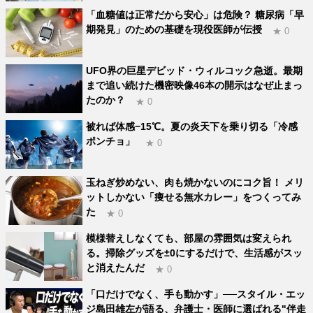
「血糖値は正常だから安心」は危険？ 糖尿病「早
期発見」のための基礎を現役医師が伝授
★ 0
UFO界の巨星デビッド・ウィルコック急逝。最期
まで追い続けた機密映像46本の開示はなぜ止まっ
たのか？
★ 0
被れば体感−15℃。夏の炎天下を乗り切る「冷感
ポンチョ」
★ 0
玉ねぎ炒めない、肉も焼かないのにコク旨！ メリ
ットしかない「痩せる無水カレー」をつくってみ
た
★ 0
模様替えしなくても、部屋の雰囲気は変えられ
る。掃除グッズを±0にするだけで、生活感がスッ
と消えたんだ
★ 0
「口だけでなく、手も動かす」──スタイル・エッ
ジ島田雄左が語る、弁護士・医師に選ばれる"伴走