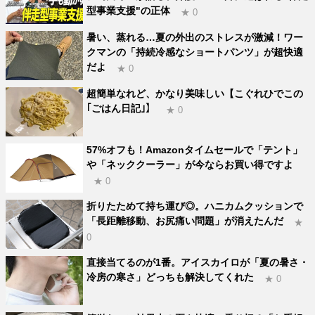
型事業支援"の正体
★ 0
暑い、蒸れる…夏の外出のストレスが激減！ワー
クマンの「持続冷感なショートパンツ」が超快適
だよ
★ 0
超簡単なれど、かなり美味しい【こぐれひでこの
｢ごはん日記｣】
★ 0
57%オフも！Amazonタイムセールで「テント」
や「ネッククーラー」が今ならお買い得ですよ
★ 0
折りたためて持ち運び◎。ハニカムクッションで
「長距離移動、お尻痛い問題」が消えたんだ
★
0
直接当てるのが1番。アイスカイロが「夏の暑さ・
冷房の寒さ」どっちも解決してくれた
★ 0