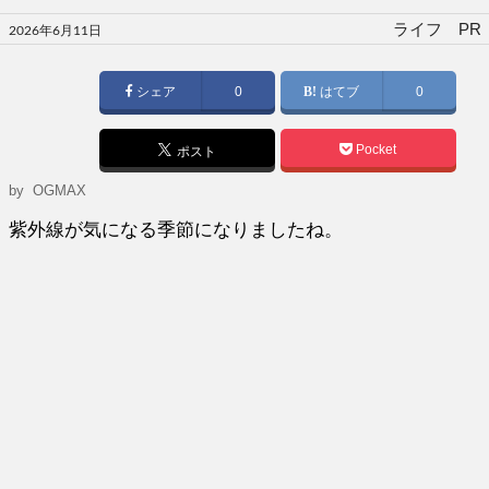
投
ライフ PR
2026年6月11日
稿
日:
シェア
0
はてブ
0
Pocket
ポスト
by
OGMAX
紫外線が気になる季節になりましたね。