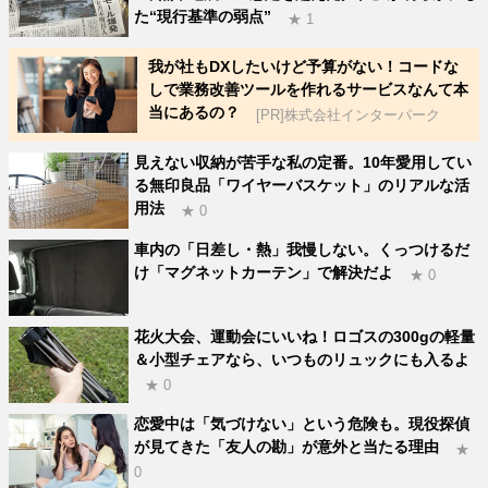
た“現行基準の弱点”
★ 1
我が社もDXしたいけど予算がない！コードな
しで業務改善ツールを作れるサービスなんて本
当にあるの？
[PR]株式会社インターパーク
見えない収納が苦手な私の定番。10年愛用してい
る無印良品「ワイヤーバスケット」のリアルな活
用法
★ 0
車内の「日差し・熱」我慢しない。くっつけるだ
け「マグネットカーテン」で解決だよ
★ 0
花火大会、運動会にいいね！ロゴスの300gの軽量
＆小型チェアなら、いつものリュックにも入るよ
★ 0
恋愛中は「気づけない」という危険も。現役探偵
が見てきた「友人の勘」が意外と当たる理由
★
0