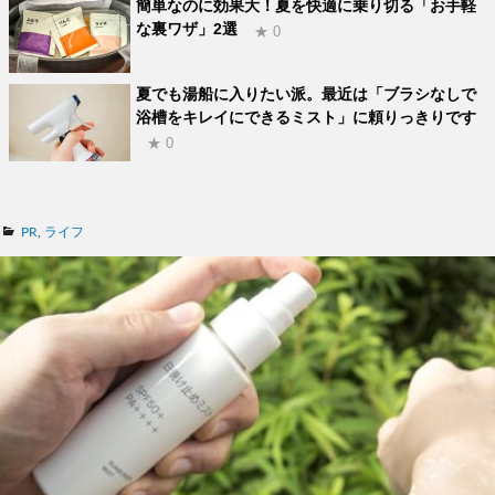
簡単なのに効果大！夏を快適に乗り切る「お手軽
な裏ワザ」2選
★ 0
夏でも湯船に入りたい派。最近は「ブラシなしで
浴槽をキレイにできるミスト」に頼りっきりです
★ 0
カ
PR
,
ライフ
テ
ゴ
リ
ー