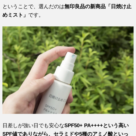
ということで、選んだのは
無印良品の新商品「日焼け止
めミスト」
です。
日差しが強い日でも安心な
SPF50+ PA++++という高い
SPF値でありながら、セラミドや5種のアミノ酸といっ