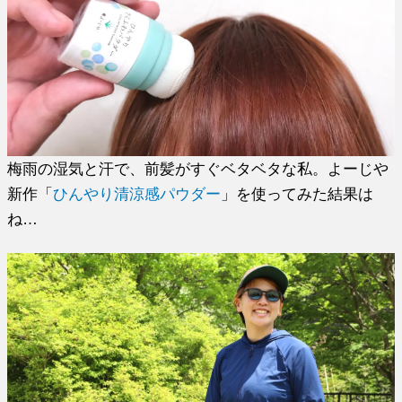
梅雨の湿気と汗で、前髪がすぐベタベタな私。よーじや
新作「
ひんやり清涼感パウダー
」を使ってみた結果は
ね…