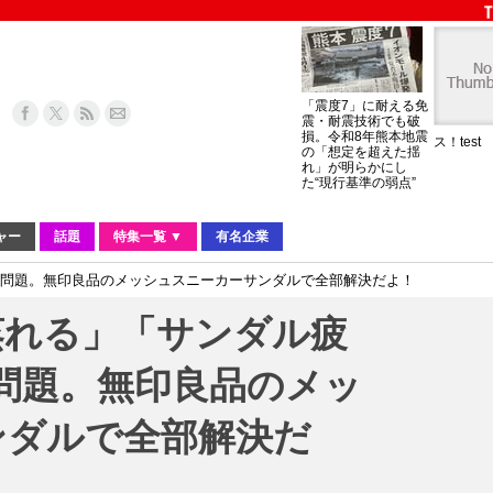
「震度7」に耐える免
震・耐震技術でも破
損。令和8年熊本地震
ス！test
の「想定を超えた揺
れ」が明らかにし
た“現行基準の弱点”
ャー
話題
特集一覧 ▼
有名企業
」問題。無印良品のメッシュスニーカーサンダルで全部解決だよ！
蒸れる」「サンダル疲
問題。無印良品のメッ
ンダルで全部解決だ