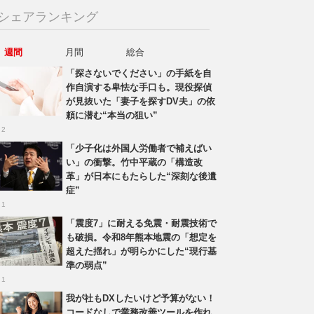
シェアランキング
週間
月間
総合
「探さないでください」の手紙を自
作自演する卑怯な手口も。現役探偵
が見抜いた「妻子を探すDV夫」の依
頼に潜む“本当の狙い”
 2
「少子化は外国人労働者で補えばい
い」の衝撃。竹中平蔵の「構造改
革」が日本にもたらした“深刻な後遺
症”
 1
「震度7」に耐える免震・耐震技術で
も破損。令和8年熊本地震の「想定を
超えた揺れ」が明らかにした“現行基
準の弱点”
 1
我が社もDXしたいけど予算がない！
コードなしで業務改善ツールを作れ