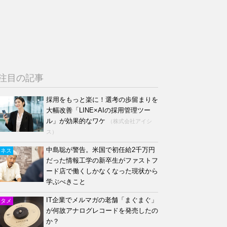
注目の記事
採用をもっと楽に！選考の歩留まりを
大幅改善「LINE×AIの採用管理ツー
ル」が効果的なワケ
（株式会社アイシ
ス）
中島聡が警告。米国で初任給2千万円
ジネス
だった情報工学の新卒生がファストフ
ード店で働くしかなくなった現状から
学ぶべきこと
IT企業でメルマガの老舗「まぐまぐ」
ンタメ
が何故アナログレコードを発売したの
か？