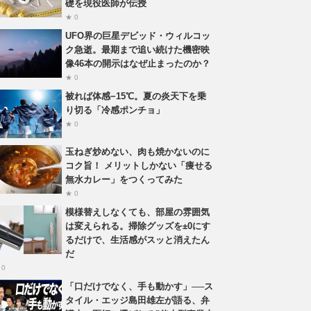
礎を現役医師が伝授
★ 0
UFO界の巨星デビッド・ウィルコッ
ク急逝。最期まで追い続けた機密映
像46本の開示はなぜ止まったのか？
★ 0
被れば体感−15℃。夏の炎天下を乗
り切る「冷感ポンチョ」
★ 0
玉ねぎ炒めない、肉も焼かないのに
コク旨！ メリットしかない「痩せる
無水カレー」をつくってみた
★ 0
模様替えしなくても、部屋の雰囲気
は変えられる。掃除グッズを±0にす
るだけで、生活感がスッと消えたん
だ
 0
「口だけでなく、手も動かす」──ス
タイル・エッジ島田雄左が語る、弁