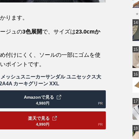
★
かります。
ージュの
3色展開
で、サイズは
23.0cmか
め付けにくく、ソールの一部にゴムを使
いポイントです。
 メッシュスニーカーサンダル ユニセックス大
22A4A カーキグリーン XXL
Amazonで見る
4,980
円
PR
楽天で見る
4,990
円
PR