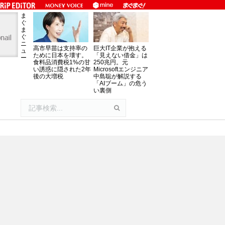
ま
ぐ
ま
ぐ
ニ
高市早苗は支持率の
巨大IT企業が抱える
ュ
ために日本を壊す。
「見えない借金」は
ー
食料品消費税1%の甘
250兆円。元
い誘惑に隠された2年
Microsoftエンジニア
後の大増税
中島聡が解説する
「AIブーム」の危う
い裏側