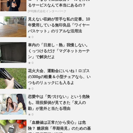
るサービスなんて本当にあるの？
[PR]株式会社インターパーク
見えない収納が苦手な私の定番。10
年愛用している無印良品「ワイヤー
バスケット」のリアルな活用法
★ 0
車内の「日差し・熱」我慢しない。
くっつけるだけ「マグネットカーテ
ン」で解決だよ
★ 0
花火大会、運動会にいいね！ロゴス
の300gの軽量＆小型チェアなら、い
つものリュックにも入るよ
★ 0
恋愛中は「気づけない」という危険
も。現役探偵が見てきた「友人の
勘」が意外と当たる理由
★ 0
「血糖値は正常だから安心」は危
険？ 糖尿病「早期発見」のための基