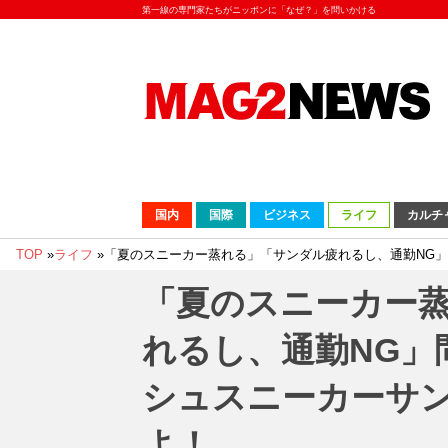
第一線の専門家たちがニッポンに「なぜ？」を問いかける
国内
国際
ビジネス
ライフ
カルチ
TOP
»
ライフ
»
「夏のスニーカー蒸れる」「サンダル疲れるし、通勤NG
「夏のスニーカー
れるし、通勤NG」
シュスニーカーサ
よ！