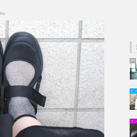
obu
PR
ビ
エ