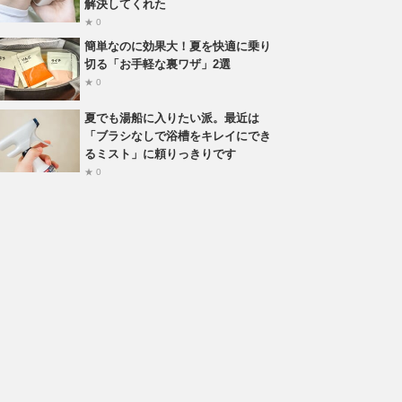
解決してくれた
★ 0
簡単なのに効果大！夏を快適に乗り
切る「お手軽な裏ワザ」2選
★ 0
夏でも湯船に入りたい派。最近は
「ブラシなしで浴槽をキレイにでき
るミスト」に頼りっきりです
★ 0