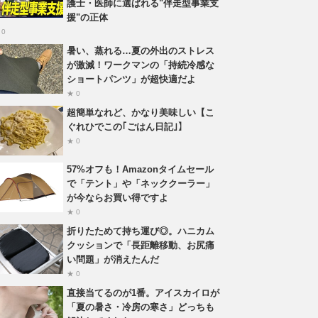
護士・医師に選ばれる"伴走型事業支
援"の正体
 0
暑い、蒸れる…夏の外出のストレス
が激減！ワークマンの「持続冷感な
ショートパンツ」が超快適だよ
★ 0
超簡単なれど、かなり美味しい【こ
ぐれひでこの｢ごはん日記｣】
★ 0
57%オフも！Amazonタイムセール
で「テント」や「ネッククーラー」
が今ならお買い得ですよ
★ 0
折りたためて持ち運び◎。ハニカム
クッションで「長距離移動、お尻痛
い問題」が消えたんだ
★ 0
直接当てるのが1番。アイスカイロが
「夏の暑さ・冷房の寒さ」どっちも