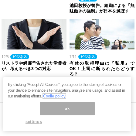
池田教授が警告。組織による「無
駄働きの強制」が日本を滅ぼす
12/8
ビジネス
7/11
ビジネス
リストラや解雇予告された労働者
有休の取得理由は『私用』で
が、考えるべき3つの対応
OK！上司に断られたらどうす
る？
By clicking “Accept All Cookies”, you agree to the storing of cookies on
your device to enhance site navigation, analyze site usage, and assist in
our marketing efforts.
Coolie policy
ok
settings
ページ内の商標は全て商標権者に属します。無断転載を禁じます。 ©
まぐまぐ！