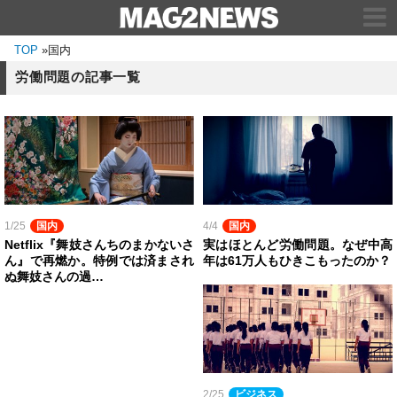
TOP
»
国内
労働問題の記事一覧
1/25
国内
4/4
国内
Netflix『舞妓さんちのまかないさ
実はほとんど労働問題。なぜ中高
ん』で再燃か。特例では済まされ
年は61万人もひきこもったのか？
ぬ舞妓さんの過…
2/25
ビジネス