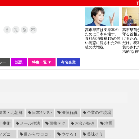
高市早苗は支持率の
高市早苗
ために日本を壊す。
守る首相
食料品消費税1%の甘
けるため
い誘惑に隠された2年
だけ。税
後の大増税
負わされ
治的”な役
ャー
話題
特集一覧 ▼
有名企業
韓国・北朝鮮
日本ヤバい
法律解説
企業の生現場
仕事術
メール作法
面接テク
お金が好き
地震
ィズニー
目からウロコ！
ウケる！
美味そう