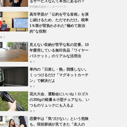
るサービスなんて本当にあるの？
[PR]株式会社インターパーク
高市早苗が「公約を守る首相」を演
じ続けるため、ただそれだけ。税率
1％策が背負わされた“極めて政治
的”な役割
★ 1
見えない収納が苦手な私の定番。10
年愛用している無印良品「ワイヤー
バスケット」のリアルな活用法
★ 0
車内の「日差し・熱」我慢しない。
くっつけるだけ「マグネットカーテ
ン」で解決だよ
★ 0
花火大会、運動会にいいね！ロゴス
の300gの軽量＆小型チェアなら、い
つものリュックにも入るよ
★ 0
恋愛中は「気づけない」という危険
も。現役探偵が見てきた「友人の