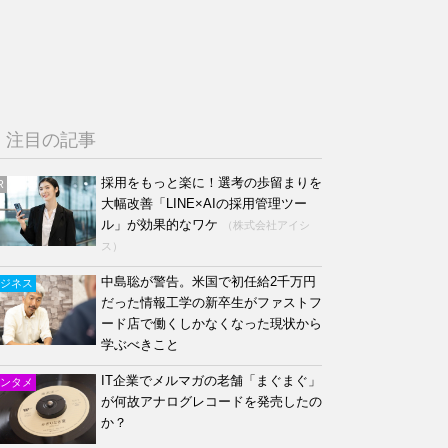
注目の記事
採用をもっと楽に！選考の歩留まりを
R
大幅改善「LINE×AIの採用管理ツー
ル」が効果的なワケ
（株式会社アイシ
ス）
中島聡が警告。米国で初任給2千万円
ジネス
だった情報工学の新卒生がファストフ
ード店で働くしかなくなった現状から
学ぶべきこと
IT企業でメルマガの老舗「まぐまぐ」
ンタメ
が何故アナログレコードを発売したの
か？