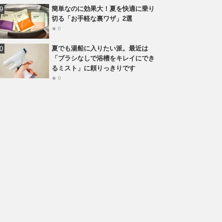
簡単なのに効果大！夏を快適に乗り
切る「お手軽な裏ワザ」2選
★ 0
夏でも湯船に入りたい派。最近は
「ブラシなしで浴槽をキレイにでき
るミスト」に頼りっきりです
★ 0