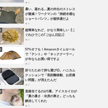
★ 0
暑い、蒸れる…夏の外出のストレス
が激減！ワークマンの「持続冷感な
ショートパンツ」が超快適だよ
★ 0
超簡単なれど、かなり美味しい【こ
ぐれひでこの｢ごはん日記｣】
★ 0
57%オフも！Amazonタイムセール
で「テント」や「ネッククーラー」
が今ならお買い得ですよ
★ 0
折りたためて持ち運び◎。ハニカム
クッションで「長距離移動、お尻痛
い問題」が消えたんだ
★ 0
直接当てるのが1番。アイスカイロが
「夏の暑さ・冷房の寒さ」どっちも
解決してくれた
★ 0