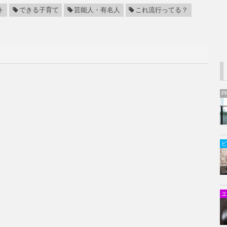
ト
できる子育て
芸能人・有名人
これ流行ってる？
P
ビ
エ