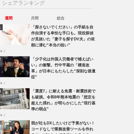
シェアランキング
週間
月間
総合
「探さないでください」の手紙を自
作自演する卑怯な手口も。現役探偵
が見抜いた「妻子を探すDV夫」の依
頼に潜む“本当の狙い”
★ 2
「少子化は外国人労働者で補えばい
い」の衝撃。竹中平蔵の「構造改
革」が日本にもたらした“深刻な後遺
症”
★ 1
「震度7」に耐える免震・耐震技術で
も破損。令和8年熊本地震の「想定を
超えた揺れ」が明らかにした“現行基
準の弱点”
★ 1
我が社もDXしたいけど予算がない！
コードなしで業務改善ツールを作れ