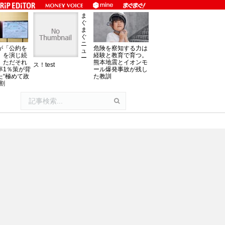
ま
ぐ
ま
ぐ
ニ
が「公約を
危険を察知する力は
ュ
」を演じ続
経験と教育で育つ。
ー
、ただそれ
熊本地震とイオンモ
ス！test
率1％策が背
ール爆発事故が残し
た“極めて政
た教訓
割