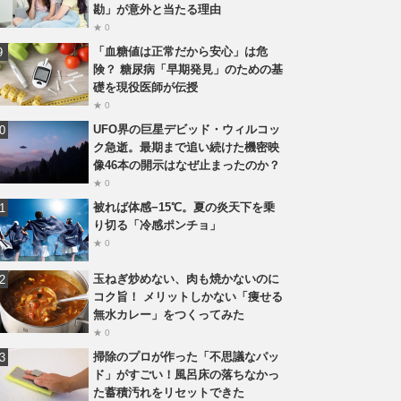
勘」が意外と当たる理由
★ 0
「血糖値は正常だから安心」は危
険？ 糖尿病「早期発見」のための基
礎を現役医師が伝授
★ 0
UFO界の巨星デビッド・ウィルコッ
ク急逝。最期まで追い続けた機密映
像46本の開示はなぜ止まったのか？
★ 0
被れば体感−15℃。夏の炎天下を乗
り切る「冷感ポンチョ」
★ 0
玉ねぎ炒めない、肉も焼かないのに
コク旨！ メリットしかない「痩せる
無水カレー」をつくってみた
★ 0
掃除のプロが作った「不思議なパッ
ド」がすごい！風呂床の落ちなかっ
た蓄積汚れをリセットできた