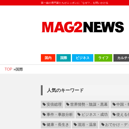
第一線の専門家たちがニッポンに「なぜ？」を問いかける
国内
国際
ビジネス
ライフ
カルチ
TOP
»
国際
人気のキーワード
安倍総理
世界情勢・陰謀・黒幕
中国・
事件・事故分析
ビジネス・成功
使える
健康・長生き
混浴・温泉
おでかけ・デ