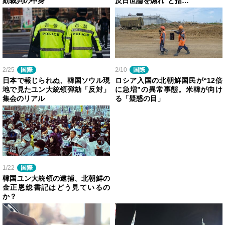
劾裁判の中身
反日世論を煽れ”と指…
2/25
国際
2/10
国際
日本で報じられぬ、韓国ソウル現
ロシア入国の北朝鮮国民が“12倍
地で見たユン大統領弾劾「反対」
に急増”の異常事態。米韓が向け
集会のリアル
る「疑惑の目」
1/22
国際
韓国ユン大統領の逮捕、北朝鮮の
金正恩総書記はどう見ているの
か？