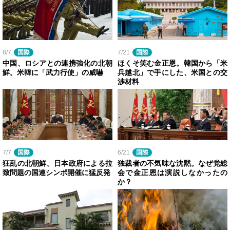
8/7
国際
7/21
国際
中国、ロシアとの連携強化の北朝
ほくそ笑む金正恩。韓国から「米
鮮。米韓に「武力行使」の威嚇
兵越北」で手にした、米国との交
渉材料
7/7
国際
6/21
国際
狂乱の北朝鮮。日本政府による拉
独裁者の不気味な沈黙。なぜ党総
致問題の国連シンポ開催に猛反発
会で金正恩は演説しなかったの
か？