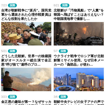
7/23
国際
6/21
国際
台湾が朝鮮戦争に“派兵”。国民党
北朝鮮が「汚物風船」で“人糞”を
軍から選抜された心理作戦要員は
韓国へ飛ばすことはありえない？
どんな役割を果たしたか
中朝国境地帯で撮影し…
5/21
国際
5/7
国際
どうした北朝鮮。世界一の独裁国
ウクライナ戦争でロシア軍が北朝
家がオースルター総出演で金正
鮮製ミサイル使用。なぜ日本メー
恩“呼び捨て”連呼のプロ…
カーの「偽部品」が使わ…
3/23
国際
3/6
国際
金正恩の趣味が第一？なぜサッカ
朝鮮中央テレビの女子アナの声で