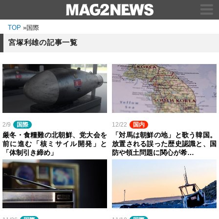
TOP
»
国際
宮塚利雄の記事一覧
2/9
国際
12/22
国内
厳冬・食糧難の北朝鮮、党大会を
「対馬は朝鮮の地」と歌う韓国。
前に進む「核ミサイル開発」と
放置される誤った歴史認識と、国
「体制引き締め」
防や領土問題に関心が希…