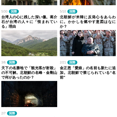
5/30
国際
5/10
国際
台湾人の心に残した深い傷。蒋介
北朝鮮が米韓に反発心をあらわ
石が台湾の人々に「恨まれてい
に。かかしを燃やす意図はなに
る」理由
か？
3/6
国際
2/21
国際
天下の名勝地で「観光客が射殺」
金正恩「愛娘」の名前も新たに追
の不可解。北朝鮮の名峰・金剛山
加。北朝鮮で禁じられている“名
で何があったのか？
前”
2/7
国際