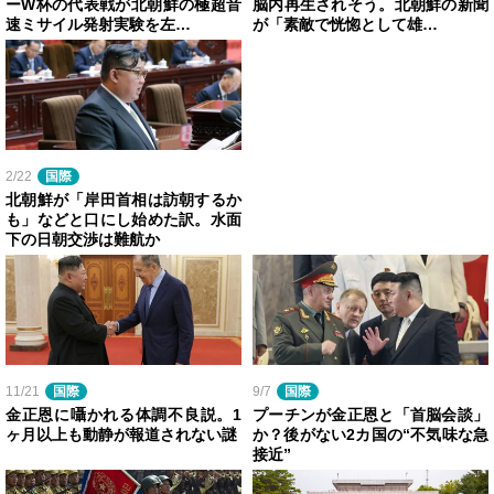
ーW杯の代表戦が北朝鮮の極超音
脳内再生されそう。北朝鮮の新聞
速ミサイル発射実験を左…
が「素敵で恍惚として雄…
2/22
国際
北朝鮮が「岸田首相は訪朝するか
も」などと口にし始めた訳。水面
下の日朝交渉は難航か
11/21
国際
9/7
国際
金正恩に囁かれる体調不良説。1
プーチンが金正恩と「首脳会談」
ヶ月以上も動静が報道されない謎
か？後がない2カ国の“不気味な急
接近”