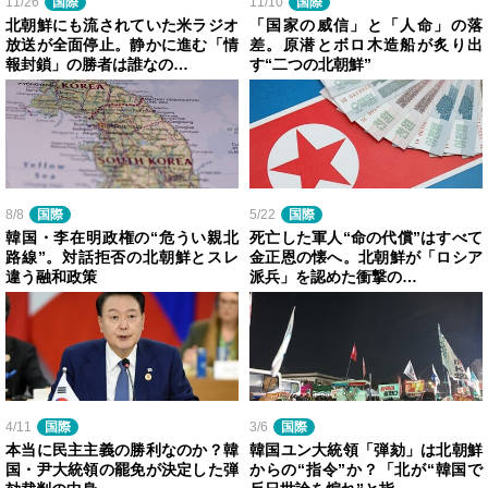
11/26
国際
11/10
国際
北朝鮮にも流されていた米ラジオ
「国家の威信」と「人命」の落
放送が全面停止。静かに進む「情
差。原潜とボロ木造船が炙り出
報封鎖」の勝者は誰なの…
す“二つの北朝鮮”
8/8
国際
5/22
国際
韓国・李在明政権の“危うい親北
死亡した軍人“命の代償”はすべて
路線”。対話拒否の北朝鮮とスレ
金正恩の懐へ。北朝鮮が「ロシア
違う融和政策
派兵」を認めた衝撃の…
4/11
国際
3/6
国際
本当に民主主義の勝利なのか？韓
韓国ユン大統領「弾劾」は北朝鮮
国・尹大統領の罷免が決定した弾
からの“指令”か？「北が“韓国で