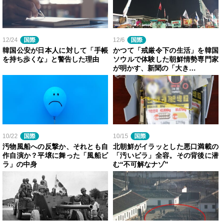
12/24
国際
12/6
国際
韓国公安が日本人に対して「手帳
かつて「戒厳令下の生活」を韓国
を持ち歩くな」と警告した理由
ソウルで体験した朝鮮情勢専門家
が明かす、新聞の「大き…
10/22
国際
10/15
国際
汚物風船への反撃か、それとも自
北朝鮮がイラッとした悪口満載の
作自演か？平壌に舞った「風船ビ
「汚いビラ」全容。その背後に潜
ラ」の中身
む“不可解なナゾ”