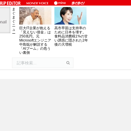
ま
ぐ
ま
ぐ
ニ
巨大IT企業が抱える
高市早苗は支持率の
ュ
「見えない借金」は
ために日本を壊す。
ー
250兆円。元
食料品消費税1%の甘
Microsoftエンジニア
い誘惑に隠された2年
中島聡が解説する
後の大増税
「AIブーム」の危う
い裏側