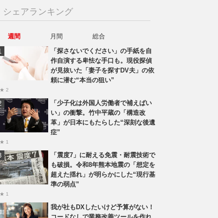
シェアランキング
週間
月間
総合
「探さないでください」の手紙を自
作自演する卑怯な手口も。現役探偵
が見抜いた「妻子を探すDV夫」の依
頼に潜む“本当の狙い”
★ 2
「少子化は外国人労働者で補えばい
い」の衝撃。竹中平蔵の「構造改
革」が日本にもたらした“深刻な後遺
症”
★ 1
「震度7」に耐える免震・耐震技術で
も破損。令和8年熊本地震の「想定を
超えた揺れ」が明らかにした“現行基
準の弱点”
★ 1
我が社もDXしたいけど予算がない！
コードなしで業務改善ツールを作れ