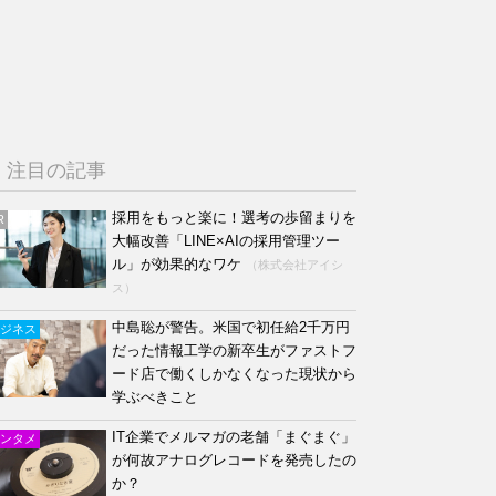
注目の記事
採用をもっと楽に！選考の歩留まりを
R
大幅改善「LINE×AIの採用管理ツー
ル」が効果的なワケ
（株式会社アイシ
ス）
中島聡が警告。米国で初任給2千万円
ジネス
だった情報工学の新卒生がファストフ
ード店で働くしかなくなった現状から
学ぶべきこと
IT企業でメルマガの老舗「まぐまぐ」
ンタメ
が何故アナログレコードを発売したの
か？