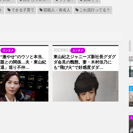
ト
できる子育て
芸能人・有名人
これ流行ってる？
4
2023/9/11
エンタメ
エンタメ
“激やせ”のウソと本当、
東山紀之ジャニーズ新社長グダグ
P
問題との関係…夫・東山紀
ダ会見の醜態。妻・木村佳乃に
引退」巡り不仲…
も“飛び火”で好感度ダダ…
ビ
エ