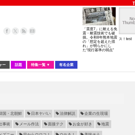
「震度7」に耐える免
震・耐震技術でも破
損。令和8年熊本地震
ス！test
の「想定を超えた揺
れ」が明らかにし
た“現行基準の弱点”
ャー
話題
特集一覧 ▼
有名企業
韓国・北朝鮮
日本ヤバい
法律解説
企業の生現場
仕事術
メール作法
面接テク
お金が好き
地震
ィズニー
目からウロコ！
ウケる！
美味そう