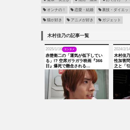
オンナの！
恋愛・結婚
裏技・ダイエッ
猫が好き
アニメが好き
ガジェット
木村佳乃の記事一覧
2025/1/16
2024/2/1
エンタメ
赤楚衛二の「運気が低下してい
木村佳乃
る」!? 空席ガラガラ映画『366
性加害
日』爆死で懸念される…
之と「