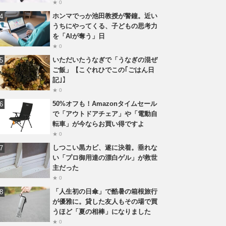
★ 0
ホンマでっか池田教授が警鐘。近い
うちにやってくる、子どもの思考力
を「AIが奪う」日
★ 0
いただいたうなぎで「うなぎの混ぜ
ご飯」【こぐれひでこの｢ごはん日
記｣】
★ 0
50%オフも！Amazonタイムセール
で「アウトドアチェア」や「電動自
転車」が今ならお買い得ですよ
★ 0
しつこい黒カビ、遂に決着。垂れな
い「プロ御用達の漂白ゲル」が救世
主だった
★ 0
「人生初の日傘」で酷暑の箱根旅行
が優雅に。貸した友人もその場で買
うほど「夏の相棒」になりました
★ 0