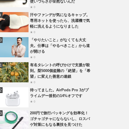
使いづらさが全然ないんだ
★ 0
汗やファンデが気になるキャップ。
専用ネットを使ったら、洗濯機で気
軽に洗えるようになりました
★ 0
「やりたいこと」がなくても大丈
夫。仕事は「やるべきこと」から道
が開ける
★ 0
有名タレントの呼びかけで支援が殺
到。梨5000個盗難の「絶望」を「希
望」に変えた善意の連鎖
★ 0
待ってました。AirPods Pro 3がプ
ライムデー後初の14%オフです
★ 0
200円で旅行パッキングを効率化！
ゴチャゴチャにならないし、ロスバ
ゲ対策にもなる裏技を見つけた