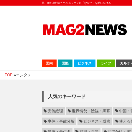
第一線の専門家たちがニッポンに「なぜ？」を問いかける
国内
国際
ビジネス
ライフ
カルチ
TOP
»
エンタメ
人気のキーワード
安倍総理
世界情勢・陰謀・黒幕
中国・
事件・事故分析
ビジネス・成功
使える
健康・長生き
混浴・温泉
おでかけ・デ