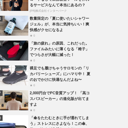
るサービスなんて本当にあるの？
[PR]株式会社インターパーク
数量限定の「夏に使いたいシャワー
ジェル」が、本当に気持ちいい！爽
快感がクセになるよ
★ 0
「旅の疲れ」の原因、これだった。
ファイルみたいに薄くなる「椅子」
でつらさが大幅に減った！
★ 0
裸足でも履けちゃうサロモンの「リ
カバリーシューズ」にハマり中！ 夏
のおでかけに快適なんだよね〜
★ 0
2,000円台でPC音質アップ！ 「高コ
スパスピーカー」の進化版が出てま
すよ
★ 0
「傘をたたむときに手が濡れてしま
う」ストレスにさよなら！この傘、