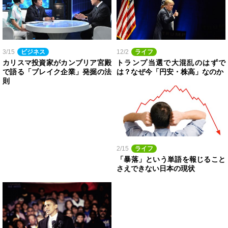
3/15
ビジネス
12/2
ライフ
カリスマ投資家がカンブリア宮殿
トランプ当選で大混乱のはずで
で語る「ブレイク企業」発掘の法
は？なぜ今「円安・株高」なのか
則
2/15
ライフ
「暴落」という単語を報じること
さえできない日本の現状