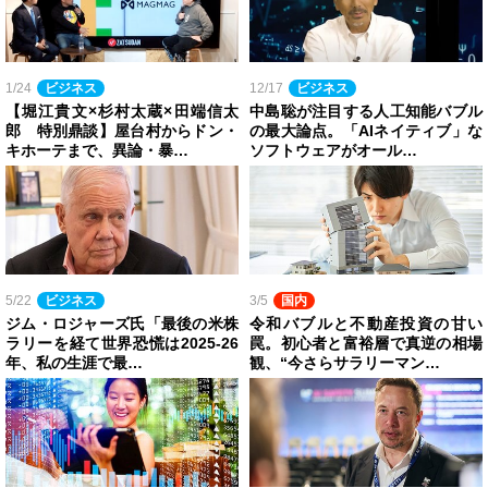
1/24
ビジネス
12/17
ビジネス
【堀江貴文×杉村太蔵×田端信太
中島聡が注目する人工知能バブル
郎 特別鼎談】屋台村からドン・
の最大論点。「AIネイティブ」な
キホーテまで、異論・暴…
ソフトウェアがオール…
5/22
ビジネス
3/5
国内
ジム・ロジャーズ氏「最後の米株
令和バブルと不動産投資の甘い
ラリーを経て世界恐慌は2025-26
罠。初心者と富裕層で真逆の相場
年、私の生涯で最…
観、“今さらサラリーマン…