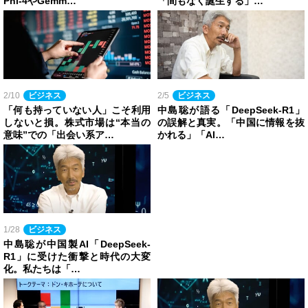
Phi-4やGemm…
「間もなく誕生する」…
2/10
ビジネス
2/5
ビジネス
「何も持っていない人」こそ利用
中島聡が語る「DeepSeek-R1」
しないと損。株式市場は“本当の
の誤解と真実。「中国に情報を抜
意味”での「出会い系ア…
かれる」「AI…
1/28
ビジネス
中島聡が中国製AI「DeepSeek-
R1」に受けた衝撃と時代の大変
化。私たちは「…