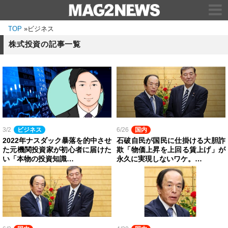
TOP
»
ビジネス
株式投資の記事一覧
3/2
ビジネス
6/26
国内
2022年ナスダック暴落を的中させ
石破自民が国民に仕掛ける大胆詐
た元機関投資家が初心者に届けた
欺「物価上昇を上回る賃上げ」が
い「本物の投資知識…
永久に実現しないワケ。…