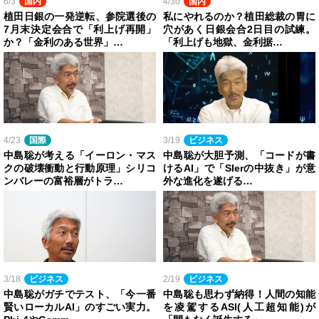
6/3
国内
4/30
国内
植田日銀の一発逆転、参院選後の
私にやれるのか？植田総裁の胃に
7月末決定会合で「利上げ再開」
穴があく日銀会合2日目の試練。
か？「金利のある世界」…
「利上げも地獄、金利据…
4/23
国際
3/19
ビジネス
中島聡が考える「イーロン・マス
中島聡が大胆予測、「コードが書
クの破壊衝動と行動原理」シリコ
けるAI」で「SIerの中抜き」が意
ンバレーの富裕層がトラ…
外な進化を遂げる…
3/18
ビジネス
2/19
ビジネス
中島聡がガチでテスト、「今一番
中島聡も思わず納得！人間の知能
賢いローカルAI」のすごい実力。
を凌駕するASI(人工超知能)が