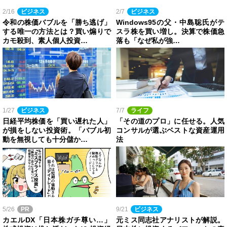
2/16
ビジネス
2/7
ビジネス
令和の株価バブルを「勝ち逃げ」
Windows95の父・中島聡氏がテ
する唯一の方法とは？買い煽りで
スラ株を買い増し。決算で株価急
カモ殺到、素人個人投資…
落も「なぜ私が強…
1/27
ビジネス
7/7
ライフ
日経平均株価を「買い遅れた人」
「その道のプロ」に任せる。人気
が損をしない投資術。「バブル初
コンサルが選ぶベストな資産運用
動を無視しても十分儲か…
法
5/26
PR
9/21
ビジネス
カエルDX「日本株ガチ尊い…」
元ミス同志社アナリストが解説。