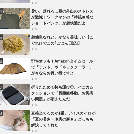
★ 0
暑い、蒸れる…夏の外出のストレス
が激減！ワークマンの「持続冷感な
ショートパンツ」が超快適だよ
★ 0
超簡単なれど、かなり美味しい【こ
ぐれひでこの｢ごはん日記｣】
★ 0
57%オフも！Amazonタイムセール
で「テント」や「ネッククーラー」
が今ならお買い得ですよ
★ 0
折りたためて持ち運び◎。ハニカム
クッションで「長距離移動、お尻痛
い問題」が消えたんだ
★ 0
直接当てるのが1番。アイスカイロが
「夏の暑さ・冷房の寒さ」どっちも
解決してくれた
★ 0