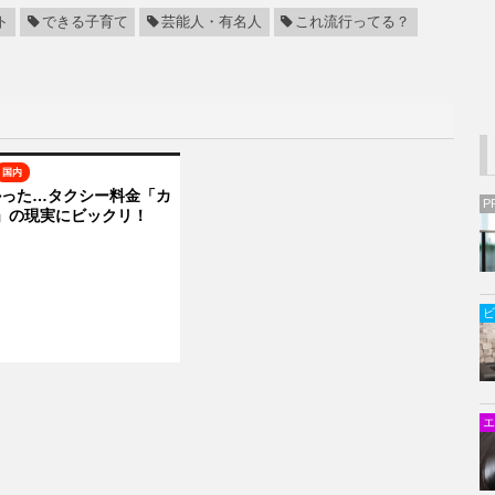
ト
できる子育て
芸能人・有名人
これ流行ってる？
国内
かった…タクシー料金「カ
P
」の現実にビックリ！
ビ
エ