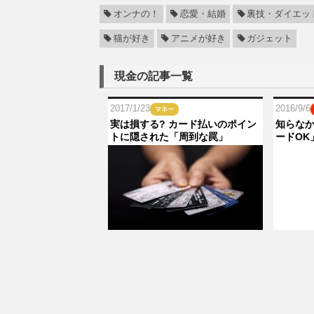
オンナの！
恋愛・結婚
裏技・ダイエッ
猫が好き
アニメが好き
ガジェット
現金の記事一覧
2017/1/23
2016/9/6
マネー
実は損する? カード払いのポイン
知らな
トに隠された「周到な罠」
ードOK