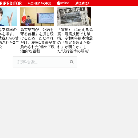
は支持率の
高市早苗が「公約を
「震度7」に耐える免
本を壊す。
守る首相」を演じ続
震・耐震技術でも破
費税1%の甘
けるため、ただそれ
損。令和8年熊本地震
隠された2年
だけ。税率1％策が背
の「想定を超えた揺
税
負わされた“極めて政
れ」が明らかにし
治的”な役割
た“現行基準の弱点”