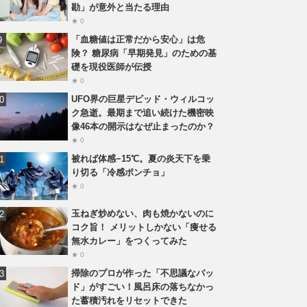
勘」が意外と当たる理由
★ 0
「血糖値は正常だから安心」は危
険？ 糖尿病「早期発見」のための基
礎を現役医師が伝授
★ 0
UFO界の巨星デビッド・ウィルコッ
ク急逝。最期まで追い続けた機密映
像46本の開示はなぜ止まったのか？
★ 0
被れば体感−15℃。夏の炎天下を乗
り切る「冷感ポンチョ」
★ 0
玉ねぎ炒めない、肉も焼かないのに
コク旨！ メリットしかない「痩せる
無水カレー」をつくってみた
★ 0
掃除のプロが作った「不思議なパッ
ド」がすごい！風呂床の落ちなかっ
た蓄積汚れをリセットできた