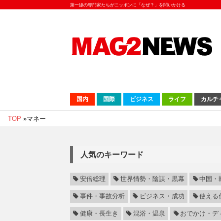
第一線の専門家たちがニッポンに「なぜ？」を問いかける
国内
国際
ビジネス
ライフ
カルチ
TOP
»
マネー
人気のキーワード
安倍総理
世界情勢・陰謀・黒幕
中国・
事件・事故分析
ビジネス・成功
使える
健康・長生き
混浴・温泉
おでかけ・デ