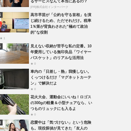
るサービスなんて本当にあるの？
[PR]株式会社インターパーク
高市早苗が「公約を守る首相」を演
じ続けるため、ただそれだけ。税率
1％策が背負わされた“極めて政治
的”な役割
★ 1
見えない収納が苦手な私の定番。10
年愛用している無印良品「ワイヤー
バスケット」のリアルな活用法
★ 0
車内の「日差し・熱」我慢しない。
くっつけるだけ「マグネットカーテ
ン」で解決だよ
★ 0
花火大会、運動会にいいね！ロゴス
の300gの軽量＆小型チェアなら、い
つものリュックにも入るよ
★ 0
恋愛中は「気づけない」という危険
も。現役探偵が見てきた「友人の