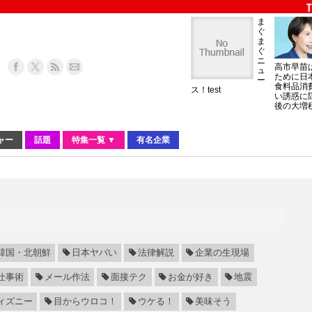
ま
ぐ
ま
ぐ
ニ
高市早苗
ュ
ために日
ー
食料品消
ス！test
い誘惑に
後の大増
ャー
話題
特集一覧 ▼
有名企業
韓国・北朝鮮
日本ヤバい
法律解説
企業の生現場
仕事術
メール作法
面接テク
お金が好き
地震
ィズニー
目からウロコ！
ウケる！
美味そう