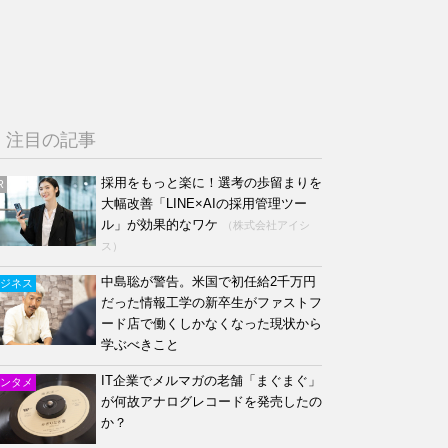
注目の記事
採用をもっと楽に！選考の歩留まりを
R
大幅改善「LINE×AIの採用管理ツー
ル」が効果的なワケ
（株式会社アイシ
ス）
中島聡が警告。米国で初任給2千万円
ジネス
だった情報工学の新卒生がファストフ
ード店で働くしかなくなった現状から
学ぶべきこと
IT企業でメルマガの老舗「まぐまぐ」
ンタメ
が何故アナログレコードを発売したの
か？