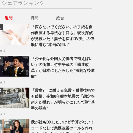
シェアランキング
週間
月間
総合
「探さないでください」の手紙を自
作自演する卑怯な手口も。現役探偵
が見抜いた「妻子を探すDV夫」の依
頼に潜む“本当の狙い”
★ 2
「少子化は外国人労働者で補えばい
い」の衝撃。竹中平蔵の「構造改
革」が日本にもたらした“深刻な後遺
症”
★ 1
「震度7」に耐える免震・耐震技術で
も破損。令和8年熊本地震の「想定を
超えた揺れ」が明らかにした“現行基
準の弱点”
★ 1
我が社もDXしたいけど予算がない！
コードなしで業務改善ツールを作れ