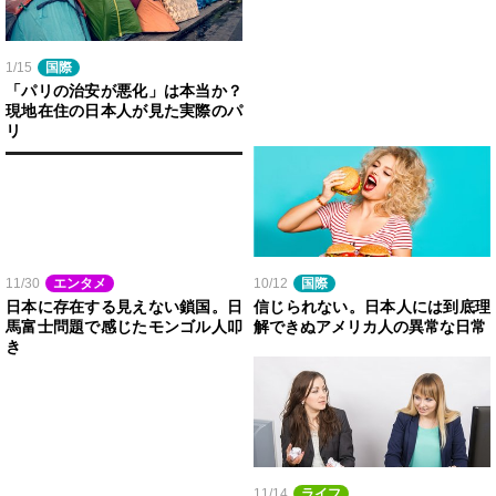
1/15
国際
「パリの治安が悪化」は本当か？
現地在住の日本人が見た実際のパ
リ
11/30
エンタメ
10/12
国際
日本に存在する見えない鎖国。日
信じられない。日本人には到底理
馬富士問題で感じたモンゴル人叩
解できぬアメリカ人の異常な日常
き
11/14
ライフ