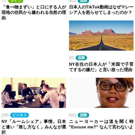
7/7
ライフ
4/11
国際
「食べ物まずい」と口にする人が
日本人のTikTok動画はなぜマレー
現地の住民から嫌われる当然の理
シア人を怒らせてしまったのか？
由
3/1
国際
NY在住の日本人が「米国で子育
てするの嫌だ」と言い放った理由
2/25
ビジネス
5/11
国際
NY「ルームシェア」事情。日本
ニューヨーカーは道を聞く時
と違い「致し方なく」みんなが選
"Excuse me?" なんて言わないよ
択