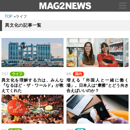
TOP
»
ライフ
異文化の記事一覧
7/17
ライフ
6/6
国内
異文化を理解する力は、みんな
増える「外国人と一緒に働く
『なるほど・ザ・ワールド』が教
場」。日本人は“摩擦”とどう向き
えてくれた
合えばいいのか？