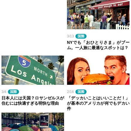
3/13
国際
NYでも「おひとりさま」がブー
ム。一人旅に最適なスポットは？
3/4
国際
2/16
国際
日本人には天国？ロサンゼルスが
「デッカいことはいいことだ！」
住むには快適すぎる明快な理由
が基本のアメリカが何でもデカい
件