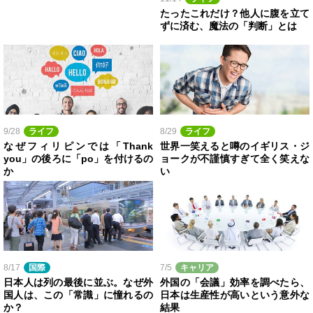
たったこれだけ？他人に腹を立て
ずに済む、魔法の「判断」とは
9/28
ライフ
8/29
ライフ
なぜフィリピンでは「Thank
世界一笑えると噂のイギリス・ジ
you」の後ろに「po」を付けるの
ョークが不謹慎すぎて全く笑えな
か
い
8/17
国際
7/5
キャリア
日本人は列の最後に並ぶ。なぜ外
外国の「会議」効率を調べたら、
国人は、この「常識」に憧れるの
日本は生産性が高いという意外な
か？
結果