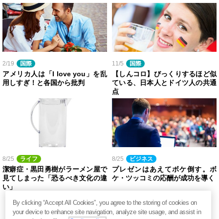
2/19
国際
11/5
国際
アメリカ人は「I love you」を乱
【しんコロ】びっくりするほど似
用しすぎ！と各国から批判
ている、日本人とドイツ人の共通
点
8/25
ライフ
8/25
ビジネス
潔癖症・黒田勇樹がラーメン屋で
プレゼンはあえてボケ倒す。ボ
見てしまった「恐るべき文化の違
ケ・ツッコミの応酬が成功を導く
い」
By clicking “Accept All Cookies”, you agree to the storing of cookies on
your device to enhance site navigation, analyze site usage, and assist in