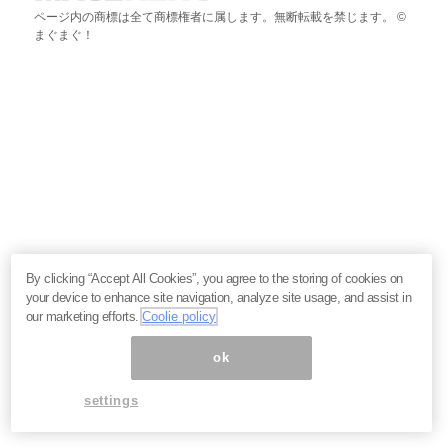
ページ内の商標は全て商標権者に属します。無断転載を禁じます。 ©
まぐまぐ！
By clicking “Accept All Cookies”, you agree to the storing of cookies on
your device to enhance site navigation, analyze site usage, and assist in
our marketing efforts.
Coolie policy
ok
settings