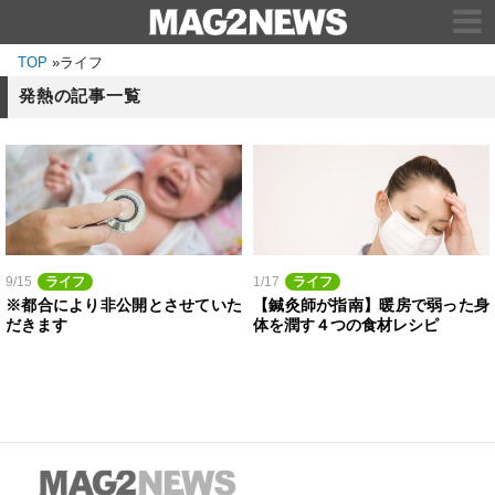
TOP
»
ライフ
発熱の記事一覧
9/15
ライフ
1/17
ライフ
※都合により非公開とさせていた
【鍼灸師が指南】暖房で弱った身
だきます
体を潤す４つの食材レシピ