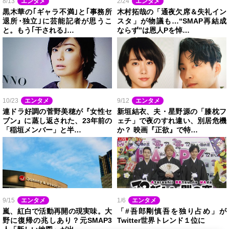
8/13
エンタメ
2/24
エンタメ
黒木華の｢ギャラ不満｣と｢事務所
木村拓哉の「通夜欠席＆失礼イン
退所･独立｣に芸能記者が思うこ
スタ」が物議も…“SMAP再結成
と。もう｢干される｣…
ならず”は恩人Pを悼…
10/23
エンタメ
9/12
エンタメ
連ドラ好調の菅野美穂が『女性セ
新垣結衣、夫・星野源の「膝枕フ
ブン』に蒸し返された、23年前の
ェチ」で夜のすれ違い、別居危機
「稲垣メンバー」と半…
か？ 映画『正欲』で特…
9/15
エンタメ
1/6
エンタメ
嵐、紅白で活動再開の現実味。大
「#吾郎剛慎吾を独り占め」が
野に復帰の兆しあり？元SMAP3
Twitter世界トレンド１位に