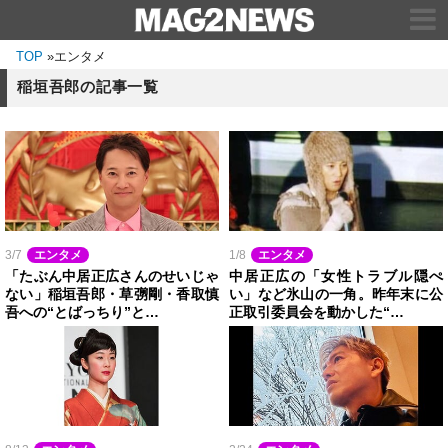
TOP
»
エンタメ
稲垣吾郎の記事一覧
3/7
エンタメ
1/8
エンタメ
「たぶん中居正広さんのせいじゃ
中居正広の「女性トラブル隠ぺ
ない」稲垣吾郎・草彅剛・香取慎
い」など氷山の一角。昨年末に公
吾への“とばっちり”と…
正取引委員会を動かした“…