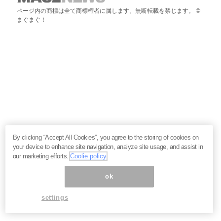
ページ内の商標は全て商標権者に属します。無断転載を禁じます。 ©
まぐまぐ！
By clicking “Accept All Cookies”, you agree to the storing of cookies on
your device to enhance site navigation, analyze site usage, and assist in
our marketing efforts.
Coolie policy
ok
settings