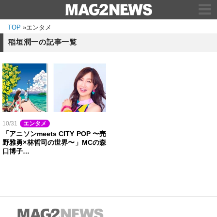
TOP
»
エンタメ
稲垣潤一の記事一覧
10/31
エンタメ
「アニソンmeets CITY POP 〜売
野雅勇×林哲司の世界〜」MCの森
口博子…