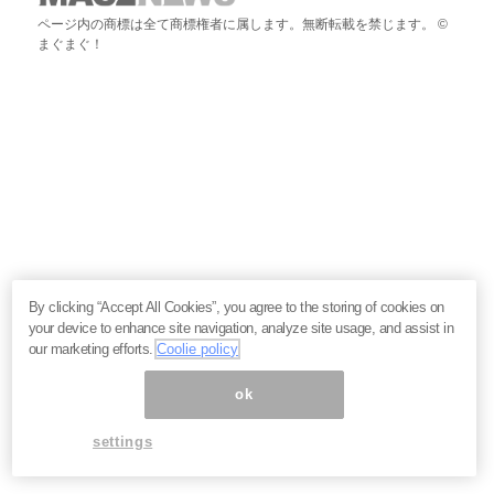
ページ内の商標は全て商標権者に属します。無断転載を禁じます。 ©
まぐまぐ！
By clicking “Accept All Cookies”, you agree to the storing of cookies on
your device to enhance site navigation, analyze site usage, and assist in
our marketing efforts.
Coolie policy
ok
settings