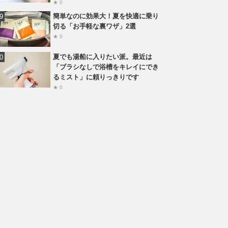
★ 0
簡単なのに効果大！夏を快適に乗り
切る「お手軽な裏ワザ」2選
★ 0
夏でも湯船に入りたい派。最近は
「ブラシなしで浴槽をキレイにでき
るミスト」に頼りっきりです
★ 0