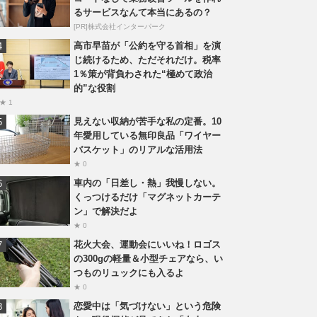
るサービスなんて本当にあるの？
[PR]株式会社インターパーク
高市早苗が「公約を守る首相」を演
じ続けるため、ただそれだけ。税率
1％策が背負わされた“極めて政治
的”な役割
★ 1
見えない収納が苦手な私の定番。10
年愛用している無印良品「ワイヤー
バスケット」のリアルな活用法
★ 0
車内の「日差し・熱」我慢しない。
くっつけるだけ「マグネットカーテ
ン」で解決だよ
★ 0
花火大会、運動会にいいね！ロゴス
の300gの軽量＆小型チェアなら、い
つものリュックにも入るよ
★ 0
恋愛中は「気づけない」という危険