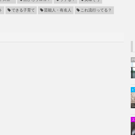
ト
できる子育て
芸能人・有名人
これ流行ってる？
P
ビ
エ