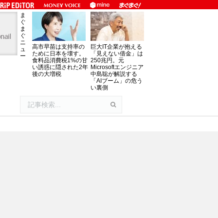
ま
ぐ
ま
ぐ
ニ
高市早苗は支持率の
巨大IT企業が抱える
ュ
ために日本を壊す。
「見えない借金」は
ー
食料品消費税1%の甘
250兆円。元
い誘惑に隠された2年
Microsoftエンジニア
後の大増税
中島聡が解説する
「AIブーム」の危う
い裏側