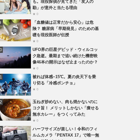
も。現役探偵が見てきた「友人の
勘」が意外と当たる理由
★ 0
「血糖値は正常だから安心」は危
険？ 糖尿病「早期発見」のための基
礎を現役医師が伝授
★ 0
UFO界の巨星デビッド・ウィルコッ
ク急逝。最期まで追い続けた機密映
像46本の開示はなぜ止まったのか？
★ 0
被れば体感−15℃。夏の炎天下を乗
り切る「冷感ポンチョ」
★ 0
玉ねぎ炒めない、肉も焼かないのに
コク旨！ メリットしかない「痩せる
無水カレー」をつくってみた
★ 0
ハーフサイズが楽しい！令和のフィ
ルムカメラ「PENTAX 17」で唯一無