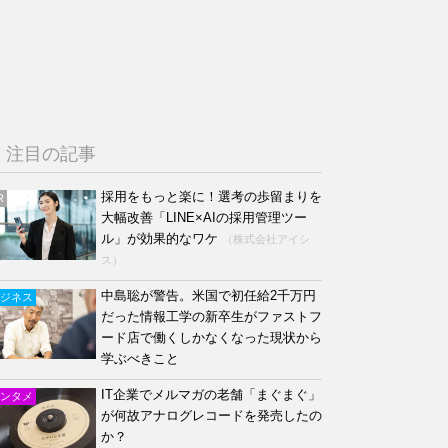
注目の記事
採用をもっと楽に！選考の歩留まりを
R
大幅改善「LINE×AIの採用管理ツー
ル」が効果的なワケ
（株式会社アイシ
ス）
中島聡が警告。米国で初任給2千万円
ジネス
だった情報工学の新卒生がファストフ
ード店で働くしかなくなった現状から
学ぶべきこと
IT企業でメルマガの老舗「まぐまぐ」
ンタメ
が何故アナログレコードを発売したの
か？