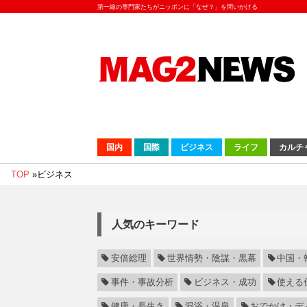
第一線の専門家たちがニッポンに「なぜ？」を問いかける
国内
国際
ビジネス
ライフ
カルチ
TOP
»
ビジネス
人気のキーワード
安倍総理
世界情勢・陰謀・黒幕
中国・
事件・事故分析
ビジネス・成功
使える
健康・長生き
混浴・温泉
おでかけ・デ