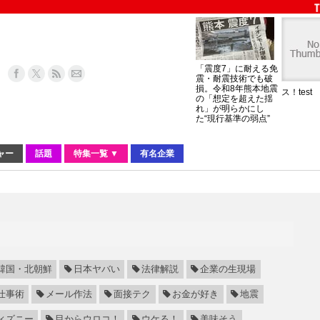
「震度7」に耐える免
震・耐震技術でも破
損。令和8年熊本地震
ス！test
の「想定を超えた揺
れ」が明らかにし
た“現行基準の弱点”
ャー
話題
特集一覧 ▼
有名企業
韓国・北朝鮮
日本ヤバい
法律解説
企業の生現場
仕事術
メール作法
面接テク
お金が好き
地震
ィズニー
目からウロコ！
ウケる！
美味そう