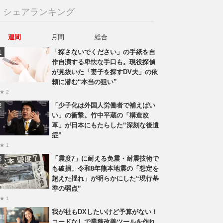
シェアランキング
週間
月間
総合
「探さないでください」の手紙を自
作自演する卑怯な手口も。現役探偵
が見抜いた「妻子を探すDV夫」の依
頼に潜む“本当の狙い”
★ 2
「少子化は外国人労働者で補えばい
い」の衝撃。竹中平蔵の「構造改
革」が日本にもたらした“深刻な後遺
症”
★ 1
「震度7」に耐える免震・耐震技術で
も破損。令和8年熊本地震の「想定を
超えた揺れ」が明らかにした“現行基
準の弱点”
★ 1
我が社もDXしたいけど予算がない！
コードなしで業務改善ツールを作れ