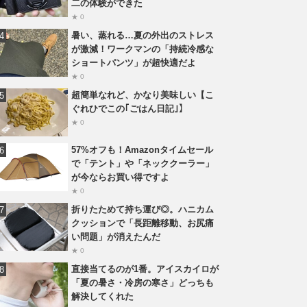
二の体験ができた
★ 0
暑い、蒸れる…夏の外出のストレス
が激減！ワークマンの「持続冷感な
ショートパンツ」が超快適だよ
★ 0
超簡単なれど、かなり美味しい【こ
ぐれひでこの｢ごはん日記｣】
★ 0
57%オフも！Amazonタイムセール
で「テント」や「ネッククーラー」
が今ならお買い得ですよ
★ 0
折りたためて持ち運び◎。ハニカム
クッションで「長距離移動、お尻痛
い問題」が消えたんだ
★ 0
直接当てるのが1番。アイスカイロが
「夏の暑さ・冷房の寒さ」どっちも
解決してくれた