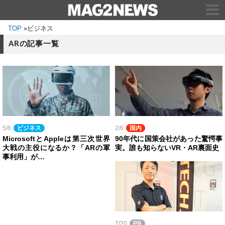
TOP
»
ビジネス
ARの記事一覧
5/6
ビジネス
2/6
国内
MicrosoftとAppleは第三次世界
90年代に国策会社があった驚愕事
大戦の主役になるか？「ARの軍
実。誰も知らないVR・AR裏面史
事利用」が…
7/20
PR