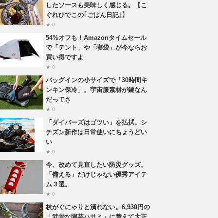
したソースも美味しく感じる。【こ
ぐれひでこの｢ごはん日記｣】
★ 0
54%オフも！Amazonタイムセール
で「テント」や「寝袋」が今ならお
買い得ですよ
★ 0
バッグインの小サイズで「30時間キ
ンキン保冷」。宇宙服素材が鍵なん
だってさ
★ 0
「ダイバーズはゴツい」を払拭。シ
チズン新作は日常使いにちょうどい
い
★ 0
今、改めて見直したい防災グッズ。
「備える」だけじゃない優秀アイテ
ム３選。
★ 0
枝がぐにゃりと潰れない。6,930円の
「武骨な園芸ハサミ」に替えて大正