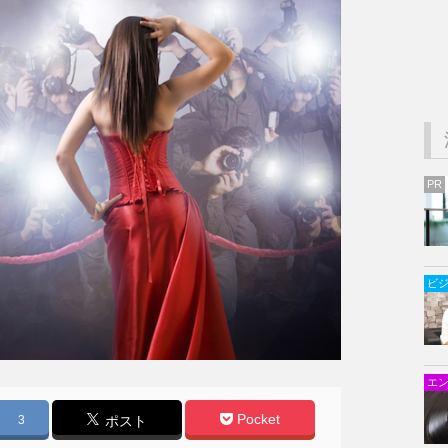
PR
ビ
Fer Gregory/Shutterstock
エ
Pocket
3
ポスト