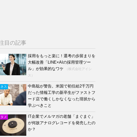
注目の記事
採用をもっと楽に！選考の歩留まりを
大幅改善「LINE×AIの採用管理ツー
ル」が効果的なワケ
（株式会社アイシ
ス）
中島聡が警告。米国で初任給2千万円
ジネス
だった情報工学の新卒生がファストフ
ード店で働くしかなくなった現状から
学ぶべきこと
IT企業でメルマガの老舗「まぐまぐ」
ンタメ
が何故アナログレコードを発売したの
か？