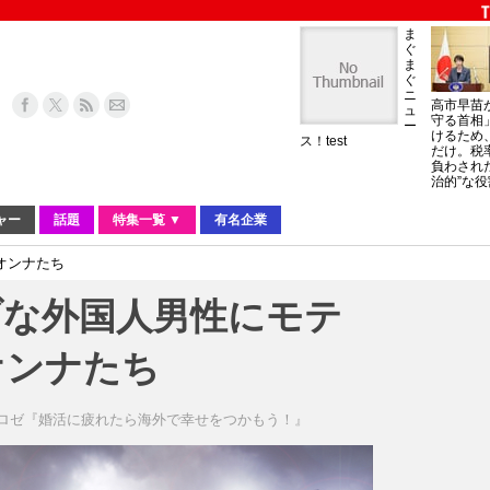
ま
ぐ
ま
ぐ
ニ
高市早苗
ュ
守る首相
ー
けるため
ス！test
だけ。税
負わされ
治的”な役
ャー
話題
特集一覧 ▼
有名企業
オンナたち
ブな外国人男性にモテ
オンナたち
ロゼ『婚活に疲れたら海外で幸せをつかもう！』