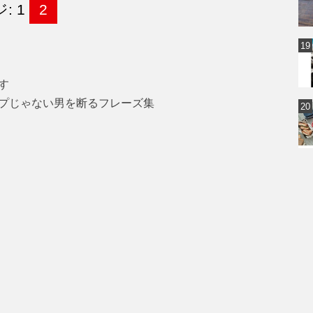
: 1
2
す
プじゃない男を断るフレーズ集