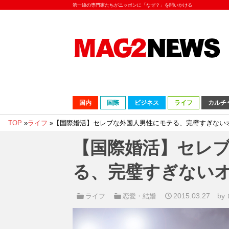
第一線の専門家たちがニッポンに「なぜ？」を問いかける
国内
国際
ビジネス
ライフ
カルチ
TOP
»
ライフ
»
【国際婚活】セレブな外国人男性にモテる、完璧すぎない
【国際婚活】セレ
る、完璧すぎない
2015.03.27
by
ライフ
恋愛・結婚