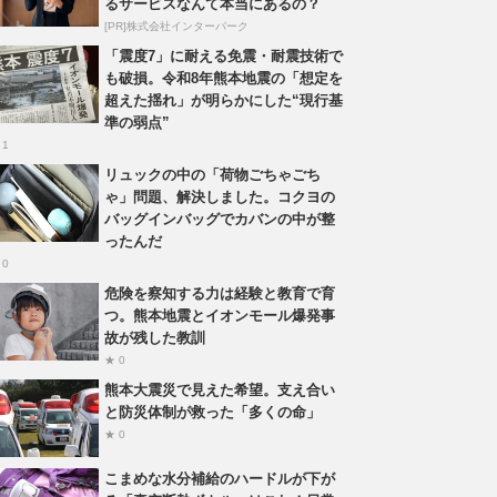
るサービスなんて本当にあるの？
[PR]株式会社インターパーク
「震度7」に耐える免震・耐震技術で
も破損。令和8年熊本地震の「想定を
超えた揺れ」が明らかにした“現行基
準の弱点”
 1
リュックの中の「荷物ごちゃごち
ゃ」問題、解決しました。コクヨの
バッグインバッグでカバンの中が整
ったんだ
 0
危険を察知する力は経験と教育で育
つ。熊本地震とイオンモール爆発事
故が残した教訓
★ 0
熊本大震災で見えた希望。支え合い
と防災体制が救った「多くの命」
★ 0
こまめな水分補給のハードルが下が