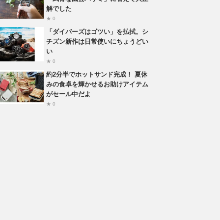
解でした
★ 0
「ダイバーズはゴツい」を払拭。シ
チズン新作は日常使いにちょうどい
い
★ 0
約2分半でホットサンド完成！ 夏休
みの食卓を輝かせるお助けアイテム
がセール中だよ
★ 0