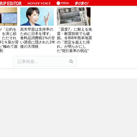
が「公約を
高市早苗は支持率の
「震度7」に耐える免
」を演じ続
ために日本を壊す。
震・耐震技術でも破
、ただそれ
食料品消費税1%の甘
損。令和8年熊本地震
率1％策が背
い誘惑に隠された2年
の「想定を超えた揺
た“極めて政
後の大増税
れ」が明らかにし
割
た“現行基準の弱点”