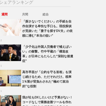
シェアランキング
週間
月間
総合
「探さないでください」の手紙を自
作自演する卑怯な手口も。現役探偵
が見抜いた「妻子を探すDV夫」の依
頼に潜む“本当の狙い”
 2
「少子化は外国人労働者で補えばい
い」の衝撃。竹中平蔵の「構造改
革」が日本にもたらした“深刻な後遺
症”
 1
高市早苗が「公約を守る首相」を演
じ続けるため、ただそれだけ。税率
1％策が背負わされた“極めて政治
的”な役割
 1
我が社もDXしたいけど予算がない！
コードなしで業務改善ツールを作れ