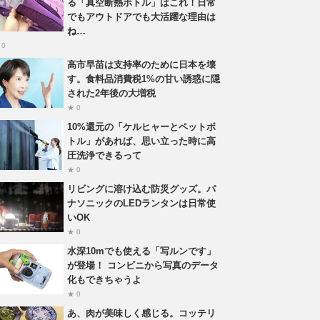
る「真空断熱ボトル」はこれ！日常
でもアウトドアでも大活躍な理由は
ね…
 0
高市早苗は支持率のために日本を壊
す。食料品消費税1%の甘い誘惑に隠
された2年後の大増税
★ 0
10%還元の「ケルヒャーとペットボ
トル」があれば、思い立った時に高
圧洗浄できるって
★ 0
リビングに溶け込む防災グッズ。パ
ナソニックのLEDランタンは日常使
いOK
★ 0
水深10mでも使える「写ルンです」
が登場！ コンビニから写真のデータ
化もできちゃうよ
★ 0
あ、肉が美味しく感じる。コッテリ