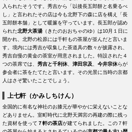
入られたそうです。秀吉から「以後長五郎餅と名乗るべ
し」と言われたその店は今も北野下の森に店を構え「長
五郎餅本舗」として暖簾を守っています。長五郎が認め
られた
北野大茶湯
（きたのおおちゃのゆ）は10月１日に
開かれ、北野の松原には千軒もの茶屋が並んだと言いま
す。境内には秀吉が収集した茶道具の数々が披露され、
秀吉自慢の黄金の茶室が用意されました。特設された４
つの茶席では、
秀吉と千利休
、
津田宗及
、
今井宗休
らが
参会者に茶をたてたと言います。その光景に当時の京都
人はさぞ驚いたことでしょう。
上七軒（かみしちけん）
全国的に有名な神社のお膝元が華やかに栄えないことな
どありません。室町時代に北野天満宮の再建の際に残っ
た資材を使って
７軒の茶店
が建てられました。この７軒
の茶屋から始まるとされるているのが
京都で最も古い歴