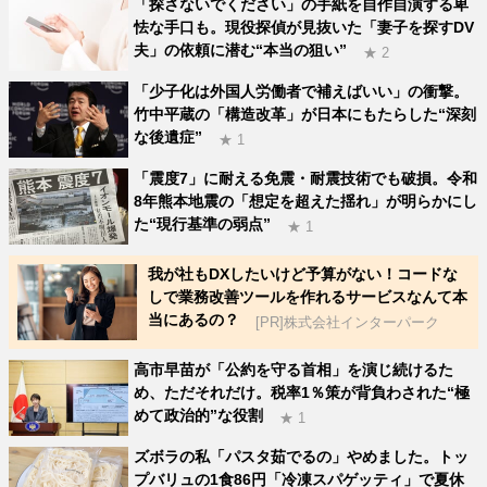
「探さないでください」の手紙を自作自演する卑
怯な手口も。現役探偵が見抜いた「妻子を探すDV
夫」の依頼に潜む“本当の狙い”
★ 2
「少子化は外国人労働者で補えばいい」の衝撃。
竹中平蔵の「構造改革」が日本にもたらした“深刻
な後遺症”
★ 1
「震度7」に耐える免震・耐震技術でも破損。令和
8年熊本地震の「想定を超えた揺れ」が明らかにし
た“現行基準の弱点”
★ 1
我が社もDXしたいけど予算がない！コードな
しで業務改善ツールを作れるサービスなんて本
当にあるの？
[PR]株式会社インターパーク
高市早苗が「公約を守る首相」を演じ続けるた
め、ただそれだけ。税率1％策が背負わされた“極
めて政治的”な役割
★ 1
ズボラの私「パスタ茹でるの」やめました。トッ
プバリュの1食86円「冷凍スパゲッティ」で夏休