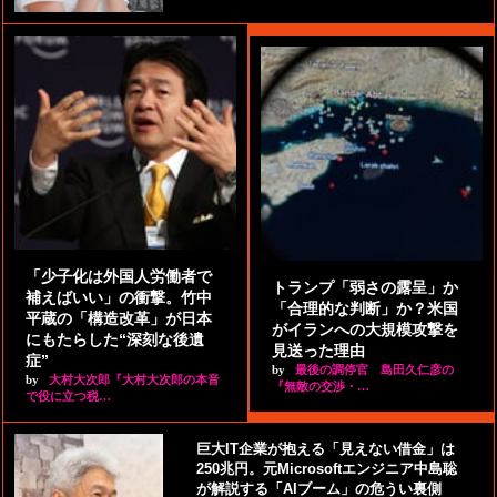
「少子化は外国人労働者で
トランプ「弱さの露呈」か
補えばいい」の衝撃。竹中
「合理的な判断」か？米国
平蔵の「構造改革」が日本
がイランへの大規模攻撃を
にもたらした“深刻な後遺
見送った理由
症”
by
最後の調停官 島田久仁彦の
by
大村大次郎『大村大次郎の本音
『無敵の交渉・…
で役に立つ税…
巨大IT企業が抱える「見えない借金」は
250兆円。元Microsoftエンジニア中島聡
が解説する「AIブーム」の危うい裏側