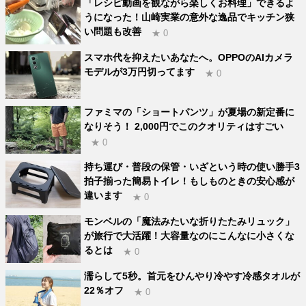
「レシピ動画を観ながら楽しくお料理」できるよ
うになった！山崎実業の意外な逸品でキッチン狭
い問題も改善
★ 0
スマホ代を抑えたいあなたへ。OPPOのAIカメラ
モデルが3万円切ってます
★ 0
ファミマの「ショートパンツ」が夏場の新定番に
なりそう！ 2,000円でこのクオリティはすごい
★ 0
持ち運び・普段の保管・いざという時の使い勝手3
拍子揃った簡易トイレ！もしものときの安心感が
違います
★ 0
モンベルの「魔法みたいな折りたたみリュック」
が旅行で大活躍！大容量なのにこんなに小さくな
るとは
★ 0
濡らして5秒。首元をひんやり冷やす冷感タオルが
22％オフ
★ 0