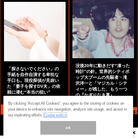
没後20年に動きだす“凍った
「探さないでください」の
時計”の針。世界的シティポ
手紙を自作自演する卑怯な
ップ大ブームの先駆者・滝
手口も。現役探偵が見抜い
沢洋一と「マジカル・シテ
た「妻子を探すDV夫」の依
ィー」が残した、もう一つ
頼に潜む“本当の狙い”
の『かぎりなき夏』
by
阿部泰尚『伝説の探偵』
by
都鳥 流星
By clicking “Accept All Cookies”, you agree to the storing of cookies on
your device to enhance site navigation, analyze site usage, and assist in
MAG2 NEWS HEADLINE
our marketing efforts.
Coolie policy
ok
×
ページ内の商標は全て商標権者に属します。無断転載を禁じます。 ©