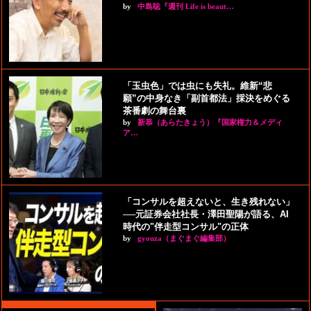
by
中島聡『週刊 Life is beaut…
「玉虫色」では虫にも失礼。維新“悲
願”の中身なき「副首都法」採決をめぐる
茶番劇の舞台裏
by
新恭（あらたきょう）『国家権力＆メディ
ア…
「コンサルを超えないと、生き残れない」
──元証券会社社長・澤田聖陽が語る、AI
時代の"伴走型コンサル"の正体
by
gyouza（まぐまぐ編集部）