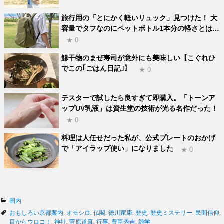
旅行用の「とにかく軽いリュック」見つけた！ 大
容量でタフなのにペットボトル1本分の軽さとは…
★ 0
鯵干物のまぜ寿司が意外にも美味しい【こぐれひ
でこの｢ごはん日記｣】
★ 0
テスターで試したら良すぎて即購入。「トーンア
ップUV乳液」は資生堂の技術が光る名作だった！
★ 0
料理は人任せだった私が、公式プレートのおかげ
で「アイラップ使い」になりました
★ 0
カ
国内
テ
タ
おもしろい京都案内
,
オモシロ
,
仏閣
,
徳川家康
,
歴史
,
歴史ミステリー
,
民間信仰
,
ゴ
グ
目からウロコ！
,
神社
,
菅原道真
,
行事
,
豊臣秀吉
,
雑学