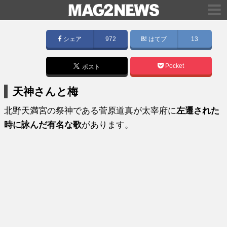
シェア
972
はてブ
13
Pocket
ポスト
天神さんと梅
北野天満宮の祭神である菅原道真が太宰府に
左遷された
時に詠んだ有名な歌
があります。