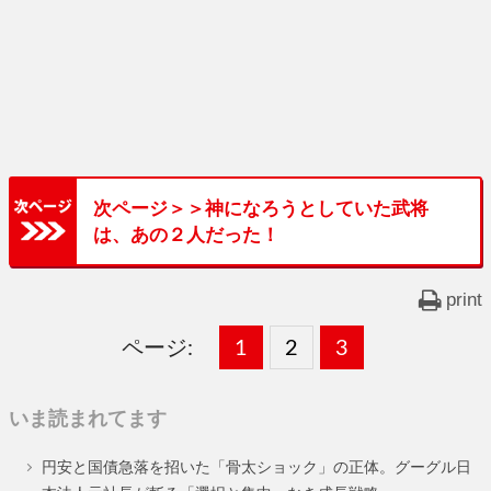
次ページ＞＞神になろうとしていた武将
は、あの２人だった！
print
ページ:
固
1
固
2
,
固
3
,
定
定
定
いま読まれてます
ペ
ペ
ペ
円安と国債急落を招いた「骨太ショック」の正体。グーグル日
ー
ー
ー