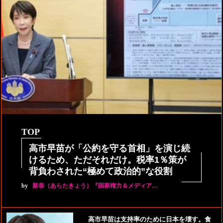
TOP
高市早苗が「公約を守る首相」を演じ続
けるため、ただそれだけ。税率1％策が
背負わされた“極めて政治的”な役割
by
新恭（あらたきょう）『国家権力＆メディア…
高市早苗は支持率のために日本を壊す。食