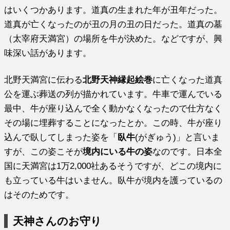
はいくつかあります。道真の生まれた年が丑年だった。
道真が亡くなったのが丑の月の丑の日だった。道真の墓
（太宰府天満宮）の場所を牛が決めた。などですが、興
味深い話があります。
北野天満宮に伝わる
北野天神縁起絵巻
に亡くなった道真
公を運ぶ葬送の列が描かれています。牛車で運んでいる
最中、牛が座り込んで全く動かなくなったので仕方なく
その場に埋葬することになったとか。この時、牛が座り
込んで臥してしまった姿を「
臥牛
(がぎゅう)」と言いま
すが、この姿こそが
境内にいる牛の姿
なのです。日本全
国に天満宮は1万2,000社あるそうですが、どこの境内に
も立っている牛はいません。臥牛が境内を護っているの
はそのためです。
天神さんのお守り