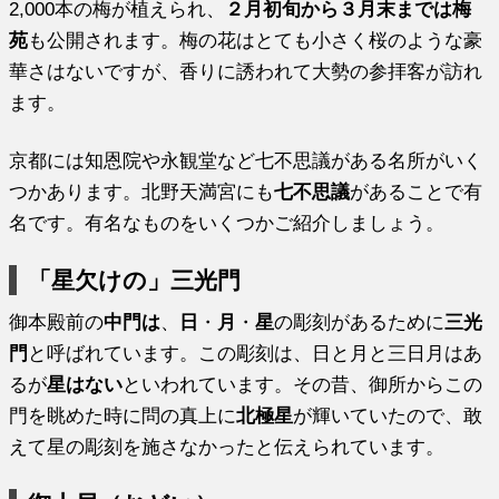
2,000本の梅が植えられ、
２月初旬から３月末までは梅
苑
も公開されます。梅の花はとても小さく桜のような豪
華さはないですが、香りに誘われて大勢の参拝客が訪れ
ます。
京都には知恩院や永観堂など七不思議がある名所がいく
つかあります。北野天満宮にも
七不思議
があることで有
名です。有名なものをいくつかご紹介しましょう。
「星欠けの」三光門
御本殿前の
中門は
、
日
・
月
・
星
の彫刻があるために
三光
門
と呼ばれています。この彫刻は、日と月と三日月はあ
るが
星はない
といわれています。その昔、御所からこの
門を眺めた時に問の真上に
北極星
が輝いていたので、敢
えて星の彫刻を施さなかったと伝えられています。