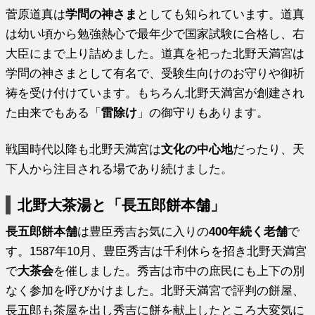
菅原道真は
学問の神さま
としても知られています。道真
は幼い頃から勉強熱心で最年少で国家試験に合格し、右
大臣にまで上り詰めました。道真を祀った北野天満宮は
学問の神さまとして有名で、受験生向けのお守りや御祈
祷を受け付けています。もちろん北野天満宮が創建され
た由来でもある「
雷除け
」の御守りもあります。
戦国時代以降も北野天満宮は
文化の中心地
だったり、天
下人から注目される場であり続けました。
北野大茶湯と「長五郎餅本舗」
長五郎餅本舗
は豊臣秀吉お気に入りの
400年続く老舗
で
す。1587年10月、豊臣秀吉は千利休らを招き北野天満宮
で
大茶会
を催しました。秀吉は市中の庶民にも上下の別
なく参加を呼びかけました。北野天満宮で評判の餅屋、
長五郎も茶屋を出し秀吉に餅を献上したところ大変気に