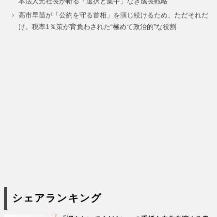
本法人元社長が斬る「選択と集中」なき成長戦略
ジ
ジ
ジ
高市早苗が「公約を守る首相」を演じ続けるため、ただそれだ
け。税率1％策が背負わされた“極めて政治的”な役割
シェアランキング