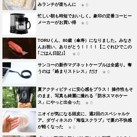
みランチが楽ちんに
★ 0
忙しい朝も時短でおいしく。象印の定番コーヒー
メーカーがお買い得
★ 0
TORUくん、80歳（傘寿）になりました。みなさ
んお祝い、ありがとう！！！！【こぐれひでこの
｢ごはん日記｣】
★ 0
サンコーの新作マグネットケーブルは全盛り。奪
うのは「絡まりストレス」だけ
★ 0
夏アクティビティに安心感をプラス！ 操作性もそ
のまま、写真も綺麗に撮れる「防水スマホケー
ス」にやっと出会った
★ 0
ニオイが気になる頭皮に、週2回のスペシャルケ
ア。ダヴィネスの「海塩スクラブ」で夏の不快感
が軽くなった
★ 0