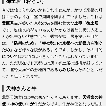
御土居（おどい）
今では信じられないかもしれませんが、かつて京都の町
は土手のような土塁で周囲を囲まれていました。これは
豊臣秀吉
が築いた京都の街を囲む壮大な
土塁
「
御土居
」
です。総延長約23キロもあり外からは容易に街に入るこ
とが出来ない状態でした。秀吉が御土居を築いた目的
は、「
防衛のため
」「
寺社勢力の京都への影響力を削ぐ
ため
」など様々な説があるようです。しかし、その目的
については未だにはっきりしたことはわかっていませ
ん。ただ現在でも京都には所々御土居の遺構が残ってい
て、北野天満宮の敷地内である
もみじ苑
もそのひとつだ
ったと伝えられます。
天神さんと牛
北野天満宮には牛の像がたくさんあります。
天満宮の神
使
（
神の使い
）
が牛
だからです。牛が神使となった理由