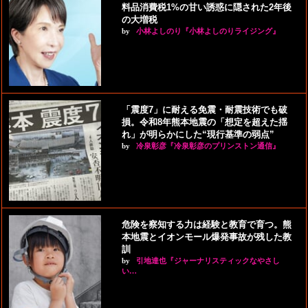
料品消費税1%の甘い誘惑に隠された2年後
の大増税
by
小林よしのり『小林よしのりライジング』
「震度7」に耐える免震・耐震技術でも破
損。令和8年熊本地震の「想定を超えた揺
れ」が明らかにした“現行基準の弱点”
by
冷泉彰彦『冷泉彰彦のプリンストン通信』
危険を察知する力は経験と教育で育つ。熊
本地震とイオンモール爆発事故が残した教
訓
by
引地達也『ジャーナリスティックなやさし
い…