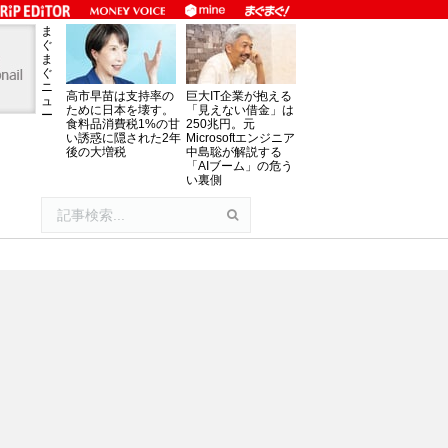
ま
ぐ
ま
ぐ
ニ
高市早苗は支持率の
巨大IT企業が抱える
ュ
ために日本を壊す。
「見えない借金」は
ー
食料品消費税1%の甘
250兆円。元
い誘惑に隠された2年
Microsoftエンジニア
後の大増税
中島聡が解説する
「AIブーム」の危う
い裏側