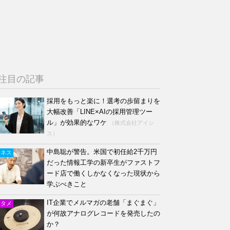
注目の記事
採用をもっと楽に！選考の歩留まりを
大幅改善「LINE×AIの採用管理ツー
ル」が効果的なワケ
（株式会社アイシ
ス）
中島聡が警告。米国で初任給2千万円
ジネス
だった情報工学の新卒生がファストフ
ード店で働くしかなくなった現状から
学ぶべきこと
IT企業でメルマガの老舗「まぐまぐ」
ンタメ
が何故アナログレコードを発売したの
か？