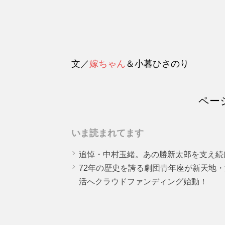
文／
嫁ちゃん
＆小暮ひさのり
ペー
いま読まれてます
追悼・中村玉緒。あの勝新太郎を支え続
72年の歴史を誇る劇団青年座が新天地
活へクラウドファンディング始動！