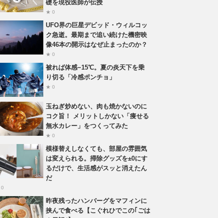
礎を現役医師が伝授
★ 0
UFO界の巨星デビッド・ウィルコッ
ク急逝。最期まで追い続けた機密映
像46本の開示はなぜ止まったのか？
★ 0
被れば体感−15℃。夏の炎天下を乗
り切る「冷感ポンチョ」
★ 0
玉ねぎ炒めない、肉も焼かないのに
コク旨！ メリットしかない「痩せる
無水カレー」をつくってみた
★ 0
模様替えしなくても、部屋の雰囲気
は変えられる。掃除グッズを±0にす
るだけで、生活感がスッと消えたん
だ
 0
昨夜残ったハンバーグをマフィンに
挟んで食べる【こぐれひでこの｢ごは