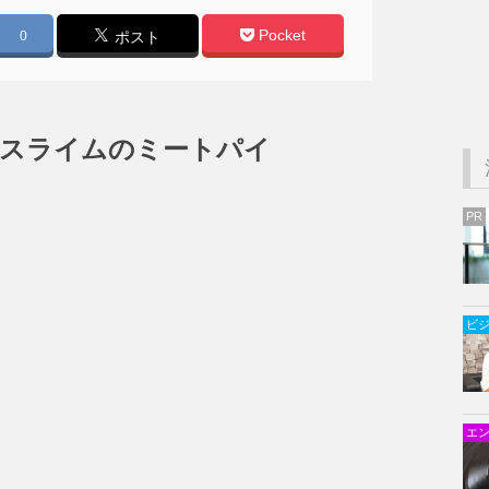
Pocket
0
ポスト
デンスライムのミートパイ
PR
ビ
エ