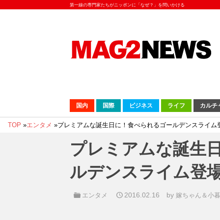
第一線の専門家たちがニッポンに「なぜ？」を問いかける
国内
国際
ビジネス
ライフ
カルチ
TOP
»
エンタメ
»
プレミアムな誕生日に！食べられるゴールデンスライム
プレミアムな誕生
ルデンスライム登
2016.02.16
by
エンタメ
嫁ちゃん＆小