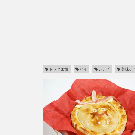
ドラクエ飯
パイ
レシピ
美味そ