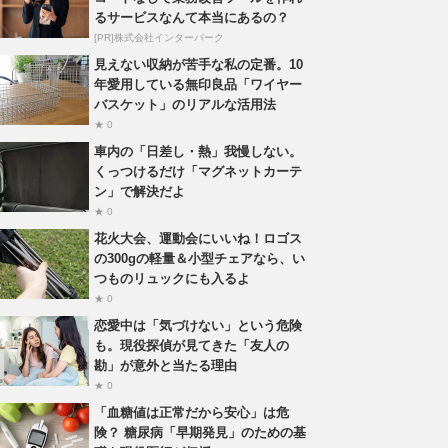
るサービスなんて本当にあるの？
[PR]株式会社インターパーク
見えない収納が苦手な私の定番。10
年愛用している無印良品「ワイヤー
バスケット」のリアルな活用法
★ 0
車内の「日差し・熱」我慢しない。
くっつけるだけ「マグネットカーテ
ン」で解決だよ
★ 0
花火大会、運動会にいいね！ロゴス
の300gの軽量＆小型チェアなら、い
つものリュックにも入るよ
★ 0
恋愛中は「気づけない」という危険
も。現役探偵が見てきた「友人の
勘」が意外と当たる理由
★ 0
「血糖値は正常だから安心」は危
険？ 糖尿病「早期発見」のための基