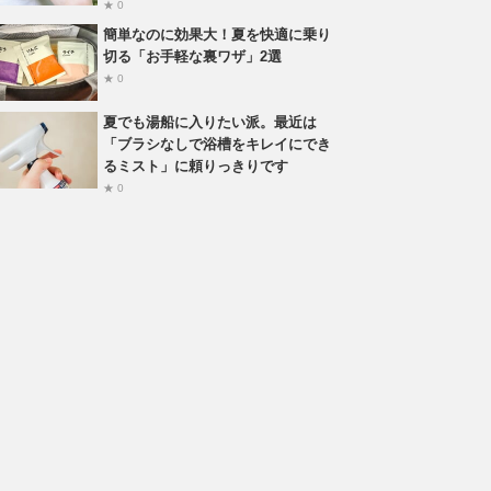
★ 0
簡単なのに効果大！夏を快適に乗り
切る「お手軽な裏ワザ」2選
★ 0
夏でも湯船に入りたい派。最近は
「ブラシなしで浴槽をキレイにでき
るミスト」に頼りっきりです
★ 0