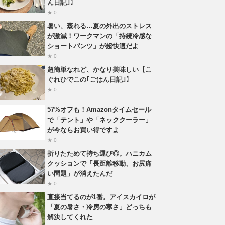
ん日記｣】
★ 0
暑い、蒸れる…夏の外出のストレス
が激減！ワークマンの「持続冷感な
ショートパンツ」が超快適だよ
★ 0
超簡単なれど、かなり美味しい【こ
ぐれひでこの｢ごはん日記｣】
★ 0
57%オフも！Amazonタイムセール
で「テント」や「ネッククーラー」
が今ならお買い得ですよ
★ 0
折りたためて持ち運び◎。ハニカム
クッションで「長距離移動、お尻痛
い問題」が消えたんだ
★ 0
直接当てるのが1番。アイスカイロが
「夏の暑さ・冷房の寒さ」どっちも
解決してくれた