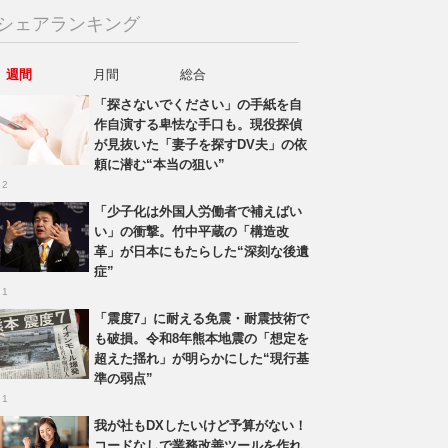
シェアランキング
週間
月間
総合
「探さないでください」の手紙を自
作自演する卑怯な手口も。現役探偵
が見抜いた「妻子を探すDV夫」の依
頼に潜む“本当の狙い”
 2
「少子化は外国人労働者で補えばい
い」の衝撃。竹中平蔵の「構造改
革」が日本にもたらした“深刻な後遺
症”
 1
「震度7」に耐える免震・耐震技術で
も破損。令和8年熊本地震の「想定を
超えた揺れ」が明らかにした“現行基
準の弱点”
 1
我が社もDXしたいけど予算がない！
コードなしで業務改善ツールを作れ