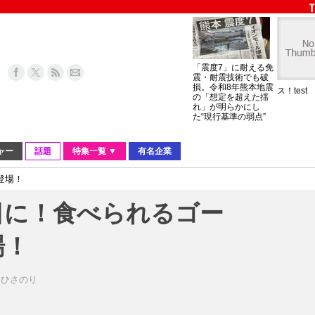
「震度7」に耐える免
震・耐震技術でも破
損。令和8年熊本地震
ス！test
の「想定を超えた揺
れ」が明らかにし
た“現行基準の弱点”
ャー
話題
特集一覧 ▼
有名企業
登場！
日に！食べられるゴー
場！
暮ひさのり