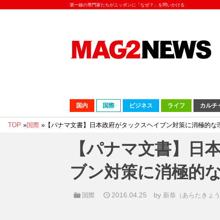
第一線の専門家たちがニッポンに「なぜ？」を問いかける
国内
国際
ビジネス
ライフ
カルチ
TOP
»
国際
»
【パナマ文書】日本政府がタックスヘイブン対策に消極的な
【パナマ文書】日
ブン対策に消極的
2016.04.25
by
国際
新恭（あらたきょ