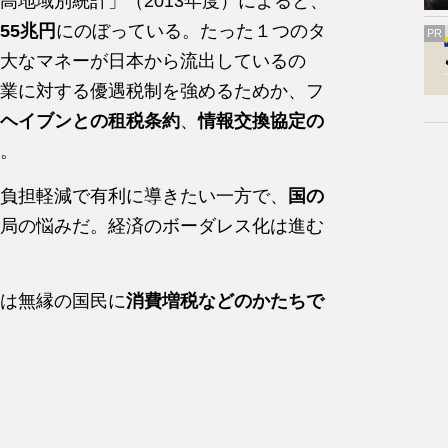
高地域別統計」（2013年度）によると、
55兆円
にのぼっている。たった１つのタ
PR
大なマネーが日本から流出しているの
業に対する優遇税制を強めるためか、フ
ヘイブンとの租税条約
、
情報交換協定の
。
負担軽減で有利に導きたい一方で、
国の
局の悩みだ。経済のボーダレス化は進む
は無縁の国民に
消費増税などのかたちで