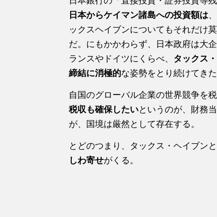
日本銀行の「直接投資・証券投資等残
日本からケイマン諸島への投資額は
、
ックスヘイブンについてもそれだけ莫
だ。にもかかわらず、日本政府は大企
ランスやドイツにくらべ、
タックス・
締結に消極的
な姿勢をとり続けてきた
自国のグローバル企業の世界競争を税
税収も確保したい
というのが、財務当
が、国境は厳然として存在する。
とどのつまり、タックス・ヘイブンと
しわ寄せ
がくる。