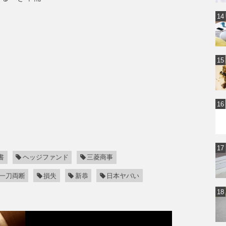
書
ヘッジファンド
三菱商事
一刀両断
損失
新恭
日本ヤバい