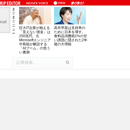
ま
ぐ
ま
ぐ
ニ
巨大IT企業が抱える
高市早苗は支持率の
ュ
「見えない借金」は
ために日本を壊す。
ー
250兆円。元
食料品消費税1%の甘
Microsoftエンジニア
い誘惑に隠された2年
中島聡が解説する
後の大増税
「AIブーム」の危う
い裏側