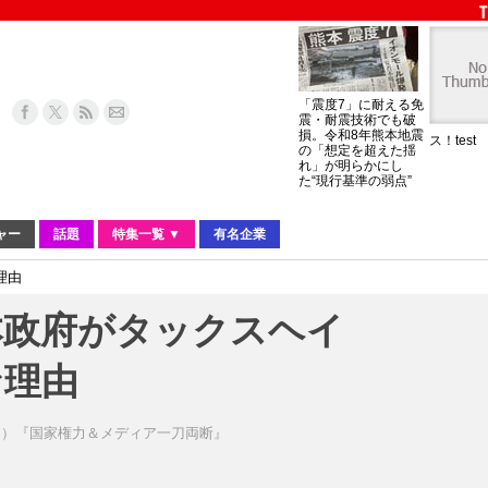
「震度7」に耐える免
震・耐震技術でも破
損。令和8年熊本地震
ス！test
の「想定を超えた揺
れ」が明らかにし
た“現行基準の弱点”
ャー
話題
特集一覧 ▼
有名企業
理由
本政府がタックスヘイ
な理由
う）『国家権力＆メディア一刀両断』