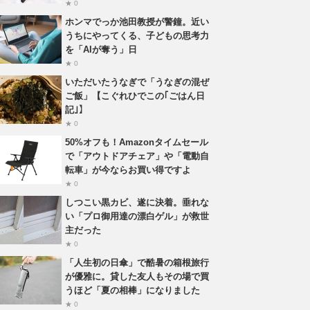
★ 0
ホンマでっか池田教授が警鐘。近い
うちにやってくる、子どもの思考力
を「AIが奪う」日
★ 0
いただいたうなぎで「うなぎの混ぜ
ご飯」【こぐれひでこの｢ごはん日
記｣】
★ 0
50%オフも！Amazonタイムセール
で「アウトドアチェア」や「電動自
転車」が今ならお買い得ですよ
★ 0
しつこい黒カビ、遂に決着。垂れな
い「プロ御用達の漂白ゲル」が救世
主だった
★ 0
「人生初の日傘」で酷暑の箱根旅行
が優雅に。貸した友人もその場で買
うほど「夏の相棒」になりました
★ 0