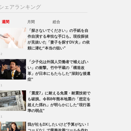
シェアランキング
週間
月間
総合
「探さないでください」の手紙を自
作自演する卑怯な手口も。現役探偵
が見抜いた「妻子を探すDV夫」の依
頼に潜む“本当の狙い”
 2
「少子化は外国人労働者で補えばい
い」の衝撃。竹中平蔵の「構造改
革」が日本にもたらした“深刻な後遺
症”
 1
「震度7」に耐える免震・耐震技術で
も破損。令和8年熊本地震の「想定を
超えた揺れ」が明らかにした“現行基
準の弱点”
 1
我が社もDXしたいけど予算がない！
コードなしで業務改善ツールを作れ