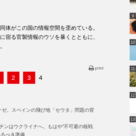
同体がこの国の情報空間を歪めている。
に宿る官製情報のウソを暴くとともに、
。
print
2
3
4
ナゼ。スペインの飛び地「セウタ」問題の背
チンはウクライナへ。もはや“不可避の核戦
めるべき準備