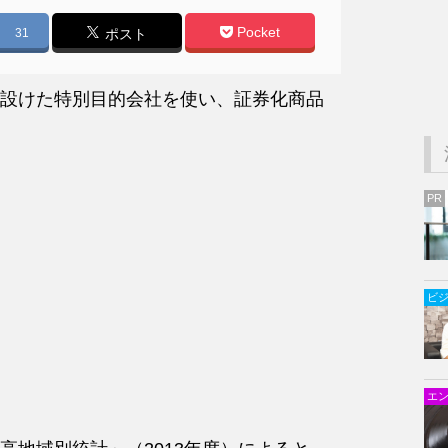
Pocket
31
ポスト
設けた特別目的会社を使い、証券化商品
PR
ビ
エ