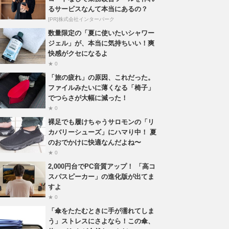
るサービスなんて本当にあるの？
[PR]株式会社インターパーク
数量限定の「夏に使いたいシャワー
ジェル」が、本当に気持ちいい！爽
快感がクセになるよ
★ 0
「旅の疲れ」の原因、これだった。
ファイルみたいに薄くなる「椅子」
でつらさが大幅に減った！
★ 0
裸足でも履けちゃうサロモンの「リ
カバリーシューズ」にハマり中！ 夏
のおでかけに快適なんだよね〜
★ 0
2,000円台でPC音質アップ！ 「高コ
スパスピーカー」の進化版が出てま
すよ
★ 0
「傘をたたむときに手が濡れてしま
う」ストレスにさよなら！この傘、