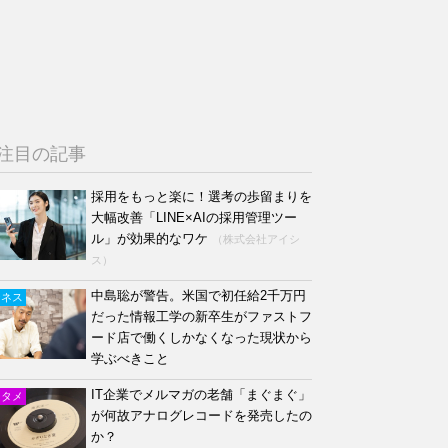
注目の記事
採用をもっと楽に！選考の歩留まりを
大幅改善「LINE×AIの採用管理ツー
ル」が効果的なワケ
（株式会社アイシ
ス）
中島聡が警告。米国で初任給2千万円
ジネス
だった情報工学の新卒生がファストフ
ード店で働くしかなくなった現状から
学ぶべきこと
IT企業でメルマガの老舗「まぐまぐ」
ンタメ
が何故アナログレコードを発売したの
か？