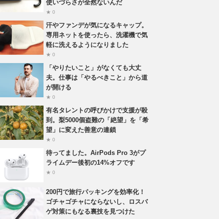
使いづらさが全然ないんだ
★ 0
汗やファンデが気になるキャップ。
専用ネットを使ったら、洗濯機で気
軽に洗えるようになりました
★ 0
「やりたいこと」がなくても大丈
夫。仕事は「やるべきこと」から道
が開ける
★ 0
有名タレントの呼びかけで支援が殺
到。梨5000個盗難の「絶望」を「希
望」に変えた善意の連鎖
★ 0
待ってました。AirPods Pro 3がプ
ライムデー後初の14%オフです
★ 0
200円で旅行パッキングを効率化！
ゴチャゴチャにならないし、ロスバ
ゲ対策にもなる裏技を見つけた