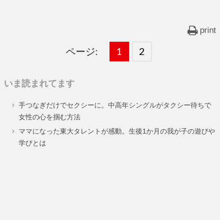
print
ページ:
固
1
固
2
,
定
定
いま読まれてます
ペ
ペ
手つなぎだけでセクシーに。中高年シングルがタクシー待ちで
ー
ー
女性の心を掴む方法
ジ
ジ
ママになった東大タレントが感動。生後1か月の我が子の遊びや
学びとは