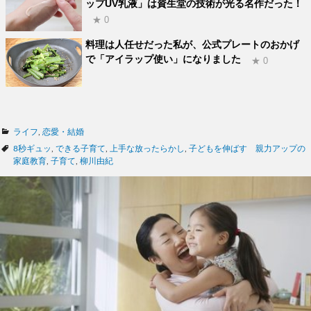
ップUV乳液」は資生堂の技術が光る名作だった！
★ 0
料理は人任せだった私が、公式プレートのおかげ
で「アイラップ使い」になりました
★ 0
カ
ライフ
,
恋愛・結婚
テ
タ
8秒ギュッ
,
できる子育て
,
上手な放ったらかし
,
子どもを伸ばす 親力アップの
ゴ
グ
家庭教育
,
子育て
,
柳川由紀
リ
ー