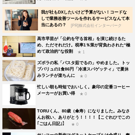
我が社もDXしたいけど予算がない！コードな
しで業務改善ツールを作れるサービスなんて本
当にあるの？
[PR]株式会社インターパーク
高市早苗が「公約を守る首相」を演じ続けるた
め、ただそれだけ。税率1％策が背負わされた“極
めて政治的”な役割
★ 1
ズボラの私「パスタ茹でるの」やめました。トッ
プバリュの1食86円「冷凍スパゲッティ」で夏休
みランチが楽ちんに
★ 0
忙しい朝も時短でおいしく。象印の定番コーヒー
メーカーがお買い得
★ 0
TORUくん、80歳（傘寿）になりました。みなさ
んお祝い、ありがとう！！！！【こぐれひでこの
｢ごはん日記｣】
★ 0