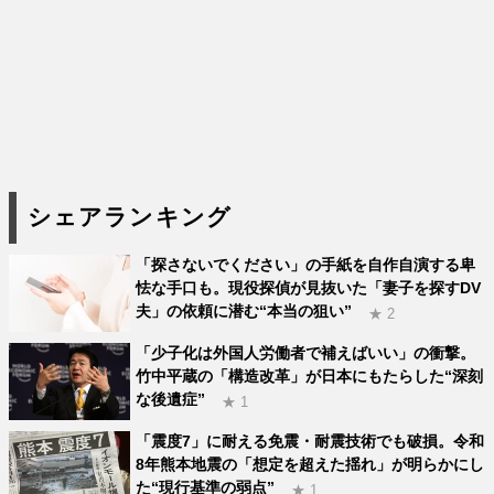
シェアランキング
「探さないでください」の手紙を自作自演する卑
怯な手口も。現役探偵が見抜いた「妻子を探すDV
夫」の依頼に潜む“本当の狙い”
★ 2
「少子化は外国人労働者で補えばいい」の衝撃。
竹中平蔵の「構造改革」が日本にもたらした“深刻
な後遺症”
★ 1
「震度7」に耐える免震・耐震技術でも破損。令和
8年熊本地震の「想定を超えた揺れ」が明らかにし
た“現行基準の弱点”
★ 1