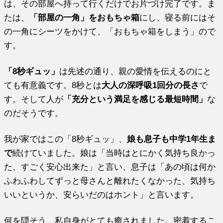
は、その部屋へ持って行くだけでお片づけ完了です。ま
たは、
「部屋の一角」をおもちゃ箱
にし、寝る前にはそ
の一角にシーツをかけて、「おもちゃ箱をしまう」ので
す。
「8秒ギュッ」
は先述の通り、親の愛情を伝えるのにと
ても有意義です。8秒とは
大人の深呼吸1回分の長さ
で
す。そして人が
「充分という満足を感じる最短時間」
な
のだそうです。
我が家ではこの「8秒ギュッ」、
娘も息子も中学1年生ま
で
続けていました。娘は「当時はとにかく気持ち良かっ
た、すごく安心出来た」と言い、息子は「あの頃は何か
ふわふわしてずっと母さんと離れたくなかった、気持ち
いいというか、安らいだのはホント」と言います。
何を隠そう、私自身がとても癒されました。密着するこ