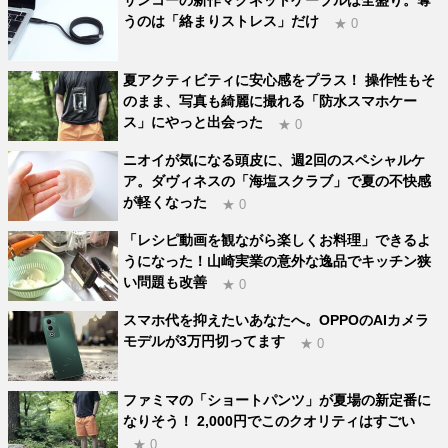
サンコーの新作マグネットケーブルは全盛り。奪
うのは「絡まりストレス」だけ
★ 0
夏アクティビティに安心感をプラス！ 操作性もそ
のまま、写真も綺麗に撮れる「防水スマホケー
ス」にやっと出会った
★ 0
ニオイが気になる頭皮に、週2回のスペシャルケ
ア。ダヴィネスの「海塩スクラブ」で夏の不快感
が軽くなった
★ 0
「レシピ動画を観ながら楽しくお料理」できるよ
うになった！山崎実業の意外な逸品でキッチン狭
い問題も改善
★ 0
スマホ代を抑えたいあなたへ。OPPOのAIカメラ
モデルが3万円切ってます
★ 0
ファミマの「ショートパンツ」が夏場の新定番に
なりそう！ 2,000円でこのクオリティはすごい
★ 0