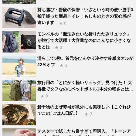
持ち運び・普段の保管・いざという時の使い勝手3
拍子揃った簡易トイレ！もしものときの安心感が
違います
★ 0
モンベルの「魔法みたいな折りたたみリュック」
が旅行で大活躍！大容量なのにこんなに小さくな
るとは
★ 0
濡らして5秒。首元をひんやり冷やす冷感タオルが
22％オフ
★ 0
旅行用の「とにかく軽いリュック」見つけた！ 大
容量でタフなのにペットボトル1本分の軽さとは…
★ 0
鯵干物のまぜ寿司が意外にも美味しい【こぐれひ
でこの｢ごはん日記｣】
★ 0
テスターで試したら良すぎて即購入。「トーンア