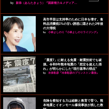
by
新恭（あらたきょう）『国家権力＆メディア…
高市早苗は支持率のために日本を壊す。食
料品消費税1%の甘い誘惑に隠された2年後
の大増税
by
小林よしのり『小林よしのりライジング』
「震度7」に耐える免震・耐震技術でも破
損。令和8年熊本地震の「想定を超えた揺
れ」が明らかにした“現行基準の弱点”
by
冷泉彰彦『冷泉彰彦のプリンストン通信』
危険を察知する力は経験と教育で育つ。熊
本地震とイオンモール爆発事故が残した教