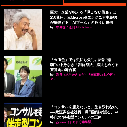
巨大IT企業が抱える「見えない借金」は
250兆円。元Microsoftエンジニア中島聡
が解説する「AIブーム」の危うい裏側
by
中島聡『週刊 Life is beaut…
「玉虫色」では虫にも失礼。維新“悲
願”の中身なき「副首都法」採決をめぐる
茶番劇の舞台裏
by
新恭（あらたきょう）『国家権力＆メディ
ア…
「コンサルを超えないと、生き残れない」
──元証券会社社長・澤田聖陽が語る、AI
時代の"伴走型コンサル"の正体
by
gyouza（まぐまぐ編集部）