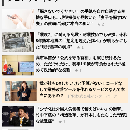
「探さないでください」の手紙を自作自演する卑
怯な手口も。現役探偵が見抜いた「妻子を探すDV
夫」の依頼に潜む“本当の狙い”
★ 2
「震度7」に耐える免震・耐震技術でも破損。令和
8年熊本地震の「想定を超えた揺れ」が明らかにし
た“現行基準の弱点”
★ 1
高市早苗が「公約を守る首相」を演じ続けるた
め、ただそれだけ。税率1％策が背負わされた“極
めて政治的”な役割
★ 1
我が社もDXしたいけど予算がない！コードな
しで業務改善ツールを作れるサービスなんて本
当にあるの？
[PR]株式会社インターパーク
「少子化は外国人労働者で補えばいい」の衝撃。
竹中平蔵の「構造改革」が日本にもたらした“深刻
な後遺症”
★ 1