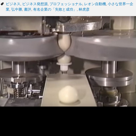
テ
タ
ビジネス
,
ビジネス発想源
,
プロフェッショナル
,
レオン自動機
,
小さな世界一企
ゴ
グ
業
,
弘中勝
,
書評
,
有名企業の「失敗と成功」
,
林虎彦
リ
ー