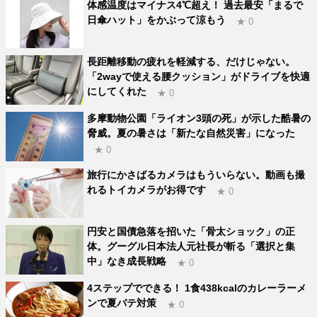
体感温度はマイナス4℃超え！ 過去最安「まるで
日傘ハット」をかぶって涼もう
★ 0
長距離移動の疲れを軽減する、だけじゃない。
「2wayで使える腰クッション」がドライブを快適
にしてくれた
★ 0
多摩動物公園「ライオン3頭の死」が示した酷暑の
脅威。夏の暑さは「新たな自然災害」になった
★ 0
旅行にかさばるカメラはもういらない。動画も撮
れるトイカメラがお得です
★ 0
円安と国債急落を招いた「骨太ショック」の正
体。グーグル日本法人元社長が斬る「選択と集
中」なき成長戦略
★ 0
4ステップでできる！ 1食438kcalのカレーラーメ
ンで夏バテ対策
★ 0