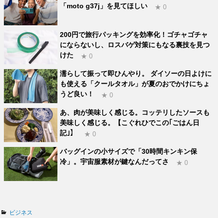
「moto g37j」を見てほしい
★ 0
200円で旅行パッキングを効率化！ゴチャゴチャ
にならないし、ロスバゲ対策にもなる裏技を見つ
けた
★ 0
濡らして振って即ひんやり。 ダイソーの日よけに
も使える「クールタオル」が夏のおでかけにちょ
うど良い！
★ 0
あ、肉が美味しく感じる。コッテリしたソースも
美味しく感じる。【こぐれひでこの｢ごはん日
記｣】
★ 0
バッグインの小サイズで「30時間キンキン保
冷」。宇宙服素材が鍵なんだってさ
★ 0
カ
ビジネス