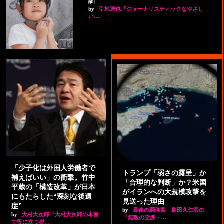
訓
by
引地達也『ジャーナリスティックなやさし
い…
「少子化は外国人労働者で
トランプ「弱さの露呈」か
補えばいい」の衝撃。竹中
「合理的な判断」か？米国
平蔵の「構造改革」が日本
がイランへの大規模攻撃を
にもたらした“深刻な後遺
見送った理由
症”
by
最後の調停官 島田久仁彦の
by
大村大次郎『大村大次郎の本音
『無敵の交渉・…
で役に立つ税…