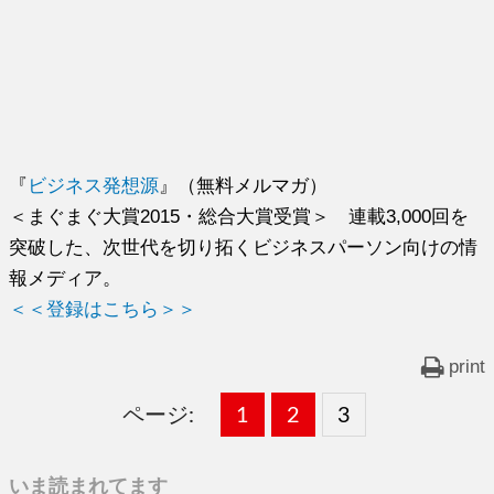
『
ビジネス発想源
』（無料メルマガ）
＜まぐまぐ大賞2015・総合大賞受賞＞ 連載3,000回を
突破した、次世代を切り拓くビジネスパーソン向けの情
報メディア。
＜＜登録はこちら＞＞
print
ページ:
固
1
固
2
,
固
3
,
定
定
定
いま読まれてます