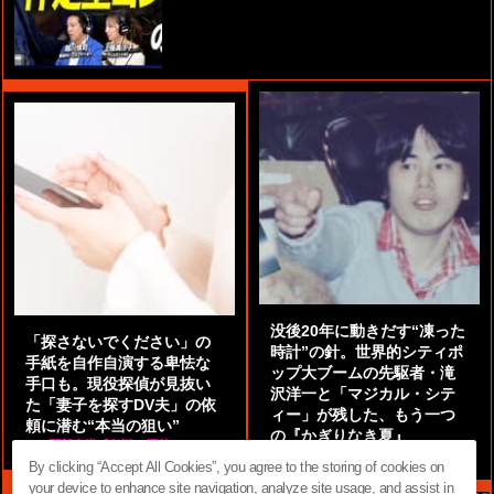
没後20年に動きだす“凍った
「探さないでください」の
時計”の針。世界的シティポ
手紙を自作自演する卑怯な
ップ大ブームの先駆者・滝
手口も。現役探偵が見抜い
沢洋一と「マジカル・シテ
た「妻子を探すDV夫」の依
ィー」が残した、もう一つ
頼に潜む“本当の狙い”
の『かぎりなき夏』
by
阿部泰尚『伝説の探偵』
by
都鳥 流星
By clicking “Accept All Cookies”, you agree to the storing of cookies on
your device to enhance site navigation, analyze site usage, and assist in