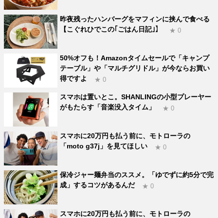
昨夜残ったハンバーグをマフィンに挟んで食べる
【こぐれひでこの｢ごはん日記｣】
★ 0
50%オフも！Amazonタイムセールで「キャンプ
テーブル」や「マルチグリドル」が今ならお買い
得ですよ
★ 0
スマホは置いとこ。SHANLINGの小型プレーヤー
がもたらす「音楽没入タイム」
★ 0
スマホに20万円も払う前に、モトローラの
「moto g37j」を見てほしい
★ 0
保冷ジャー麺弁当のススメ。「ゆでずに約5分で完
成」するコツがあるんだ
★ 0
スマホに20万円も払う前に、モトローラの