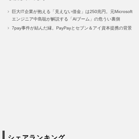
ペ
ペ
ペ
巨大IT企業が抱える「見えない借金」は250兆円。元Microsoft
ー
ー
ー
エンジニア中島聡が解説する「AIブーム」の危うい裏側
ジ
ジ
ジ
7pay事件が結んだ縁。PayPayとセブン＆アイ資本提携の背景
シェアランキング