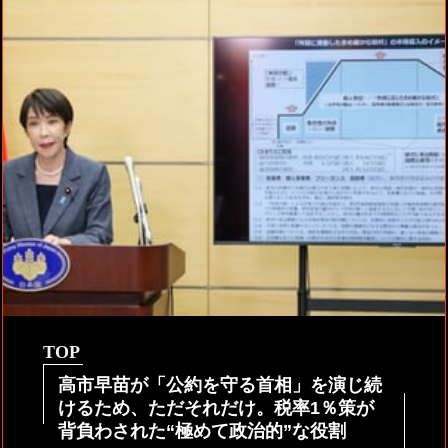
TOP
高市早苗が「公約を守る首相」を演じ続
けるため、ただそれだけ。税率1％策が
背負わされた“極めて政治的”な役割