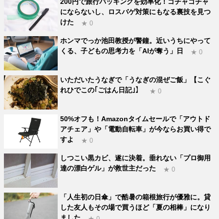
200円で旅行パッキングを効率化！ゴチャゴチャ
にならないし、ロスバゲ対策にもなる裏技を見つ
けた
★ 0
ホンマでっか池田教授が警鐘。近いうちにやって
くる、子どもの思考力を「AIが奪う」日
★ 0
いただいたうなぎで「うなぎの混ぜご飯」【こぐ
れひでこの｢ごはん日記｣】
★ 0
50%オフも！Amazonタイムセールで「アウトド
アチェア」や「電動自転車」が今ならお買い得で
すよ
★ 0
しつこい黒カビ、遂に決着。垂れない「プロ御用
達の漂白ゲル」が救世主だった
★ 0
「人生初の日傘」で酷暑の箱根旅行が優雅に。貸
した友人もその場で買うほど「夏の相棒」になり
ました
★ 0