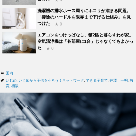
洗濯機の排水ホース周りにホコリが溜まる問題。
「掃除のハードルを限界まで下げる仕組み」を見
つけた
★ 0
エアコンをつけっぱなし、猫2匹と暮らすわが家。
空気清浄機は「各部屋に1台」じゃなくてもよかっ
た
★ 0
カ
国内
テ
タ
いじめ
,
いじめから子供を守ろう！ネットワーク
,
できる子育て
,
井澤 一明
,
教
ゴ
グ
育
,
相談
リ
ー