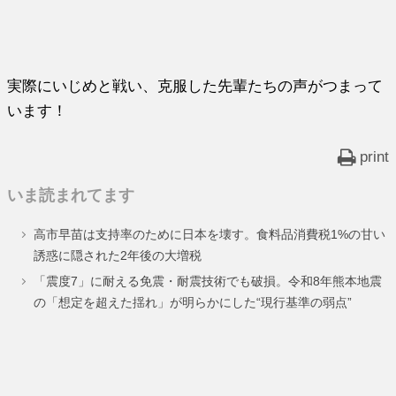
実際にいじめと戦い、克服した先輩たちの声がつまって
います！
print
いま読まれてます
高市早苗は支持率のために日本を壊す。食料品消費税1%の甘い
誘惑に隠された2年後の大増税
「震度7」に耐える免震・耐震技術でも破損。令和8年熊本地震
の「想定を超えた揺れ」が明らかにした“現行基準の弱点”