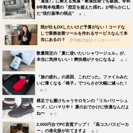
「震度7」に耐える免震・耐震技術でも破損。令和
8年熊本地震の「想定を超えた揺れ」が明らかにし
た“現行基準の弱点”
★ 1
我が社もDXしたいけど予算がない！コードな
しで業務改善ツールを作れるサービスなんて本
当にあるの？
[PR]株式会社インターパーク
数量限定の「夏に使いたいシャワージェル」が、
本当に気持ちいい！爽快感がクセになるよ
★ 0
「旅の疲れ」の原因、これだった。ファイルみた
いに薄くなる「椅子」でつらさが大幅に減った！
★ 0
裸足でも履けちゃうサロモンの「リカバリーシュ
ーズ」にハマり中！ 夏のおでかけに快適なんだよ
ね〜
★ 0
2,000円台でPC音質アップ！ 「高コスパスピーカ
ー」の進化版が出てますよ
★ 0