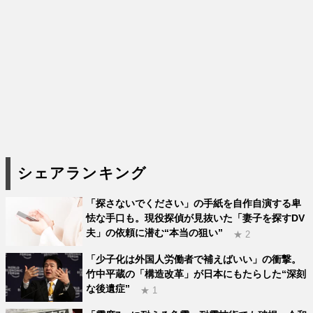
シェアランキング
「探さないでください」の手紙を自作自演する卑
怯な手口も。現役探偵が見抜いた「妻子を探すDV
夫」の依頼に潜む“本当の狙い”
★ 2
「少子化は外国人労働者で補えばいい」の衝撃。
竹中平蔵の「構造改革」が日本にもたらした“深刻
な後遺症”
★ 1