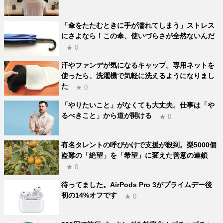
「傘をたたむときに手が濡れてしまう」ストレス
にさよなら！この傘、使いづらさが全然ないんだ
★ 0
汗やファンデが気になるキャップ。専用ネットを
使ったら、洗濯機で気軽に洗えるようになりまし
た
★ 0
「やりたいこと」がなくても大丈夫。仕事は「や
るべきこと」から道が開ける
★ 0
有名タレントの呼びかけで支援が殺到。梨5000個
盗難の「絶望」を「希望」に変えた善意の連鎖
★ 0
待ってました。AirPods Pro 3がプライムデー後
初の14%オフです
★ 0