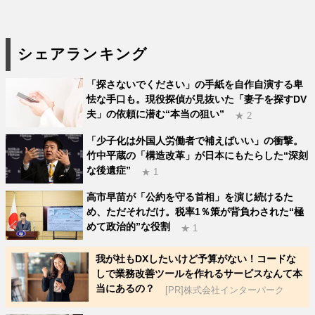
シェアランキング
「探さないでください」の手紙を自作自演する卑
怯な手口も。現役探偵が見抜いた「妻子を探すDV
夫」の依頼に潜む“本当の狙い”
★ 2
「少子化は外国人労働者で補えばいい」の衝撃。
竹中平蔵の「構造改革」が日本にもたらした“深刻
な後遺症”
★ 1
高市早苗が「公約を守る首相」を演じ続けるた
め、ただそれだけ。税率1％策が背負わされた“極
めて政治的”な役割
★ 1
我が社もDXしたいけど予算がない！コードな
しで業務改善ツールを作れるサービスなんて本
当にあるの？
[PR]株式会社インターパーク