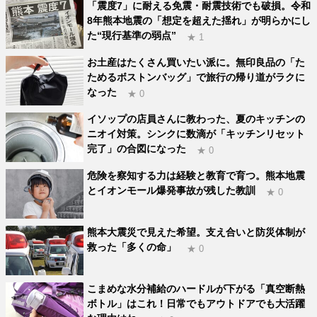
「震度7」に耐える免震・耐震技術でも破損。令和
8年熊本地震の「想定を超えた揺れ」が明らかにし
た“現行基準の弱点”
★ 1
お土産はたくさん買いたい派に。無印良品の「た
ためるボストンバッグ」で旅行の帰り道がラクに
なった
★ 0
イソップの店員さんに教わった、夏のキッチンの
ニオイ対策。シンクに数滴が「キッチンリセット
完了」の合図になった
★ 0
危険を察知する力は経験と教育で育つ。熊本地震
とイオンモール爆発事故が残した教訓
★ 0
熊本大震災で見えた希望。支え合いと防災体制が
救った「多くの命」
★ 0
こまめな水分補給のハードルが下がる「真空断熱
ボトル」はこれ！日常でもアウトドアでも大活躍