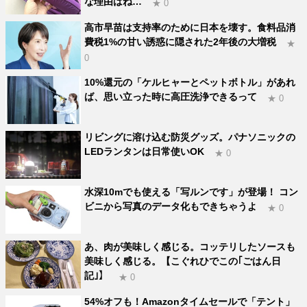
な理由はね…
★ 0
高市早苗は支持率のために日本を壊す。食料品消
費税1%の甘い誘惑に隠された2年後の大増税
★
0
10%還元の「ケルヒャーとペットボトル」があれ
ば、思い立った時に高圧洗浄できるって
★ 0
リビングに溶け込む防災グッズ。パナソニックの
LEDランタンは日常使いOK
★ 0
水深10mでも使える「写ルンです」が登場！ コン
ビニから写真のデータ化もできちゃうよ
★ 0
あ、肉が美味しく感じる。コッテリしたソースも
美味しく感じる。【こぐれひでこの｢ごはん日
記｣】
★ 0
54%オフも！Amazonタイムセールで「テント」