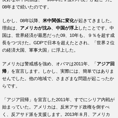
08年まで続いたのです。
しかし、08年以降、
米中関係に変化
が起きてきました。
理由は、
アメリカが沈み
、
中国が浮上
したことです。中
国は、世界経済が最悪だった09、10年も、９％を超す成
長をつづけた。GDPで日本を超えたとされ、「世界２位
の経済大国、軍事大国」に浮上した。
アメリカは警戒感を強め、オバマは2011年、「
アジア回
帰
」を宣言します。しかし、実際には、簡単ではありま
せんでした。他の地域で、さまざまな問題が起こったか
らです。
「アジア回帰」を宣言した2011年、すでにシリア内戦が
始まっていた。アメリカは、反米アサド政権を倒すべ
く、反アサド派を支援します。2013年８月、アメリカ