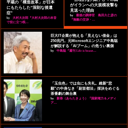
平蔵の「構造改革」が日本
がイランへの大規模攻撃を
にもたらした“深刻な後遺
見送った理由
症”
by
最後の調停官 島田久仁彦の
by
大村大次郎『大村大次郎の本音
『無敵の交渉・…
で役に立つ税…
巨大IT企業が抱える「見えない借金」は
250兆円。元Microsoftエンジニア中島聡
が解説する「AIブーム」の危うい裏側
by
中島聡『週刊 Life is beaut…
「玉虫色」では虫にも失礼。維新“悲
願”の中身なき「副首都法」採決をめぐる
茶番劇の舞台裏
by
新恭（あらたきょう）『国家権力＆メディ
ア…