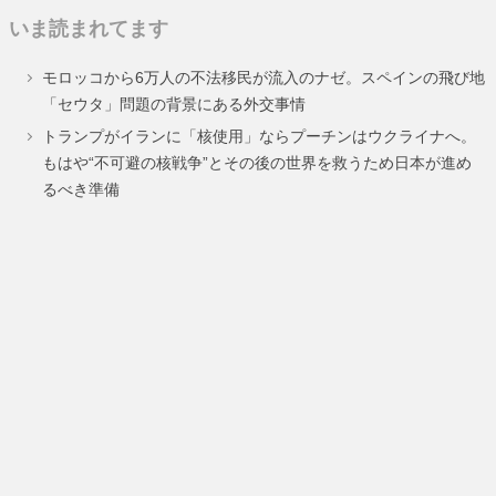
定
定
定
定
いま読まれてます
ペ
ペ
ペ
ペ
モロッコから6万人の不法移民が流入のナゼ。スペインの飛び地
ー
ー
ー
ー
「セウタ」問題の背景にある外交事情
ジ
ジ
ジ
ジ
トランプがイランに「核使用」ならプーチンはウクライナへ。
もはや“不可避の核戦争”とその後の世界を救うため日本が進め
るべき準備