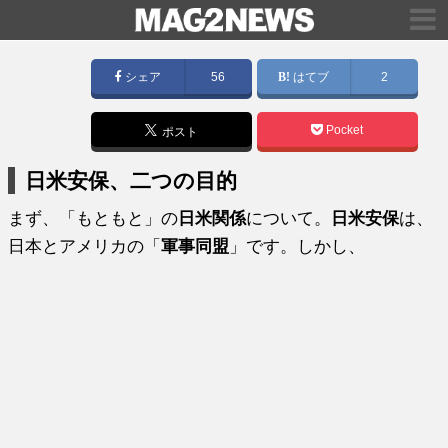
シェア
56
はてブ
2
Pocket
ポスト
日米安保、二つの目的
まず、「もともと」の
日米関係
について。
日米安保
は、
日本とアメリカの「
軍事同盟
」です。しかし、