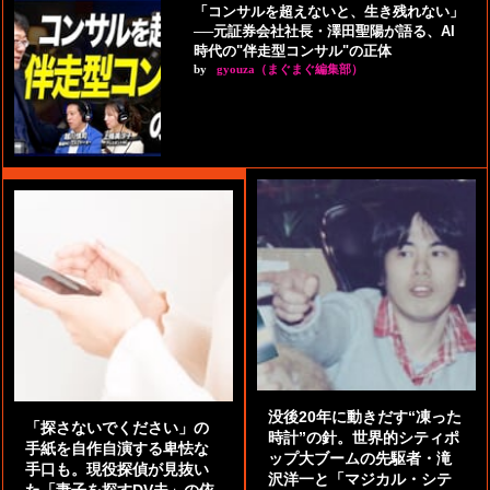
「コンサルを超えないと、生き残れない」
──元証券会社社長・澤田聖陽が語る、AI
時代の"伴走型コンサル"の正体
by
gyouza（まぐまぐ編集部）
没後20年に動きだす“凍った
「探さないでください」の
時計”の針。世界的シティポ
手紙を自作自演する卑怯な
ップ大ブームの先駆者・滝
手口も。現役探偵が見抜い
沢洋一と「マジカル・シテ
た「妻子を探すDV夫」の依