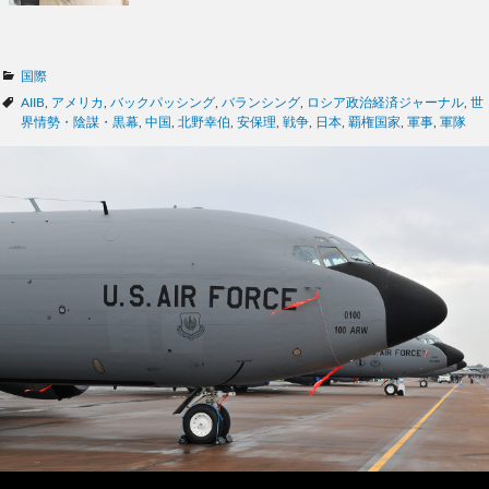
カ
国際
テ
タ
AIIB
,
アメリカ
,
バックパッシング
,
バランシング
,
ロシア政治経済ジャーナル
,
世
ゴ
グ
界情勢・陰謀・黒幕
,
中国
,
北野幸伯
,
安保理
,
戦争
,
日本
,
覇権国家
,
軍事
,
軍隊
リ
ー