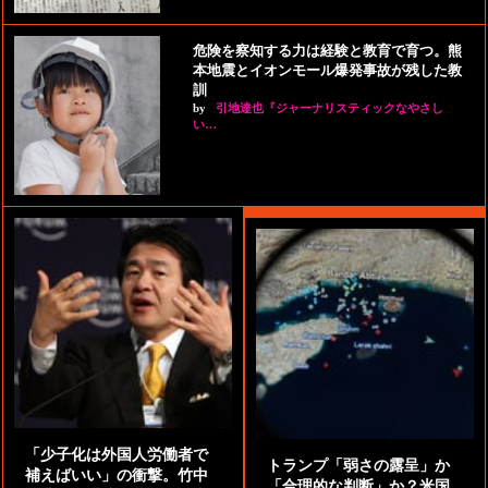
危険を察知する力は経験と教育で育つ。熊
本地震とイオンモール爆発事故が残した教
訓
by
引地達也『ジャーナリスティックなやさし
い…
「少子化は外国人労働者で
トランプ「弱さの露呈」か
補えばいい」の衝撃。竹中
「合理的な判断」か？米国