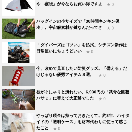
や「寝袋」が今ならお買い得ですよ
★ 0
バッグインの小サイズで「30時間キンキン保
冷」。宇宙服素材が鍵なんだってさ
★ 0
「ダイバーズはゴツい」を払拭。シチズン新作は
日常使いにちょうどいい
★ 0
今、改めて見直したい防災グッズ。「備える」だ
けじゃない優秀アイテム３選。
★ 0
枝がぐにゃりと潰れない。6,930円の「武骨な園芸
ハサミ」に替えて大正解でした
★ 0
やっぱり現金は持っておきたくて。約3年、ハイタ
イドの「透明ケース」を財布代わりに使って感じ
たこと
★ 0