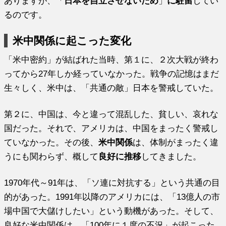
ありますが、「
日本を自立させないため
」
に駐留
してい
るのです。
米中関係に起こった変化
「米中密約」が結ばれた当時、第１に、２次大戦が終わ
ってから27年しか経っていなかった。戦争の記憶はまだ
生々しく、米中は、「共通の敵」日本を警戒していた。
第２に、中国は、今と違って混乱した、貧しい、哀れな
国だった。それで、アメリカは、中国をまったく警戒し
ていなかった。その後、
米中関係
は、体制がまったく違
うにも関わらず、概して
良好に推移
してきました。
1970年代～91年は、「ソ連に対抗する」という共通の目
的があった。1991年以降のアメリカには、「13億人の市
場中国で大儲けしたい」という動機があった。そして、
良好な米中関係は、「100年に１度の不況」が起こった