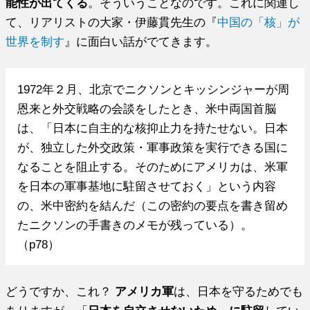
能性が出てくる
。そういうことなのです。これに関連し
て、リアリストの大家・伊藤貫先生の『
中国の「核」が
世界を制す
』に面白い話がでてきます。
1972年２月、北京でニクソンとキッシンジャーが周
恩来と外交戦略の会談をしたとき、米中両国首脳
は、「日本に自主的な核抑止力を持たせない。日本
が、独立した外交政策・軍事政策を実行できる国に
なることを阻止する。そのためにアメリカは、米軍
を日本の軍事基地に駐留させておく」という内容
の、米中密約を結んだ（この密約の要点を書き留め
たニクソンの手書きのメモが残っている）。
（p78）
どうですか、これ？
アメリカ軍
は、日本を守るためでも