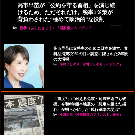
高市早苗が「公約を守る首相」を演じ続
けるため、ただそれだけ。税率1％策が
背負わされた“極めて政治的”な役割
by
新恭（あらたきょう）『国家権力＆メディア…
高市早苗は支持率のために日本を壊す。食
料品消費税1%の甘い誘惑に隠された2年後
の大増税
by
小林よしのり『小林よしのりライジング』
「震度7」に耐える免震・耐震技術でも破
損。令和8年熊本地震の「想定を超えた揺
れ」が明らかにした“現行基準の弱点”
by
冷泉彰彦『冷泉彰彦のプリンストン通信』