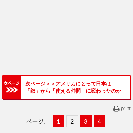
次ページ＞＞アメリカにとって日本は
「敵」から「使える仲間」に変わったのか
print
ページ:
固
1
固
2
,
固
3
,
固
4
,