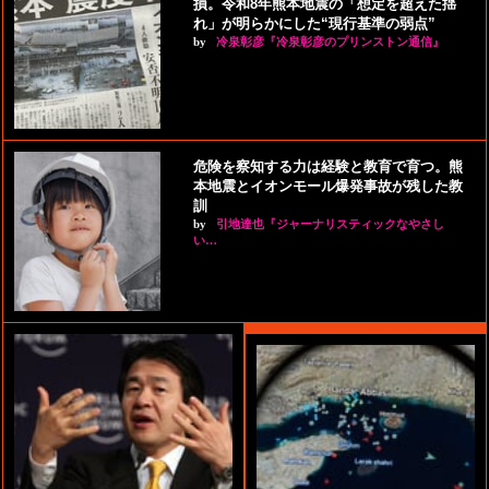
損。令和8年熊本地震の「想定を超えた揺
れ」が明らかにした“現行基準の弱点”
by
冷泉彰彦『冷泉彰彦のプリンストン通信』
危険を察知する力は経験と教育で育つ。熊
本地震とイオンモール爆発事故が残した教
訓
by
引地達也『ジャーナリスティックなやさし
い…