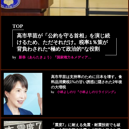
TOP
高市早苗が「公約を守る首相」を演じ続
けるため、ただそれだけ。税率1％策が
背負わされた“極めて政治的”な役割
by
新恭（あらたきょう）『国家権力＆メディア…
高市早苗は支持率のために日本を壊す。食
料品消費税1%の甘い誘惑に隠された2年後
の大増税
by
小林よしのり『小林よしのりライジング』
「震度7」に耐える免震・耐震技術でも破