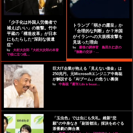
「少子化は外国人労働者で
トランプ「弱さの露呈」か
補えばいい」の衝撃。竹中
「合理的な判断」か？米国
平蔵の「構造改革」が日本
がイランへの大規模攻撃を
にもたらした“深刻な後遺
見送った理由
症”
by
最後の調停官 島田久仁彦の
by
大村大次郎『大村大次郎の本音
『無敵の交渉・…
で役に立つ税…
巨大IT企業が抱える「見えない借金」は
250兆円。元Microsoftエンジニア中島聡
が解説する「AIブーム」の危うい裏側
by
中島聡『週刊 Life is beaut…
「玉虫色」では虫にも失礼。維新“悲
願”の中身なき「副首都法」採決をめぐる
茶番劇の舞台裏