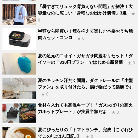
「暑すぎてリュック背負えない問題」が解決！大
容量なのに涼しい「身軽なお出かけ装備」3選
★
0
半額なら即買い！煙を抑えて楽しむ本格おうち焼
肉カセットコンロ
★ 0
夏の足元のニオイ・ガサガサ問題をリセット！ダ
イソーの「330円ブラシ」ではじめる新習慣
★ 0
夏のキッチン汗だく問題。ダクトレールに「小型
ファン」を取り付けたら、揚げ物だって楽勝です
★ 0
食材を入れても高温キープ！「ガス火ばりの高火
力ホットプレート」が実質半額だよ
★ 0
夏にぴったりの「トマトランチ」完成【こぐれひ
でこの｢ごはん日記｣】
★ 0