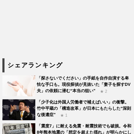
シェアランキング
「探さないでください」の手紙を自作自演する卑
怯な手口も。現役探偵が見抜いた「妻子を探すDV
夫」の依頼に潜む“本当の狙い”
★ 2
「少子化は外国人労働者で補えばいい」の衝撃。
竹中平蔵の「構造改革」が日本にもたらした“深刻
な後遺症”
★ 1
「震度7」に耐える免震・耐震技術でも破損。令和
8年熊本地震の「想定を超えた揺れ」が明らかにし