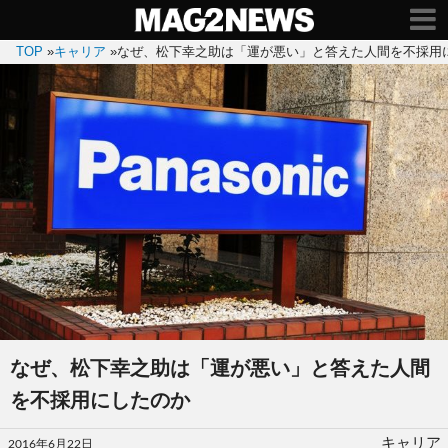
TOP
»
キャリア
»
なぜ、松下幸之助は「運が悪い」と答えた人間を不採用
なぜ、松下幸之助は「運が悪い」と答えた人間
を不採用にしたのか
投
キャリア
2016年6月22日