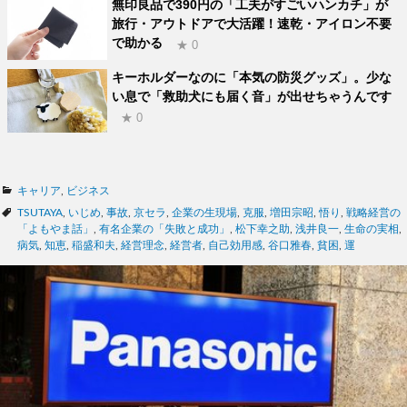
無印良品で390円の「工夫がすごいハンカチ」が
旅行・アウトドアで大活躍！速乾・アイロン不要
で助かる
★ 0
キーホルダーなのに「本気の防災グッズ」。少な
い息で「救助犬にも届く音」が出せちゃうんです
★ 0
カ
キャリア
,
ビジネス
テ
タ
TSUTAYA
,
いじめ
,
事故
,
京セラ
,
企業の生現場
,
克服
,
増田宗昭
,
悟り
,
戦略経営の
ゴ
グ
「よもやま話」
,
有名企業の「失敗と成功」
,
松下幸之助
,
浅井良一
,
生命の実相
,
リ
病気
,
知恵
,
稲盛和夫
,
経営理念
,
経営者
,
自己効用感
,
谷口雅春
,
貧困
,
運
ー