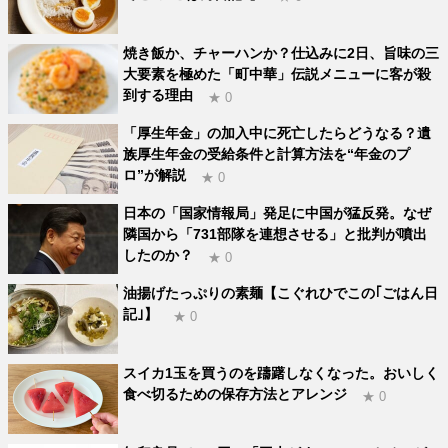
焼き飯か、チャーハンか？仕込みに2日、旨味の三
大要素を極めた「町中華」伝説メニューに客が殺
到する理由
★ 0
「厚生年金」の加入中に死亡したらどうなる？遺
族厚生年金の受給条件と計算方法を“年金のプ
ロ”が解説
★ 0
日本の「国家情報局」発足に中国が猛反発。なぜ
隣国から「731部隊を連想させる」と批判が噴出
したのか？
★ 0
油揚げたっぷりの素麺【こぐれひでこの｢ごはん日
記｣】
★ 0
スイカ1玉を買うのを躊躇しなくなった。おいしく
食べ切るための保存方法とアレンジ
★ 0