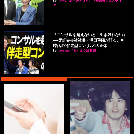
by
新恭（あらたきょう）『国家権力＆メディ
ア…
「コンサルを超えないと、生き残れない」
──元証券会社社長・澤田聖陽が語る、AI
時代の"伴走型コンサル"の正体
by
gyouza（まぐまぐ編集部）