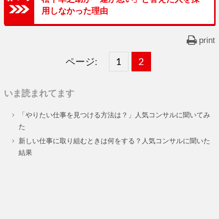
用しなかった理由
print
ページ:
固
1
固
2
,
定
定
いま読まれてます
ペ
ペ
「やりたい仕事を見つける方法は？」人気コンサルに聞いてみ
ー
ー
た
ジ
ジ
新しい仕事に取り組むときは何をする？人気コンサルに聞いた
結果