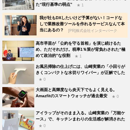
た“現行基準の弱点”
★ 1
我が社もDXしたいけど予算がない！コードな
しで業務改善ツールを作れるサービスなんて本
当にあるの？
[PR]株式会社インターパーク
高市早苗が「公約を守る首相」を演じ続けるた
め、ただそれだけ。税率1％策が背負わされた“極
めて政治的”な役割
★ 1
お風呂掃除の仕上げには、山崎実業の「小回りが
きくコンパクトな水切りワイパー」が正解でした
★ 0
大画面と高輝度なら炎天下でもよく見える。
Amazfitのスマートウォッチが過去最安
★ 0
アイラップがそのまま入る。山崎実業の「万能ケ
ース」で、キッチンまわりの生活感が解消された
★ 0