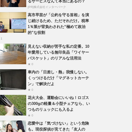
るサービスなんて本当にあるの？
[PR]株式会社インターパーク
高市早苗が「公約を守る首相」を演
じ続けるため、ただそれだけ。税率
1％策が背負わされた“極めて政治
的”な役割
 1
見えない収納が苦手な私の定番。10
年愛用している無印良品「ワイヤー
バスケット」のリアルな活用法
★ 0
車内の「日差し・熱」我慢しない。
くっつけるだけ「マグネットカーテ
ン」で解決だよ
★ 0
花火大会、運動会にいいね！ロゴス
の300gの軽量＆小型チェアなら、い
つものリュックにも入るよ
★ 0
恋愛中は「気づけない」という危険
も。現役探偵が見てきた「友人の