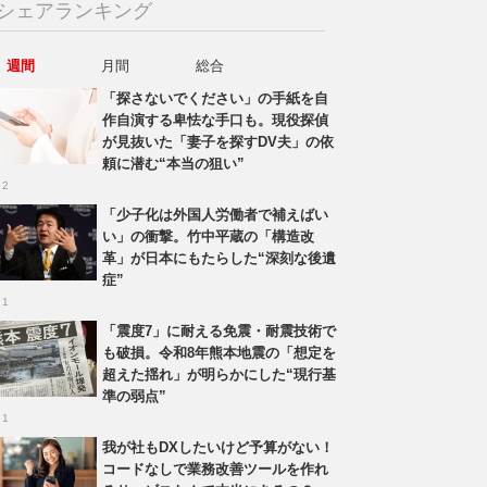
シェアランキング
週間
月間
総合
「探さないでください」の手紙を自
作自演する卑怯な手口も。現役探偵
が見抜いた「妻子を探すDV夫」の依
頼に潜む“本当の狙い”
 2
「少子化は外国人労働者で補えばい
い」の衝撃。竹中平蔵の「構造改
革」が日本にもたらした“深刻な後遺
症”
 1
「震度7」に耐える免震・耐震技術で
も破損。令和8年熊本地震の「想定を
超えた揺れ」が明らかにした“現行基
準の弱点”
 1
我が社もDXしたいけど予算がない！
コードなしで業務改善ツールを作れ