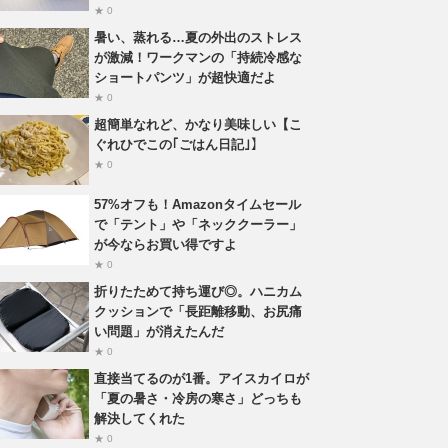
★ 0
暑い、蒸れる…夏の外出のストレス
が激減！ワークマンの「持続冷感な
ショートパンツ」が超快適だよ
★ 0
超簡単なれど、かなり美味しい【こ
ぐれひでこの｢ごはん日記｣】
★ 0
57%オフも！Amazonタイムセール
で「テント」や「ネッククーラー」
が今ならお買い得ですよ
★ 0
折りたためて持ち運び◎。ハニカム
クッションで「長距離移動、お尻痛
い問題」が消えたんだ
★ 0
直接当てるのが1番。アイスカイロが
「夏の暑さ・冷房の寒さ」どっちも
解決してくれた
★ 0