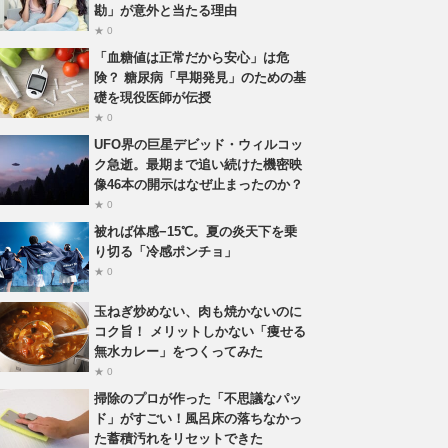
勘」が意外と当たる理由
★ 0
「血糖値は正常だから安心」は危
険？ 糖尿病「早期発見」のための基
礎を現役医師が伝授
★ 0
UFO界の巨星デビッド・ウィルコッ
ク急逝。最期まで追い続けた機密映
像46本の開示はなぜ止まったのか？
★ 0
被れば体感−15℃。夏の炎天下を乗
り切る「冷感ポンチョ」
★ 0
玉ねぎ炒めない、肉も焼かないのに
コク旨！ メリットしかない「痩せる
無水カレー」をつくってみた
★ 0
掃除のプロが作った「不思議なパッ
ド」がすごい！風呂床の落ちなかっ
た蓄積汚れをリセットできた