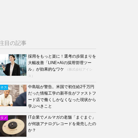
注目の記事
採用をもっと楽に！選考の歩留まりを
大幅改善「LINE×AIの採用管理ツー
ル」が効果的なワケ
（株式会社アイシ
ス）
中島聡が警告。米国で初任給2千万円
ジネス
だった情報工学の新卒生がファストフ
ード店で働くしかなくなった現状から
学ぶべきこと
IT企業でメルマガの老舗「まぐまぐ」
ンタメ
が何故アナログレコードを発売したの
か？