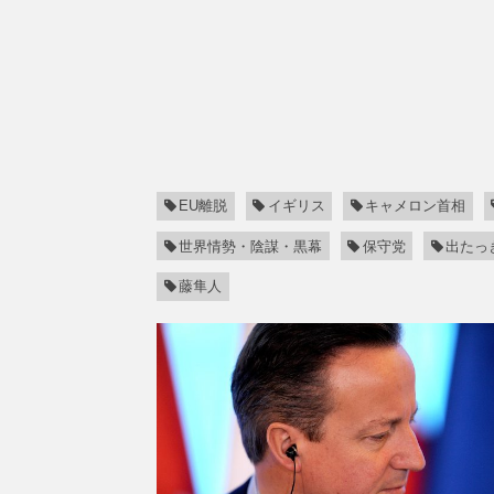
EU離脱
イギリス
キャメロン首相
世界情勢・陰謀・黒幕
保守党
出たっ
藤隼人