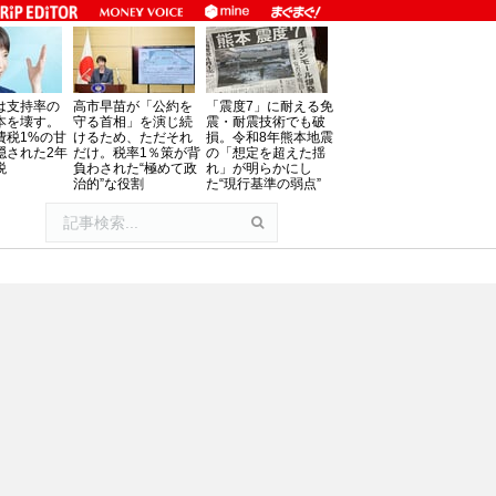
は支持率の
高市早苗が「公約を
「震度7」に耐える免
本を壊す。
守る首相」を演じ続
震・耐震技術でも破
費税1%の甘
けるため、ただそれ
損。令和8年熊本地震
隠された2年
だけ。税率1％策が背
の「想定を超えた揺
税
負わされた“極めて政
れ」が明らかにし
治的”な役割
た“現行基準の弱点”