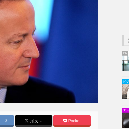
PR
ビ
エ
Pocket
3
ポスト