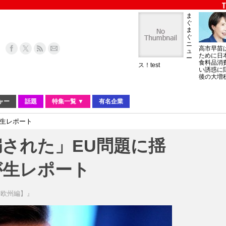
ま
ぐ
ま
ぐ
ニ
高市早苗
ュ
ために日
ー
食料品消
ス！test
い誘惑に
後の大増
ャー
話題
特集一覧 ▼
有名企業
が生レポート
された」EU問題に揺
が生レポート
【欧州編】』