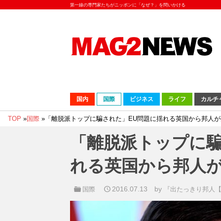
第一線の専門家たちがニッポンに「なぜ？」を問いかける
国内
国際
ビジネス
ライフ
カルチ
TOP
»
国際
»
「離脱派トップに騙された」EU問題に揺れる英国から邦人
「離脱派トップに騙
れる英国から邦人
2016.07.13
by
国際
『出たっきり邦人