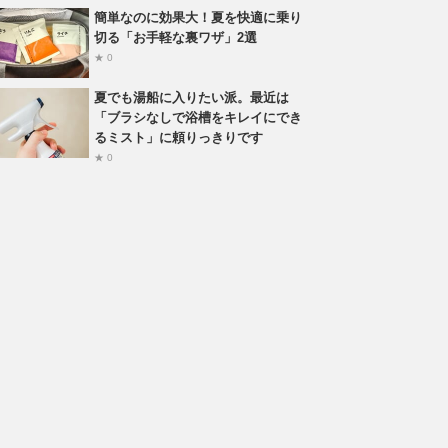
簡単なのに効果大！夏を快適に乗り
切る「お手軽な裏ワザ」2選
★ 0
夏でも湯船に入りたい派。最近は
「ブラシなしで浴槽をキレイにでき
るミスト」に頼りっきりです
★ 0