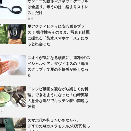
サンコーの新作マグネットケーブル
は全盛り。奪うのは「絡まりストレ
ス」だけ
★ 0
夏アクティビティに安心感をプラ
ス！ 操作性もそのまま、写真も綺麗
に撮れる「防水スマホケース」にや
っと出会った
 0
ニオイが気になる頭皮に、週2回のス
ペシャルケア。ダヴィネスの「海塩
スクラブ」で夏の不快感が軽くなっ
た
 0
「レシピ動画を観ながら楽しくお料
理」できるようになった！山崎実業
の意外な逸品でキッチン狭い問題も
改善
 0
スマホ代を抑えたいあなたへ。
OPPOのAIカメラモデルが3万円切っ