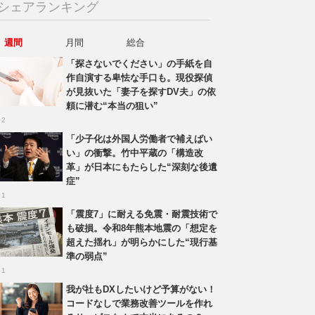
シェアランキング
週間
月間
総合
「探さないでください」の手紙を自
作自演する卑怯な手口も。現役探偵
が見抜いた「妻子を探すDV夫」の依
頼に潜む“本当の狙い”
 2
「少子化は外国人労働者で補えばい
い」の衝撃。竹中平蔵の「構造改
革」が日本にもたらした“深刻な後遺
症”
 1
「震度7」に耐える免震・耐震技術で
も破損。令和8年熊本地震の「想定を
超えた揺れ」が明らかにした“現行基
準の弱点”
 1
我が社もDXしたいけど予算がない！
コードなしで業務改善ツールを作れ