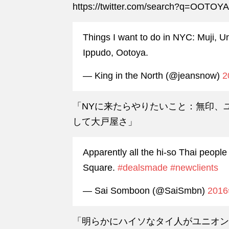
https://twitter.com/search?q=OOTO
Things I want to do in NYC: Muji, U
Ippudo, Ootoya.
— King in the North (@jeansnow)
2
「NYに来たらやりたいこと：無印、
して大戸屋さ」
Apparently all the hi-so Thai peopl
Square.
#dealsmade
#newclients
— Sai Somboon (@SaiSmbn)
201
「明らかにハイソなタイ人がユニオン