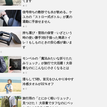
てます
★ 0
信号待ちの数秒でも水が飲める。ケ
ユカの「ストロー式ボトル」が夏の
通勤に手放せません
★ 0
持ち運び・普段の保管・いざという
時の使い勝手3拍子揃った簡易トイ
レ！もしものときの安心感が違いま
す
 0
モンベルの「魔法みたいな折りたた
みリュック」が旅行で大活躍！大容
量なのにこんなに小さくなるとは
★ 0
濡らして5秒。首元をひんやり冷やす
冷感タオルが22％オフ
★ 0
旅行用の「とにかく軽いリュック」
見つけた！ 大容量でタフなのにペッ