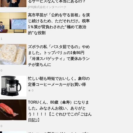
るサービスなんて本当にあるの？
[PR]株式会社インターパーク
高市早苗が「公約を守る首相」を演
じ続けるため、ただそれだけ。税率
1％策が背負わされた“極めて政治
的”な役割
 1
ズボラの私「パスタ茹でるの」やめ
ました。トップバリュの1食86円
「冷凍スパゲッティ」で夏休みラン
チが楽ちんに
 0
忙しい朝も時短でおいしく。象印の
定番コーヒーメーカーがお買い得
★ 0
TORUくん、80歳（傘寿）になりま
した。みなさんお祝い、ありがと
う！！！！【こぐれひでこの｢ごはん
日記｣】
 0