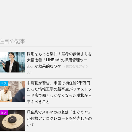
注目の記事
採用をもっと楽に！選考の歩留まりを
大幅改善「LINE×AIの採用管理ツー
ル」が効果的なワケ
（株式会社アイシ
ス）
中島聡が警告。米国で初任給2千万円
ジネス
だった情報工学の新卒生がファストフ
ード店で働くしかなくなった現状から
学ぶべきこと
IT企業でメルマガの老舗「まぐまぐ」
ンタメ
が何故アナログレコードを発売したの
か？