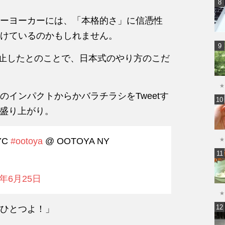
ーヨーカーには、「本格的さ」に信憑性
けているのかもしれません。
廃止したとのことで、日本式のやり方のこだ
★
のインパクトからかバラチラシをTweetす
大盛り上がり。
NYC
#ootoya
@ OOTOYA NY
★
6年6月25日
★
ひとつよ！」