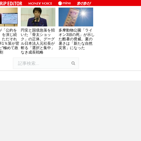
が「公約を
円安と国債急落を招
多摩動物公園「ライ
」を演じ続
いた「骨太ショッ
オン3頭の死」が示し
、ただそれ
ク」の正体。グーグ
た酷暑の脅威。夏の
率1％策が背
ル日本法人元社長が
暑さは「新たな自然
た“極めて政
斬る「選択と集中」
災害」になった
割
なき成長戦略