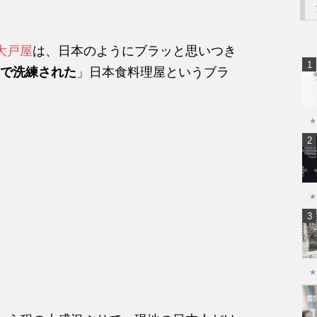
大戸屋
は、日本のようにブラッと思いつき
で洗練された
」日本食料理屋というブラ
★
★
★