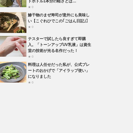
トボトル1本分の軽さとは…
★ 0
鯵干物のまぜ寿司が意外にも美味し
い【こぐれひでこの｢ごはん日記｣】
★ 0
テスターで試したら良すぎて即購
入。「トーンアップUV乳液」は資生
堂の技術が光る名作だった！
★ 0
料理は人任せだった私が、公式プレ
ートのおかげで「アイラップ使い」
になりました
★ 0