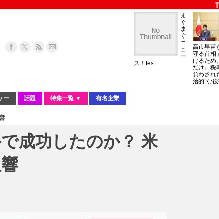
ま
ぐ
ま
ぐ
ニ
高市早苗
ュ
守る首相
ー
けるため
ス！test
だけ。税
負わされ
治的”な役
ャー
話題
特集一覧 ▼
有名企業
響
で成功したのか？ 米
反響