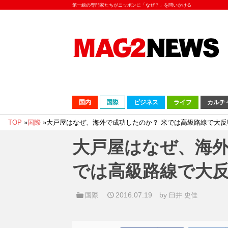
第一線の専門家たちがニッポンに「なぜ？」を問いかける
国内
国際
ビジネス
ライフ
カルチ
TOP
»
国際
»
大戸屋はなぜ、海外で成功したのか？ 米では高級路線で大反
大戸屋はなぜ、海外
では高級路線で大
2016.07.19
by
国際
臼井 史佳