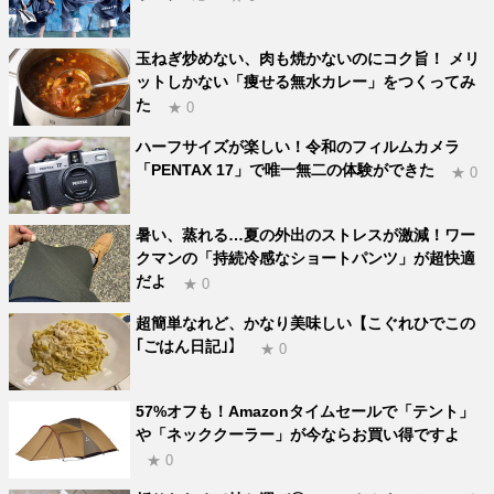
玉ねぎ炒めない、肉も焼かないのにコク旨！ メリ
ットしかない「痩せる無水カレー」をつくってみ
た
★ 0
ハーフサイズが楽しい！令和のフィルムカメラ
「PENTAX 17」で唯一無二の体験ができた
★ 0
暑い、蒸れる…夏の外出のストレスが激減！ワー
クマンの「持続冷感なショートパンツ」が超快適
だよ
★ 0
超簡単なれど、かなり美味しい【こぐれひでこの
｢ごはん日記｣】
★ 0
57%オフも！Amazonタイムセールで「テント」
や「ネッククーラー」が今ならお買い得ですよ
★ 0