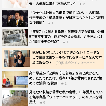
夫」の依頼に潜む“本当の狙い”
★ 2
「少子化は外国人労働者で補えばいい」の衝撃。
竹中平蔵の「構造改革」が日本にもたらした“深刻
な後遺症”
★ 1
「震度7」に耐える免震・耐震技術でも破損。令和
8年熊本地震の「想定を超えた揺れ」が明らかにし
た“現行基準の弱点”
★ 1
我が社もDXしたいけど予算がない！コードな
しで業務改善ツールを作れるサービスなんて本
当にあるの？
[PR]株式会社インターパーク
高市早苗が「公約を守る首相」を演じ続けるた
め、ただそれだけ。税率1％策が背負わされた“極
めて政治的”な役割
★ 1
見えない収納が苦手な私の定番。10年愛用してい
る無印良品「ワイヤーバスケット」のリアルな活
用法
★ 0