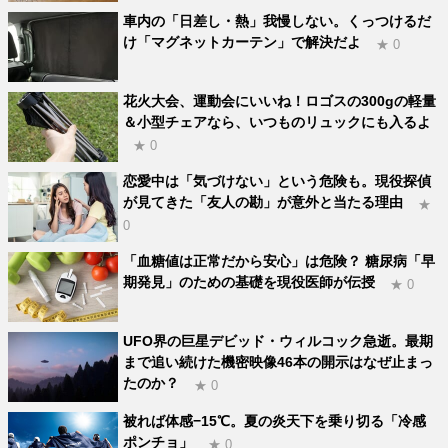
車内の「日差し・熱」我慢しない。くっつけるだ
け「マグネットカーテン」で解決だよ
★ 0
花火大会、運動会にいいね！ロゴスの300gの軽量
＆小型チェアなら、いつものリュックにも入るよ
★ 0
恋愛中は「気づけない」という危険も。現役探偵
が見てきた「友人の勘」が意外と当たる理由
★
0
「血糖値は正常だから安心」は危険？ 糖尿病「早
期発見」のための基礎を現役医師が伝授
★ 0
UFO界の巨星デビッド・ウィルコック急逝。最期
まで追い続けた機密映像46本の開示はなぜ止まっ
たのか？
★ 0
被れば体感−15℃。夏の炎天下を乗り切る「冷感
ポンチョ」
★ 0