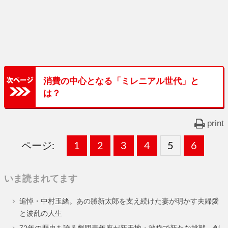
消費の中心となる「ミレニアル世代」と
は？
print
ページ:
固
1
固
2
,
固
3
,
固
4
,
固
5
,
固
6
,
定
定
定
定
定
定
いま読まれてます
ペ
ペ
ペ
ペ
ペ
ペ
追悼・中村玉緒。あの勝新太郎を支え続けた妻が明かす夫婦愛
ー
ー
ー
ー
ー
ー
と波乱の人生
ジ
ジ
ジ
ジ
ジ
ジ