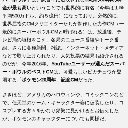
金が最も高い
ということでも世界的に有名（今年は１枠
平均500万ドル、約５億円）になっており、必然的に、
世界屈指のCMクリエイターたちが制作した力作CM（一
般的にスーパーボウルCMと呼ばれる）は、放送後、テ
レビ局の垣根をこえ、各局のニュース番組やトーク番
組、さらに各種新聞、雑誌、インターネット・メディア
などで取り上げられたり、人気投票の結果も紹介される
のだが、今年2016年、
YouTubeユーザーが選んだスーパ
ー・ボウルのベストCM
は、可愛らしいピカチュウが登
場する「
ポケモン20周年
」
記念CM
だった。
さきほど、アメリカのハロウィンや、コミックコンなど
で、任天堂のゲーム・キャラクター姿に仮装したり、コ
スプレする方々をかなり頻繁に見かけるとお伝えした
が、ポケモンのキャラクターについても同様だ。