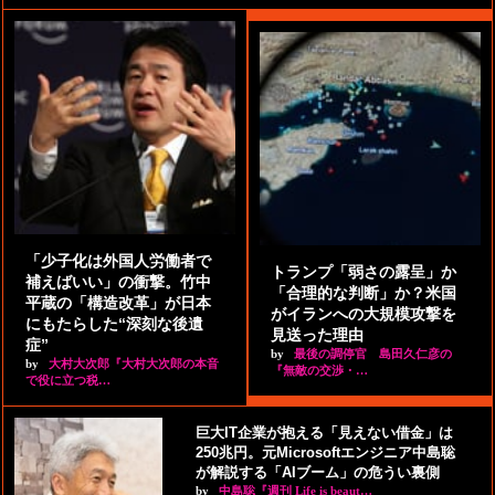
「少子化は外国人労働者で
トランプ「弱さの露呈」か
補えばいい」の衝撃。竹中
「合理的な判断」か？米国
平蔵の「構造改革」が日本
がイランへの大規模攻撃を
にもたらした“深刻な後遺
見送った理由
症”
by
最後の調停官 島田久仁彦の
by
大村大次郎『大村大次郎の本音
『無敵の交渉・…
で役に立つ税…
巨大IT企業が抱える「見えない借金」は
250兆円。元Microsoftエンジニア中島聡
が解説する「AIブーム」の危うい裏側
by
中島聡『週刊 Life is beaut…