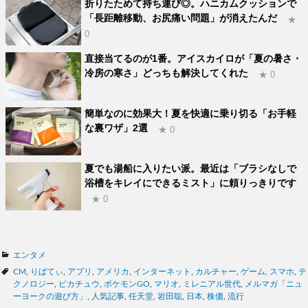
折りたためて持ち運び◎。ハニカムクッションで
「長距離移動、お尻痛い問題」が消えたんだ
★
0
直接当てるのが1番。アイスカイロが「夏の暑さ・
冷房の寒さ」どっちも解決してくれた
★ 0
簡単なのに効果大！夏を快適に乗り切る「お手軽
な裏ワザ」2選
★ 0
夏でも湯船に入りたい派。最近は「ブラシなしで
浴槽をキレイにできるミスト」に頼りっきりです
★ 0
カ
エンタメ
テ
タ
CM
,
りばてぃ
,
アプリ
,
アメリカ
,
インターネット
,
カルチャー
,
ゲーム
,
スマホ
,
テ
ゴ
グ
クノロジー
,
ピカチュウ
,
ポケモンGO
,
マリオ
,
ミレニアル世代
,
メルマガ「ニュ
リ
ーヨークの遊び方」
,
人気記事
,
任天堂
,
岩田聡
,
日本
,
株価
,
流行
ー