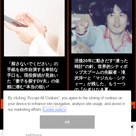
没後20年に動きだす“凍った
「探さないでください」の
時計”の針。世界的シティポ
手紙を自作自演する卑怯な
ップ大ブームの先駆者・滝
手口も。現役探偵が見抜い
沢洋一と「マジカル・シテ
た「妻子を探すDV夫」の依
ィー」が残した、もう一つ
頼に潜む“本当の狙い”
の『かぎりなき夏』
by
阿部泰尚『伝説の探偵』
by
都鳥 流星
By clicking “Accept All Cookies”, you agree to the storing of cookies on
your device to enhance site navigation, analyze site usage, and assist in
MAG2 NEWS HEADLINE
our marketing efforts.
Coolie policy
ok
×
ページ内の商標は全て商標権者に属します。無断転載を禁じます。 ©
まぐまぐ！
settings