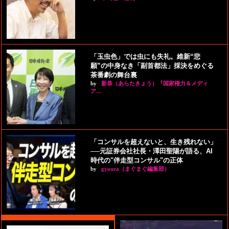
「玉虫色」では虫にも失礼。維新“悲
願”の中身なき「副首都法」採決をめぐる
茶番劇の舞台裏
by
新恭（あらたきょう）『国家権力＆メディ
ア…
「コンサルを超えないと、生き残れない」
──元証券会社社長・澤田聖陽が語る、AI
時代の"伴走型コンサル"の正体
by
gyouza（まぐまぐ編集部）