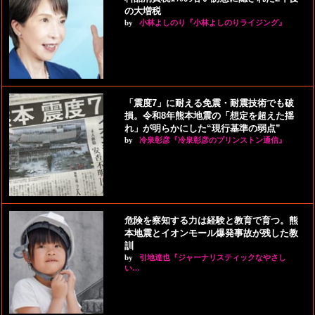
の大増税
by
小林よしのり『小林よしのりライジング』
「震度7」に耐える免震・耐震技術でも破
損。令和8年熊本地震の「想定を超えた揺
れ」が明らかにした“現行基準の弱点”
by
冷泉彰彦『冷泉彰彦のプリンストン通信』
危険を察知する力は経験と教育で育つ。熊
本地震とイオンモール爆発事故が残した教
訓
by
引地達也『ジャーナリスティックなやさし
い…