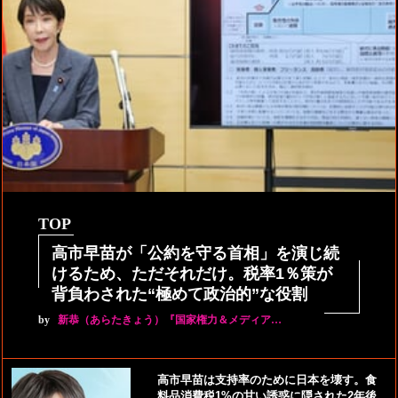
TOP
高市早苗が「公約を守る首相」を演じ続
けるため、ただそれだけ。税率1％策が
背負わされた“極めて政治的”な役割
by
新恭（あらたきょう）『国家権力＆メディア…
高市早苗は支持率のために日本を壊す。食
料品消費税1%の甘い誘惑に隠された2年後