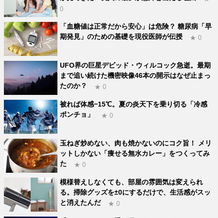
0
「血糖値は正常だから安心」は危険？ 糖尿病「早
期発見」のための基礎を現役医師が伝授
★ 0
UFO界の巨星デビッド・ウィルコック急逝。最期
まで追い続けた機密映像46本の開示はなぜ止まっ
たのか？
★ 0
被れば体感−15℃。夏の炎天下を乗り切る「冷感
ポンチョ」
★ 0
玉ねぎ炒めない、肉も焼かないのにコク旨！ メリ
ットしかない「痩せる無水カレー」をつくってみ
た
★ 0
模様替えしなくても、部屋の雰囲気は変えられ
る。掃除グッズを±0にするだけで、生活感がスッ
と消えたんだ
★ 0