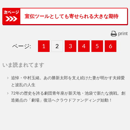
宣伝ツールとしても寄せられる大きな期待
print
ページ:
固
1
固
2
,
固
3
,
固
4
,
固
5
,
固
6
,
定
定
定
定
定
定
いま読まれてます
ペ
ペ
ペ
ペ
ペ
ペ
追悼・中村玉緒。あの勝新太郎を支え続けた妻が明かす夫婦愛
ー
ー
ー
ー
ー
ー
と波乱の人生
ジ
ジ
ジ
ジ
ジ
ジ
72年の歴史を誇る劇団青年座が新天地・池袋で新たな挑戦。創
造拠点の「劇場」復活へクラウドファンディング始動！