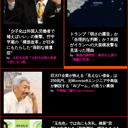
「少子化は外国人労働者で
トランプ「弱さの露呈」か
補えばいい」の衝撃。竹中
「合理的な判断」か？米国
平蔵の「構造改革」が日本
がイランへの大規模攻撃を
にもたらした“深刻な後遺
見送った理由
症”
by
最後の調停官 島田久仁彦の
by
大村大次郎『大村大次郎の本音
『無敵の交渉・…
で役に立つ税…
巨大IT企業が抱える「見えない借金」は
250兆円。元Microsoftエンジニア中島聡
が解説する「AIブーム」の危うい裏側
by
中島聡『週刊 Life is beaut…
「玉虫色」では虫にも失礼。維新“悲