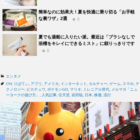
簡単なのに効果大！夏を快適に乗り切る「お手軽
な裏ワザ」2選
★ 0
夏でも湯船に入りたい派。最近は「ブラシなしで
浴槽をキレイにできるミスト」に頼りっきりです
★ 0
カ
エンタメ
テ
タ
CM
,
りばてぃ
,
アプリ
,
アメリカ
,
インターネット
,
カルチャー
,
ゲーム
,
スマホ
,
テ
ゴ
グ
クノロジー
,
ピカチュウ
,
ポケモンGO
,
マリオ
,
ミレニアル世代
,
メルマガ「ニュ
リ
ーヨークの遊び方」
,
人気記事
,
任天堂
,
岩田聡
,
日本
,
株価
,
流行
ー