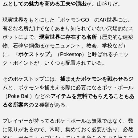
ムとしての魅力を高める工夫や演出
が、山盛りだ。
現実世界をもとにした「ポケモンGO」のAR世界には、
有名な名所だけでなくあまり知られていない穴場的なス
ポットにまで、
現実世界に存在する名所
（歴史的な建築
物、石碑や銅像ほかモニュメント、教会、学校など）
に、『
ポケストップ
』（Pokestop）と呼ばれるチェッ
ク・ポイントが、いくつも配置されている。
そのポケストップには、
捕まえたポケモンを戦わせるジ
ム
と、ポケモンを捕まえる際に必要になるポケ・ボール
（Poke Ball）などの
アイテムを無料でもらえることもあ
る名所案内
の２種類がある。
プレイヤーが持ってるポケ・ボールは無限ではなく、数
に限りがあるので、常時、集めておく必要があり、必然