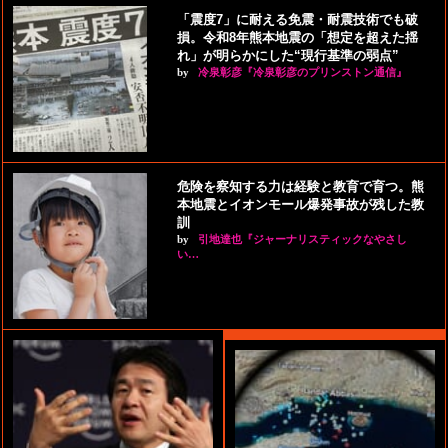
「震度7」に耐える免震・耐震技術でも破
損。令和8年熊本地震の「想定を超えた揺
れ」が明らかにした“現行基準の弱点”
by
冷泉彰彦『冷泉彰彦のプリンストン通信』
危険を察知する力は経験と教育で育つ。熊
本地震とイオンモール爆発事故が残した教
訓
by
引地達也『ジャーナリスティックなやさし
い…