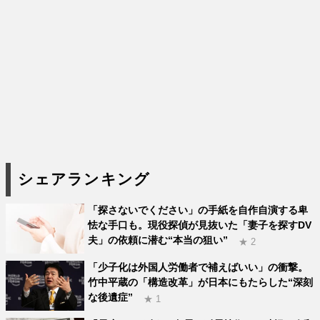
シェアランキング
「探さないでください」の手紙を自作自演する卑
怯な手口も。現役探偵が見抜いた「妻子を探すDV
夫」の依頼に潜む“本当の狙い”
★ 2
「少子化は外国人労働者で補えばいい」の衝撃。
竹中平蔵の「構造改革」が日本にもたらした“深刻
な後遺症”
★ 1