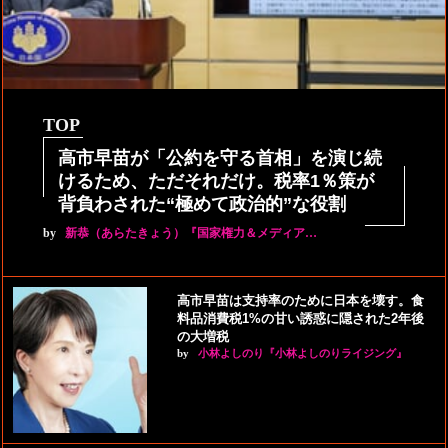
TOP
高市早苗が「公約を守る首相」を演じ続
けるため、ただそれだけ。税率1％策が
背負わされた“極めて政治的”な役割
by
新恭（あらたきょう）『国家権力＆メディア…
高市早苗は支持率のために日本を壊す。食
料品消費税1%の甘い誘惑に隠された2年後
の大増税
by
小林よしのり『小林よしのりライジング』