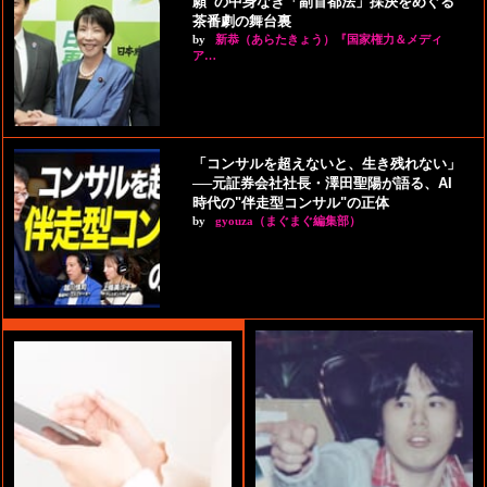
願”の中身なき「副首都法」採決をめぐる
茶番劇の舞台裏
by
新恭（あらたきょう）『国家権力＆メディ
ア…
「コンサルを超えないと、生き残れない」
──元証券会社社長・澤田聖陽が語る、AI
時代の"伴走型コンサル"の正体
by
gyouza（まぐまぐ編集部）