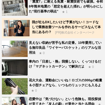
「震度7」に耐える免震・耐震技術でも破損。令和
8年熊本地震の「想定を超えた揺れ」が明らかにし
た“現行基準の弱点”
★ 1
我が社もDXしたいけど予算がない！コードな
しで業務改善ツールを作れるサービスなんて本
当にあるの？
[PR]株式会社インターパーク
見えない収納が苦手な私の定番。10年愛用してい
る無印良品「ワイヤーバスケット」のリアルな活
用法
★ 0
車内の「日差し・熱」我慢しない。くっつけるだ
け「マグネットカーテン」で解決だよ
★ 0
花火大会、運動会にいいね！ロゴスの300gの軽量
＆小型チェアなら、いつものリュックにも入るよ
★ 0
恋愛中は「気づけない」という危険も。現役探偵
が見てきた「友人の勘」が意外と当たる理由
★