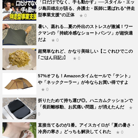
「口だけでなく、手も動かす」──スタイル・エッ
ジ島田雄左が語る、弁護士・医師に選ばれる"伴走
型事業支援"の正体
★ 0
暑い、蒸れる…夏の外出のストレスが激減！ワー
クマンの「持続冷感なショートパンツ」が超快適
だよ
★ 0
超簡単なれど、かなり美味しい【こぐれひでこの
｢ごはん日記｣】
★ 0
57%オフも！Amazonタイムセールで「テント」
や「ネッククーラー」が今ならお買い得ですよ
★ 0
折りたためて持ち運び◎。ハニカムクッションで
「長距離移動、お尻痛い問題」が消えたんだ
★
0
直接当てるのが1番。アイスカイロが「夏の暑さ・
冷房の寒さ」どっちも解決してくれた
★ 0