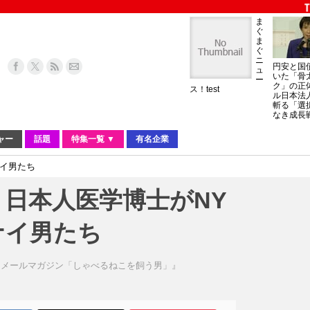
ま
ぐ
ま
ぐ
ニ
円安と国
ュ
いた「骨
ー
ク」の正
ス！test
ル日本法
斬る「選
なき成長
ャー
話題
特集一覧 ▼
有名企業
イ男たち
日本人医学博士がNY
ナイ男たち
ロメールマガジン「しゃべるねこを飼う男」』