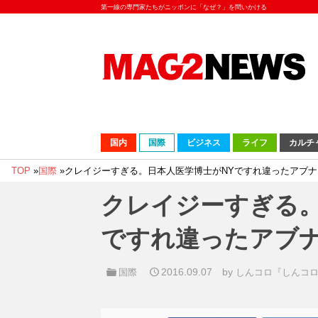
第一線の専門家たちがニッポンに「なぜ？」を問いかける
国内
国際
ビジネス
ライフ
カルチ
TOP
»
国際
»
クレイジーすぎる。日本人医学博士がNYですれ違ったアブナ
クレイジーすぎる。
ですれ違ったアブ
2016.09.07
by
国際
しんコロ『しんコ