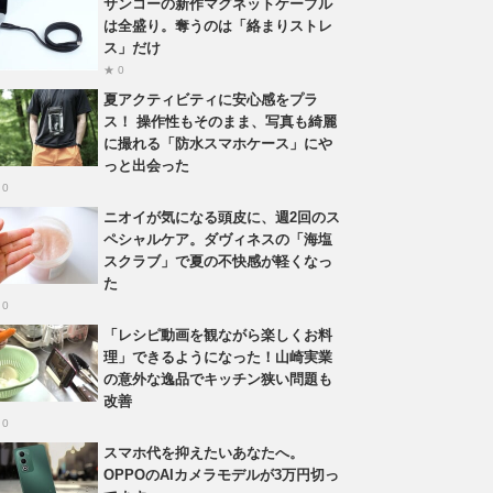
サンコーの新作マグネットケーブル
は全盛り。奪うのは「絡まりストレ
ス」だけ
★ 0
夏アクティビティに安心感をプラ
ス！ 操作性もそのまま、写真も綺麗
に撮れる「防水スマホケース」にや
っと出会った
 0
ニオイが気になる頭皮に、週2回のス
ペシャルケア。ダヴィネスの「海塩
スクラブ」で夏の不快感が軽くなっ
た
 0
「レシピ動画を観ながら楽しくお料
理」できるようになった！山崎実業
の意外な逸品でキッチン狭い問題も
改善
 0
スマホ代を抑えたいあなたへ。
OPPOのAIカメラモデルが3万円切っ