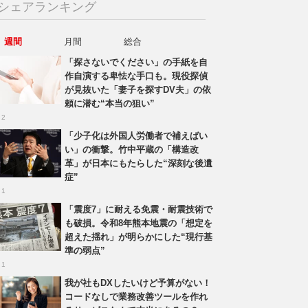
シェアランキング
週間
月間
総合
「探さないでください」の手紙を自
作自演する卑怯な手口も。現役探偵
が見抜いた「妻子を探すDV夫」の依
頼に潜む“本当の狙い”
 2
「少子化は外国人労働者で補えばい
い」の衝撃。竹中平蔵の「構造改
革」が日本にもたらした“深刻な後遺
症”
 1
「震度7」に耐える免震・耐震技術で
も破損。令和8年熊本地震の「想定を
超えた揺れ」が明らかにした“現行基
準の弱点”
 1
我が社もDXしたいけど予算がない！
コードなしで業務改善ツールを作れ