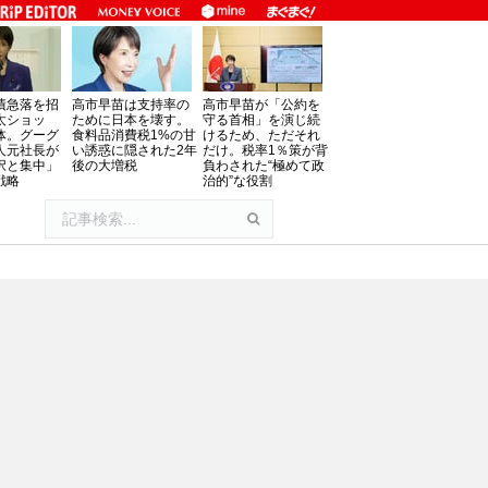
債急落を招
高市早苗は支持率の
高市早苗が「公約を
太ショッ
ために日本を壊す。
守る首相」を演じ続
体。グーグ
食料品消費税1%の甘
けるため、ただそれ
人元社長が
い誘惑に隠された2年
だけ。税率1％策が背
択と集中」
後の大増税
負わされた“極めて政
戦略
治的”な役割