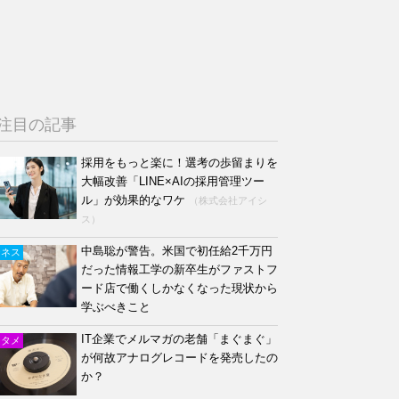
注目の記事
採用をもっと楽に！選考の歩留まりを
大幅改善「LINE×AIの採用管理ツー
ル」が効果的なワケ
（株式会社アイシ
ス）
中島聡が警告。米国で初任給2千万円
ジネス
だった情報工学の新卒生がファストフ
ード店で働くしかなくなった現状から
学ぶべきこと
IT企業でメルマガの老舗「まぐまぐ」
ンタメ
が何故アナログレコードを発売したの
か？