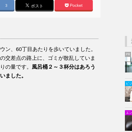
Pocket
3
ポスト
ウン、60丁目あたりを歩いていました。
PR
の交差点の路上に、ゴミが散乱していま
りの量です。
風呂桶２～３杯分はあろう
いました。
ビ
エ