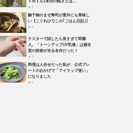
トボトル1本分の軽さとは…
★ 0
鯵干物のまぜ寿司が意外にも美味し
い【こぐれひでこの｢ごはん日記｣】
★ 0
テスターで試したら良すぎて即購
入。「トーンアップUV乳液」は資生
堂の技術が光る名作だった！
★ 0
料理は人任せだった私が、公式プレ
ートのおかげで「アイラップ使い」
になりました
★ 0