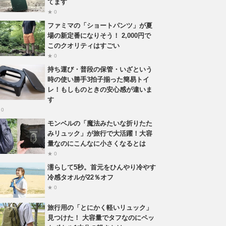
てます
★ 0
ファミマの「ショートパンツ」が夏
場の新定番になりそう！ 2,000円で
このクオリティはすごい
★ 0
持ち運び・普段の保管・いざという
時の使い勝手3拍子揃った簡易トイ
レ！もしものときの安心感が違いま
す
 0
モンベルの「魔法みたいな折りたた
みリュック」が旅行で大活躍！大容
量なのにこんなに小さくなるとは
★ 0
濡らして5秒。首元をひんやり冷やす
冷感タオルが22％オフ
★ 0
旅行用の「とにかく軽いリュック」
見つけた！ 大容量でタフなのにペッ