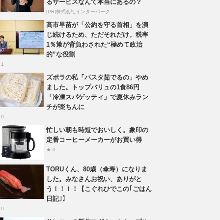
るサービスなんて本当にあるの？
[PR]株式会社インターパーク
高市早苗が「公約を守る首相」を演
じ続けるため、ただそれだけ。税率
1％策が背負わされた“極めて政治
的”な役割
 1
ズボラの私「パスタ茹でるの」やめ
ました。トップバリュの1食86円
「冷凍スパゲッティ」で夏休みラン
チが楽ちんに
 0
忙しい朝も時短でおいしく。象印の
定番コーヒーメーカーがお買い得
★ 0
TORUくん、80歳（傘寿）になりま
した。みなさんお祝い、ありがと
う！！！！【こぐれひでこの｢ごはん
日記｣】
 0