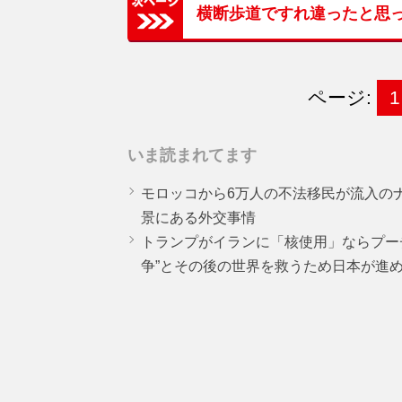
横断歩道ですれ違ったと思
ページ:
1
いま読まれてます
モロッコから6万人の不法移民が流入の
景にある外交事情
トランプがイランに「核使用」ならプー
争”とその後の世界を救うため日本が進