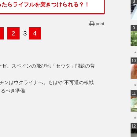
ったらライフルを突きつけられる？！
print
2
3
4
★
ナゼ。スペインの飛び地「セウタ」問題の背
チンはウクライナへ。もはや“不可避の核戦
★
めるべき準備
★