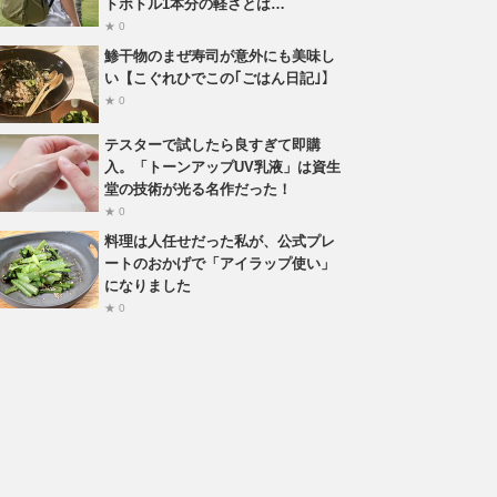
トボトル1本分の軽さとは…
★ 0
鯵干物のまぜ寿司が意外にも美味し
い【こぐれひでこの｢ごはん日記｣】
★ 0
テスターで試したら良すぎて即購
入。「トーンアップUV乳液」は資生
堂の技術が光る名作だった！
★ 0
料理は人任せだった私が、公式プレ
ートのおかげで「アイラップ使い」
になりました
★ 0