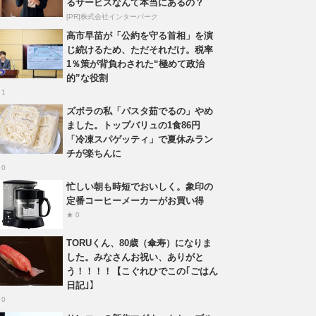
るサービスなんて本当にあるの？
[PR]株式会社インターパーク
高市早苗が「公約を守る首相」を演
じ続けるため、ただそれだけ。税率
1％策が背負わされた“極めて政治
的”な役割
 1
ズボラの私「パスタ茹でるの」やめ
ました。トップバリュの1食86円
「冷凍スパゲッティ」で夏休みラン
チが楽ちんに
 0
忙しい朝も時短でおいしく。象印の
定番コーヒーメーカーがお買い得
★ 0
TORUくん、80歳（傘寿）になりま
した。みなさんお祝い、ありがと
う！！！！【こぐれひでこの｢ごはん
日記｣】
 0