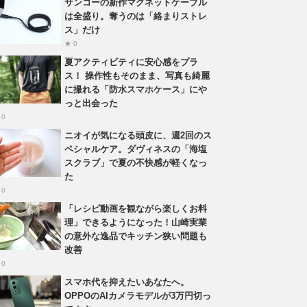
サンコーの新作マグネットケーブル
は全盛り。奪うのは「絡まりストレ
ス」だけ
★ 0
夏アクティビティに安心感をプラ
ス！ 操作性もそのまま、写真も綺麗
に撮れる「防水スマホケース」にや
っと出会った
 0
ニオイが気になる頭皮に、週2回のス
ペシャルケア。ダヴィネスの「海塩
スクラブ」で夏の不快感が軽くなっ
た
 0
「レシピ動画を観ながら楽しくお料
理」できるようになった！山崎実業
の意外な逸品でキッチン狭い問題も
改善
 0
スマホ代を抑えたいあなたへ。
OPPOのAIカメラモデルが3万円切っ