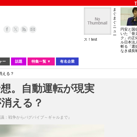
ま
ぐ
ま
ぐ
ニ
円安と国
ュ
いた「骨
ー
ク」の正
ス！test
ル日本法
斬る「選
なき成長
ャー
話題
特集一覧 ▼
有名企業
消える？
予想。自動運転が現実
が消える？
会議：戦争からバグパイプ～ギャルまで』