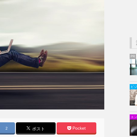
PR
ビ
エ
Pocket
2
ポスト