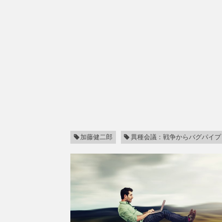
加藤健二郎
異種会議：戦争からバグパイプ