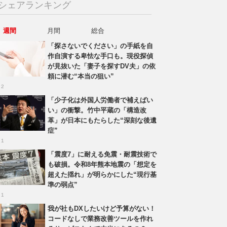
シェアランキング
週間
月間
総合
「探さないでください」の手紙を自
作自演する卑怯な手口も。現役探偵
が見抜いた「妻子を探すDV夫」の依
頼に潜む“本当の狙い”
 2
「少子化は外国人労働者で補えばい
い」の衝撃。竹中平蔵の「構造改
革」が日本にもたらした“深刻な後遺
症”
 1
「震度7」に耐える免震・耐震技術で
も破損。令和8年熊本地震の「想定を
超えた揺れ」が明らかにした“現行基
準の弱点”
 1
我が社もDXしたいけど予算がない！
コードなしで業務改善ツールを作れ