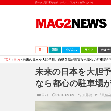
第一線の専門家たちがニッポンに「なぜ？」を問いかける
国内
国際
ビジネス
ライフ
カルチ
TOP
»
国内
»
未来の日本を大胆予想。自動運転が現実なら都心の駐車場が
未来の日本を大胆
なら都心の駐車場
2016.09.09
by
国内
加藤健二郎『異種