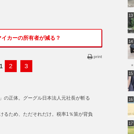
マイカーの所有者が減る？
print
1
2
3
★
」の正体。グーグル日本法人元社長が斬る
けるため、ただそれだけ。税率1％策が背負