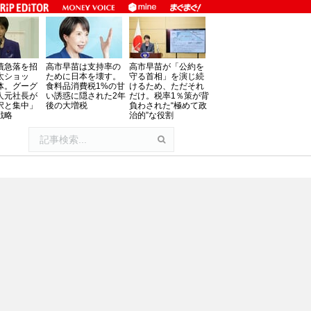
債急落を招
高市早苗は支持率の
高市早苗が「公約を
太ショッ
ために日本を壊す。
守る首相」を演じ続
体。グーグ
食料品消費税1%の甘
けるため、ただそれ
人元社長が
い誘惑に隠された2年
だけ。税率1％策が背
択と集中」
後の大増税
負わされた“極めて政
戦略
治的”な役割