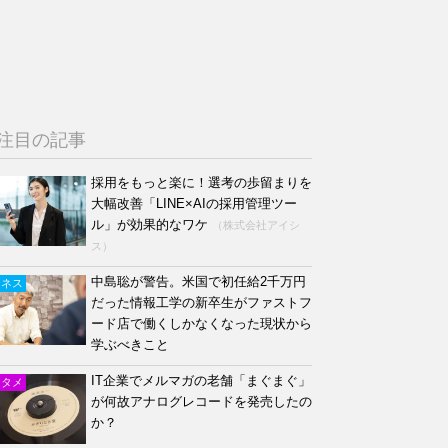
注目の記事
採用をもっと楽に！選考の歩留まりを
大幅改善「LINE×AIの採用管理ツー
ル」が効果的なワケ
（株式会社アイシ
ス）
中島聡が警告。米国で初任給2千万円
ジネス
だった情報工学の新卒生がファストフ
ード店で働くしかなくなった現状から
学ぶべきこと
IT企業でメルマガの老舗「まぐまぐ」
ンタメ
が何故アナログレコードを発売したの
か？