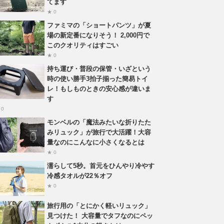
てます
★ 0
ファミマの「ショートパンツ」が夏
場の新定番になりそう！ 2,000円で
このクオリティはすごい
★ 0
持ち運び・普段の保管・いざという
時の使い勝手3拍子揃った簡易トイ
レ！もしものときの安心感が違いま
す
 0
モンベルの「魔法みたいな折りたた
みリュック」が旅行で大活躍！大容
量なのにこんなに小さくなるとは
★ 0
濡らして5秒。首元をひんやり冷やす
冷感タオルが22％オフ
★ 0
旅行用の「とにかく軽いリュック」
見つけた！ 大容量でタフなのにペッ