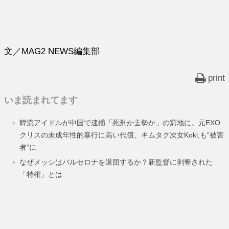
文／MAG2 NEWS編集部
print
いま読まれてます
韓流アイドルが中国で逮捕「死刑か去勢か」の窮地に。元EXO
クリスの未成年性的暴行に高い代償、キムタク次女Koki,も“被害
者”に
なぜメッシはバルセロナを退団するか？新監督に剥奪された
「特権」とは