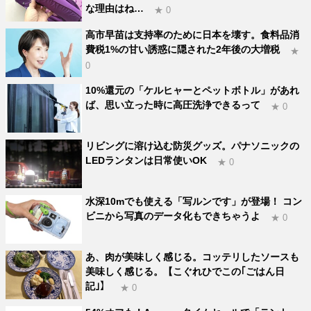
な理由はね…
★ 0
高市早苗は支持率のために日本を壊す。食料品消
費税1%の甘い誘惑に隠された2年後の大増税
★
0
10%還元の「ケルヒャーとペットボトル」があれ
ば、思い立った時に高圧洗浄できるって
★ 0
リビングに溶け込む防災グッズ。パナソニックの
LEDランタンは日常使いOK
★ 0
水深10mでも使える「写ルンです」が登場！ コン
ビニから写真のデータ化もできちゃうよ
★ 0
あ、肉が美味しく感じる。コッテリしたソースも
美味しく感じる。【こぐれひでこの｢ごはん日
記｣】
★ 0