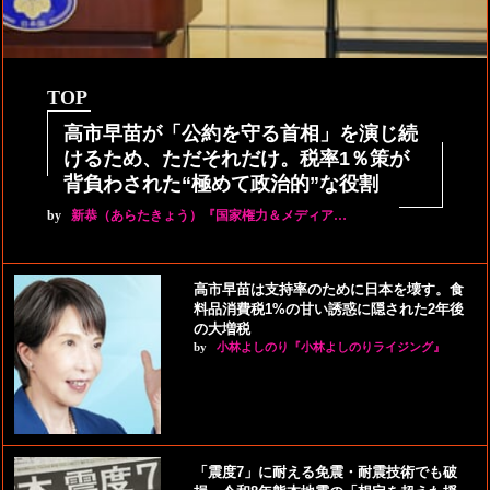
TOP
高市早苗が「公約を守る首相」を演じ続
けるため、ただそれだけ。税率1％策が
背負わされた“極めて政治的”な役割
by
新恭（あらたきょう）『国家権力＆メディア…
高市早苗は支持率のために日本を壊す。食
料品消費税1%の甘い誘惑に隠された2年後
の大増税
by
小林よしのり『小林よしのりライジング』
「震度7」に耐える免震・耐震技術でも破