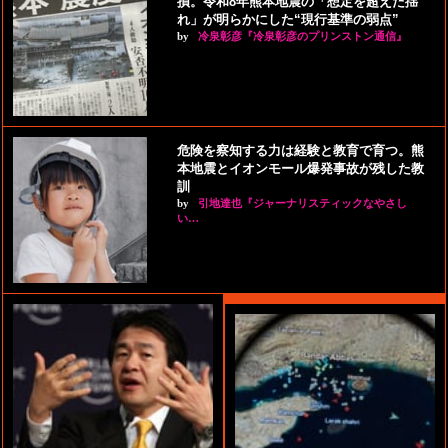
損。令和8年熊本地震の「想定を超えた揺
れ」が明らかにした“現行基準の弱点”
by
冷泉彰彦『冷泉彰彦のプリンストン通信』
危険を察知する力は経験と教育で育つ。熊
本地震とイオンモール爆発事故が残した教
訓
by
引地達也『ジャーナリスティックなやさし
い…