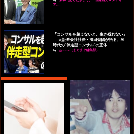
by
新恭（あらたきょう）『国家権力＆メディ
ア…
「コンサルを超えないと、生き残れない」
──元証券会社社長・澤田聖陽が語る、AI
時代の"伴走型コンサル"の正体
by
gyouza（まぐまぐ編集部）