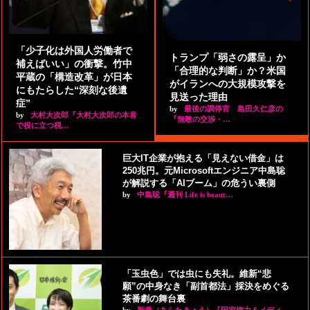
「少子化は外国人労働者で
トランプ「弱さの露呈」か
補えばいい」の衝撃。竹中
「合理的な判断」か？米国
平蔵の「構造改革」が日本
がイランへの大規模攻撃を
にもたらした“深刻な後遺
見送った理由
症”
by
最後の調停官 島田久仁彦の
by
大村大次郎『大村大次郎の本音
『無敵の交渉・…
で役に立つ税…
巨大IT企業が抱える「見えない借金」は
250兆円。元Microsoftエンジニア中島聡
が解説する「AIブーム」の危うい裏側
by
中島聡『週刊 Life is beaut…
「玉虫色」では虫にも失礼。維新“悲
願”の中身なき「副首都法」採決をめぐる
茶番劇の舞台裏