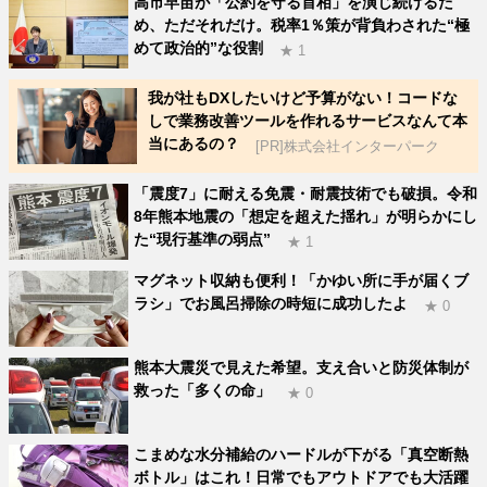
高市早苗が「公約を守る首相」を演じ続けるた
め、ただそれだけ。税率1％策が背負わされた“極
めて政治的”な役割
★ 1
我が社もDXしたいけど予算がない！コードな
しで業務改善ツールを作れるサービスなんて本
当にあるの？
[PR]株式会社インターパーク
「震度7」に耐える免震・耐震技術でも破損。令和
8年熊本地震の「想定を超えた揺れ」が明らかにし
た“現行基準の弱点”
★ 1
マグネット収納も便利！「かゆい所に手が届くブ
ラシ」でお風呂掃除の時短に成功したよ
★ 0
熊本大震災で見えた希望。支え合いと防災体制が
救った「多くの命」
★ 0
こまめな水分補給のハードルが下がる「真空断熱
ボトル」はこれ！日常でもアウトドアでも大活躍