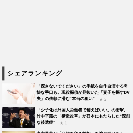
シェアランキング
「探さないでください」の手紙を自作自演する卑
怯な手口も。現役探偵が見抜いた「妻子を探すDV
夫」の依頼に潜む“本当の狙い”
★ 2
「少子化は外国人労働者で補えばいい」の衝撃。
竹中平蔵の「構造改革」が日本にもたらした“深刻
な後遺症”
★ 1