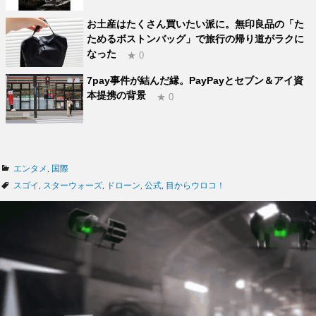
お土産はたくさん買いたい派に。無印良品の「た
ためるボストンバッグ」で旅行の帰り道がラクに
なった
★ 0
7pay事件が結んだ縁。PayPayとセブン＆アイ資
本提携の背景
★ 0
カ
エンタメ
,
国際
テ
タ
スゴイ
,
スターウォーズ
,
ドローン
,
公式
,
目からウロコ！
ゴ
グ
リ
ー