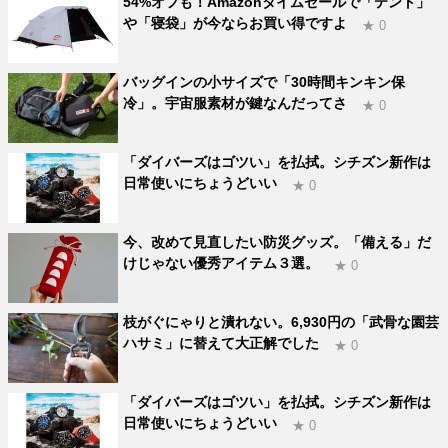
54%オフも！Amazonタイムセールで「テント」
や「寝袋」が今ならお買い得ですよ
★ 0
バッグインの小サイズで「30時間キンキン保
冷」。宇宙服素材が鍵なんだってさ
★ 0
「ダイバーズはゴツい」を払拭。シチズン新作は
日常使いにちょうどいい
★ 0
今、改めて見直したい防災グッズ。「備える」だ
けじゃない優秀アイテム３選。
★ 0
枝がぐにゃりと潰れない。6,930円の「武骨な園芸
ハサミ」に替えて大正解でした
★ 0
「ダイバーズはゴツい」を払拭。シチズン新作は
日常使いにちょうどいい
★ 0