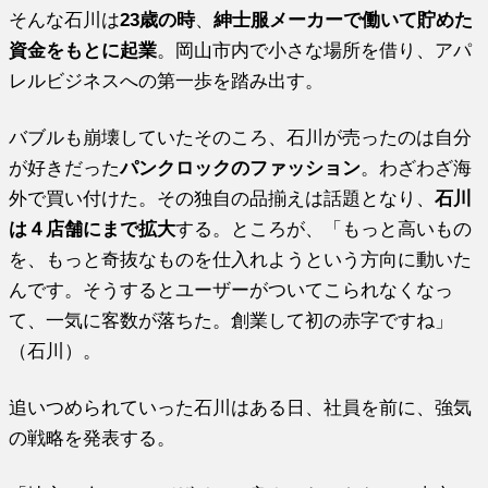
そんな石川は
23歳の時
、
紳士服メーカーで働いて貯めた
資金をもとに起業
。岡山市内で小さな場所を借り、アパ
レルビジネスへの第一歩を踏み出す。
バブルも崩壊していたそのころ、石川が売ったのは自分
が好きだった
パンクロックのファッション
。わざわざ海
外で買い付けた。その独自の品揃えは話題となり、
石川
は４店舗にまで拡大
する。ところが、「もっと高いもの
を、もっと奇抜なものを仕入れようという方向に動いた
んです。そうするとユーザーがついてこられなくなっ
て、一気に客数が落ちた。創業して初の赤字ですね」
（石川）。
追いつめられていった石川はある日、社員を前に、強気
の戦略を発表する。