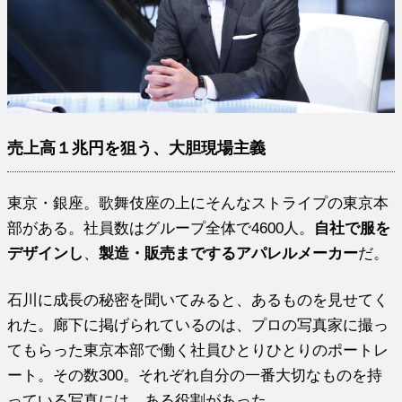
売上高１兆円を狙う、大胆現場主義
東京・銀座。歌舞伎座の上にそんなストライプの東京本
部がある。社員数はグループ全体で4600人。
自社で服を
デザインし
、
製造・販売までするアパレルメーカー
だ。
石川に成長の秘密を聞いてみると、あるものを見せてく
れた。廊下に掲げられているのは、プロの写真家に撮っ
てもらった東京本部で働く社員ひとりひとりのポートレ
ート。その数300。それぞれ自分の一番大切なものを持
っている写真には、ある役割があった。