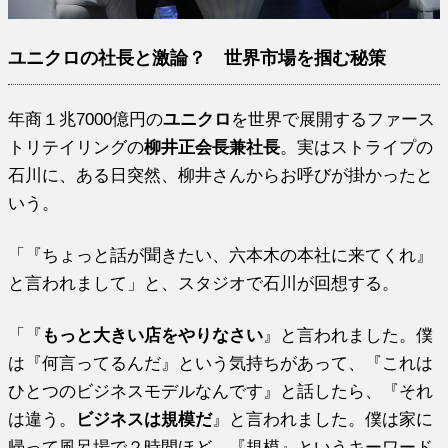
ユニクロの社長と激論？ 世界市場を掴む秘策
年商１兆7000億円の
ユニクロ
を世界で展開するファース
トリテイリングの
柳井正会長兼社長
。実はストライプの
石川に、ある日突然、柳井さんからお呼びが掛かったと
いう。
「『ちょっと話が聞きたい、六本木の本社に来てくれ』
と言われまして」と、スタジオで石川が回想する。
「『
もっと大きい店をやりなさい
』と言われました。僕
は『何言ってるんだ』という気持ちがあって、『これは
ひとつのビジネスモデルなんです』と話したら、『それ
は違う。
ビジネスは規模だ
』と言われました。僕は家に
帰って風呂場で２時間ほど、『規模』というキーワード