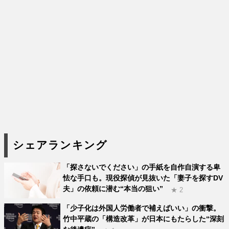
シェアランキング
「探さないでください」の手紙を自作自演する卑
怯な手口も。現役探偵が見抜いた「妻子を探すDV
夫」の依頼に潜む“本当の狙い”
★ 2
「少子化は外国人労働者で補えばいい」の衝撃。
竹中平蔵の「構造改革」が日本にもたらした“深刻