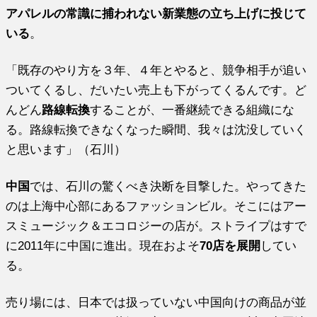
アパレルの常識に捕われない新業態の立ち上げに投じて
いる
。
「既存のやり方を３年、４年とやると、競争相手が追い
ついてくるし、だいたい売上も下がってくるんです。ど
んどん
路線転換
することが、一番継続できる組織にな
る。路線転換できなくなった瞬間、我々は沈没していく
と思います」（石川）
中国
では、石川の驚くべき決断を目撃した。やってきた
のは上海中心部にあるファッションビル。そこにはアー
スミュージック＆エコロジーの店が。ストライプはすで
に2011年に中国に進出。現在およそ
70店を展開
してい
る。
売り場には、日本では扱っていない中国向けの商品が並