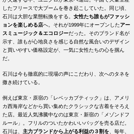
したフリースで大ブームを巻き起こしていた。同じ頃、
石川は大胆な業態転換をする。
女性たち誰もがファッシ
ョンを楽しめる店
へ。それが1999年にオープンした
アー
スミュージック＆エコロジー
だった。そのブランド名が
示す、誰もが心地良さを感じる自然な風合いのデザイン
と買いやすい価格設定が、一気に女性たちの心を掴ん
だ。
石川は今も徹底的に現場の声にこだわり、次へのタネを
撒き続けている。
例えば東京・原宿の「レベッカブティック」は、アメリ
カ西海岸などから買い集めたクラシックな古着をそろえ
た店。最近人気沸騰中なのは東京・新宿の「メゾンドフ
ルール」。フリルのついたかわいいバッグを売る店だ。
石川は、
主力ブランドから上がる利益の３割を
、毎年、