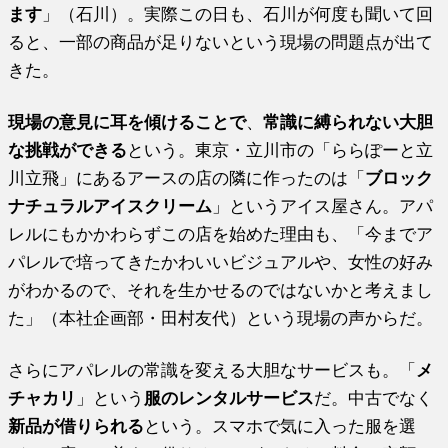
ます
」（石川）。実際この日も、石川が何度も聞いて回
ると、一部の商品が足りないという現場の問題点が出て
きた。
現場の意見に耳を傾けることで
、
常識に縛られない大胆
な挑戦ができる
という。東京・立川市の「ららぽーと立
川立飛」にあるアースの店の隣に作ったのは「
ブロック
ナチュラルアイスクリーム
」というアイス屋さん。アパ
レルにもかかわらずこの店を始めた理由も、「今までア
パレルで培ってきたかわいいビジュアルや、女性の好み
がわかるので、それを生かせるのではないかと考えまし
た」（本社企画部・田村友代）という現場の声からだ。
さらにアパレルの常識を変える大胆なサービスも。「
メ
チャカリ
」という
服のレンタルサービス
だ。中古でなく
新品が借りられる
という。スマホで気に入った服を選