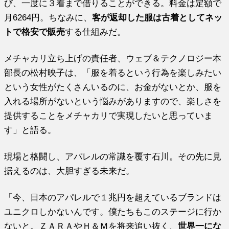
び、一度に３着まで借りることができる。料金は定額で
月6264円。ちなみに、
客が返却した服は古着としてネッ
トで格安で販売
する仕組みだ。
メチャカリ立ち上げの責任者、ウェブ＆テクノロジー本
部長の松村映子は、「服を着るという行為を楽しみたい
という女性がたくさんいるのに、お金がないとか、服を
入れる場所がないという悩みがありますので、楽しさを
提供することをメチャカリで実現したいと思っていま
す」と語る。
現場と格闘し、アパレルの常識を覆す石川。その先に見
据えるのは、大胆すぎる未来だ。
「今、日本のアパレルで１兆円を超えているブランドは
ユニクロしかないんです。僕たちもこのステージに行か
ないと。ＺＡＲＡやＨ＆Ｍを将来追い抜く、
世界一にな