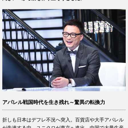
アパレル戦国時代を生き残れ～驚異の転換力
折しも日本はデフレ不況へ突入。百貨店や大手アパレル
が失速する中、ユニクロが東京へ進出。中国で大量生産