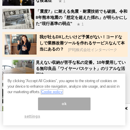
な後遺症”
★ 1
「震度7」に耐える免震・耐震技術でも破損。令和
8年熊本地震の「想定を超えた揺れ」が明らかにし
た“現行基準の弱点”
★ 1
我が社もDXしたいけど予算がない！コードな
しで業務改善ツールを作れるサービスなんて本
当にあるの？
[PR]株式会社インターパーク
見えない収納が苦手な私の定番。10年愛用してい
る無印良品「ワイヤーバスケット」のリアルな活
用法
★ 0
By clicking “Accept All Cookies”, you agree to the storing of cookies on
車内の「日差し・熱」我慢しない。くっつけるだ
your device to enhance site navigation, analyze site usage, and assist in
け「マグネットカーテン」で解決だよ
our marketing efforts.
Coolie policy
★ 0
ok
×
花火大会、運動会にいいね！ロゴスの300gの軽量
＆小型チェアなら、いつものリュックにも入るよ
settings
★ 0