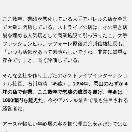
ここ数年、業績が悪化している大手アパレルの店が全国
で大量に閉店している。ストライプの店は、その空き店
舗を埋める人気店として商業施設で引っ張りだこ。大手
ファッションビル、ラフォーレ原宿の荒川信雄社長も、
「いつも活気があって素晴らしいですね。非常に貴重な
存在です」と、高く評価している。
そんな会社を作り上げたのがストライプインターナショ
ナル社長、石川康晴（45歳）。1994年、
岡山のわずか４
坪の店で創業
、
ここ数年で怒濤の成長を遂げ
、
年商は
1000億円を超えた
。今やアパレル業界で最も注目される
経営者だ。
アースが幅広い年齢層の客を掴む理由は安さだけではな