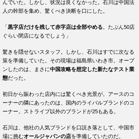
んでいた。しかし、状況は良くなかった。石川は中国法
人の幹部を集め、驚くべき決断を口にした。
「
黒字店だけを残して赤字店は全部やめる
。たぶん50店
ぐらい閉店になるでしょう」
驚きを隠せないスタッフ。しかし、石川はすでに次なる
策を準備していた。その現場は福島県いわき市。オープ
ンしたのは、まさに
中国攻略を想定した新たなテスト業
態
だった。
初日から賑わった店内には驚くべき光景が。アースのコ
ーナーの隣にあったのは、国内のライバルブランドのコ
ーナー。ストライプ以外のブランドが25もある。
石川は、他社の人気ブランドを口説き落として、中国市
場に挑む
オールジャパンの店
を準備していたのだ。