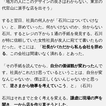
「地方の人にこのデザインの良さはわからない。東京の
代官山に派手な店を出そう」
すると翌日、社員の何人かが「石川にはついていけな
い」と、辞めていった。何がいけないのか、分からない
石川。するとレジの下から１通の手紙を発見する。石川
が特に信頼していた女性社員が友人に宛てて書いたもの
だった。そこには、「
社長がバカだから私も会社を辞め
る
。この会社は間違いなく潰れる」とあった。
「その手紙を読んでから、
自分の価値観が変わった
んで
す。社員がこれだけ思っているということは、自分が変
なんじゃないか。僕は正しくないんじゃないかと思っ
て、
逆さまから物事を考えていこう
、と」（石川）
石川はそれまでと全く考えを変える。
謙虚に現場の声を
聞き
、
一から店を作り直そうとした
。