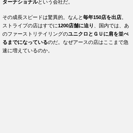
ターナショナル
という会社だ。
その成長スピードは驚異的。なんと
毎年150店を出店
。
ストライプの店はすでに
1200店舗に迫り
、国内では、あ
のファーストリテイリングの
ユニクロとＧＵに肩を並べ
るまでになっている
のだ。なぜアースの店はここまで急
速に増えているのか。