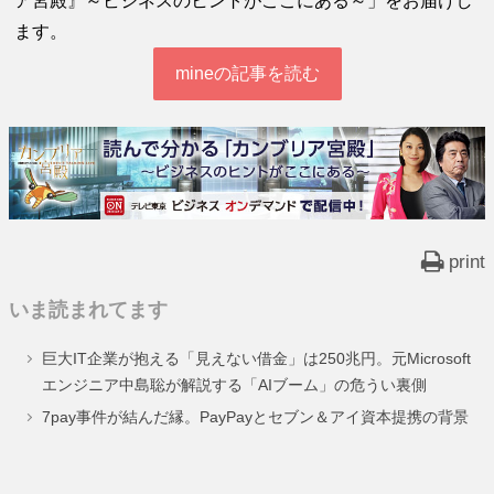
ア宮殿』～ビジネスのヒントがここにある～」をお届けし
ます。
mineの記事を読む
print
いま読まれてます
巨大IT企業が抱える「見えない借金」は250兆円。元Microsoft
エンジニア中島聡が解説する「AIブーム」の危うい裏側
7pay事件が結んだ縁。PayPayとセブン＆アイ資本提携の背景