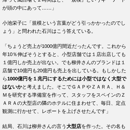
が頭の中にあって……」
小池栄子に「規模という言葉がどう引っかかったのでし
ょう」と問われた石川はこう答えている。
「ちょうど売上が1000億円間近だったんです。これから
年10％伸ばそうとすると、小型店舗では１店出店しても
１億円しか売上が出ない。でも柳井さんのブランドは１
店舗で10億円も20億円も売上を出している。もしかした
ら
1000億円を１兆円にするためには小型ではなく大型で
はないか
と考えました。そこでＧＡＰやＺＡＲＡ、Ｈ＆
Ｍを研究する準備室を作って、スタッフをスペインのＺ
ＡＲＡの大型店の隣のホテルに住まわせて、毎日、定点
観測に行かせて、レポートを上げさせたんです」
結局、石川は柳井さんの言う
大型店
を作った。その名も