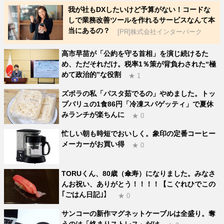
我が社もDXしたいけど予算がない！コードな
しで業務改善ツールを作れるサービスなんて本
当にあるの？
[PR]株式会社インターパーク
高市早苗が「公約を守る首相」を演じ続けるた
め、ただそれだけ。税率1％策が背負わされた“極
めて政治的”な役割
★ 1
ズボラの私「パスタ茹でるの」やめました。トッ
プバリュの1食86円「冷凍スパゲッティ」で夏休
みランチが楽ちんに
★ 0
忙しい朝も時短でおいしく。象印の定番コーヒー
メーカーがお買い得
★ 0
TORUくん、80歳（傘寿）になりました。みなさ
んお祝い、ありがとう！！！！【こぐれひでこの
｢ごはん日記｣】
★ 0
サンコーの新作マグネットケーブルは全盛り。奪