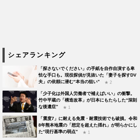
シェアランキング
「探さないでください」の手紙を自作自演する卑
怯な手口も。現役探偵が見抜いた「妻子を探すDV
夫」の依頼に潜む“本当の狙い”
★ 2
「少子化は外国人労働者で補えばいい」の衝撃。
竹中平蔵の「構造改革」が日本にもたらした“深刻
な後遺症”
★ 1
「震度7」に耐える免震・耐震技術でも破損。令和
8年熊本地震の「想定を超えた揺れ」が明らかにし
た“現行基準の弱点”
★ 1