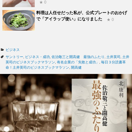
★ 0
料理は人任せだった私が、公式プレートのおかげ
で「アイラップ使い」になりました
★ 0
カ
ビジネス
テ
タ
サントリー
,
ビジネス・成功
,
佐治敬三と開高健 最強のふたり
,
土井英司
,
土井
ゴ
グ
英司のビジネスブックマラソン
,
有名企業の「失敗と成功」
,
毎日３分読書革
リ
命！土井英司のビジネスブックマラソン
,
開高健
ー