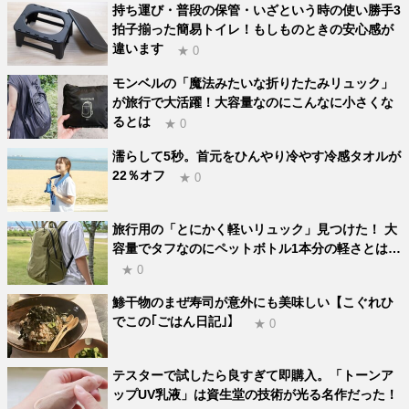
持ち運び・普段の保管・いざという時の使い勝手3
拍子揃った簡易トイレ！もしものときの安心感が
違います
★ 0
モンベルの「魔法みたいな折りたたみリュック」
が旅行で大活躍！大容量なのにこんなに小さくな
るとは
★ 0
濡らして5秒。首元をひんやり冷やす冷感タオルが
22％オフ
★ 0
旅行用の「とにかく軽いリュック」見つけた！ 大
容量でタフなのにペットボトル1本分の軽さとは…
★ 0
鯵干物のまぜ寿司が意外にも美味しい【こぐれひ
でこの｢ごはん日記｣】
★ 0
テスターで試したら良すぎて即購入。「トーンア
ップUV乳液」は資生堂の技術が光る名作だった！