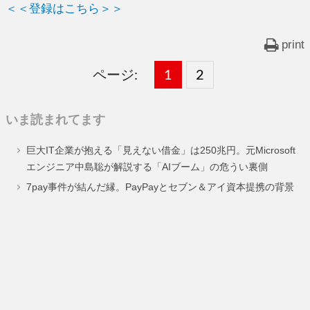
＜＜登録はこちら＞＞
print
ページ:
固
1
固
2
,
定
定
いま読まれてます
ペ
ペ
巨大IT企業が抱える「見えない借金」は250兆円。元Microsoft
ー
ー
エンジニア中島聡が解説する「AIブーム」の危うい裏側
ジ
ジ
7pay事件が結んだ縁。PayPayとセブン＆アイ資本提携の背景