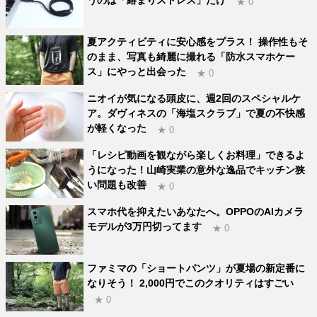
うのは「絡まりストレス」だけ
★ 0
夏アクティビティに安心感をプラス！ 操作性もそ
のまま、写真も綺麗に撮れる「防水スマホケー
ス」にやっと出会った
★ 0
ニオイが気になる頭皮に、週2回のスペシャルケ
ア。ダヴィネスの「海塩スクラブ」で夏の不快感
が軽くなった
★ 0
「レシピ動画を観ながら楽しくお料理」できるよ
うになった！山崎実業の意外な逸品でキッチン狭
い問題も改善
★ 0
スマホ代を抑えたいあなたへ。OPPOのAIカメラ
モデルが3万円切ってます
★ 0
ファミマの「ショートパンツ」が夏場の新定番に
なりそう！ 2,000円でこのクオリティはすごい
★ 0