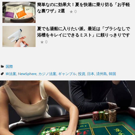
簡単なのに効果大！夏を快適に乗り切る「お手軽
な裏ワザ」2選
★ 0
夏でも湯船に入りたい派。最近は「ブラシなしで
浴槽をキレイにできるミスト」に頼りっきりです
★ 0
カ
国際
テ
タ
IR法案
,
NewSphere
,
カジノ法案
,
ギャンブル
,
投資
,
日本
,
済州島
,
韓国
ゴ
グ
リ
ー