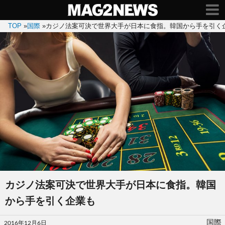
TOP
»
国際
»
カジノ法案可決で世界大手が日本に食指。韓国から手を引く
カジノ法案可決で世界大手が日本に食指。韓国
から手を引く企業も
投
国際
2016年12月6日