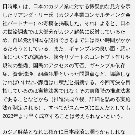
日時報）は、日本のカジノ業に対する懐疑的な見方を示
したリアンダ・リー氏（カジノ事業コンサルティング会
社パートナー）の寄稿を掲載した。それによると、日本
の世論調査では大部分がカジノ解禁に反対しているた
め、自民党が国民を説得できるまでには長い時間がかか
るだろうとしている。また、ギャンブルの良い面・悪い
面についての議論や、複合リゾートのコンセプト作りや
規制の整備、国民のアクセスの可否、ギャンブル依存
症、資金洗浄、組織犯罪といった問題点など、協議しな
ければいけない課題は山積だと指摘する。今回可決を目
指しているのは実施法案ではなくその前段階の推進法案
であることなどから（推進法成立後、詳細を詰める実施
法が制定される）、すべてがスムーズに進んだとしても
2023年より早く成立することは考えられないという。
カジノ解禁となれば確かに日本経済は潤うかもしれな