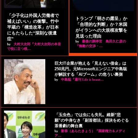
「少子化は外国人労働者で
トランプ「弱さの露呈」か
補えばいい」の衝撃。竹中
「合理的な判断」か？米国
平蔵の「構造改革」が日本
がイランへの大規模攻撃を
にもたらした“深刻な後遺
見送った理由
症”
by
最後の調停官 島田久仁彦の
by
大村大次郎『大村大次郎の本音
『無敵の交渉・…
で役に立つ税…
巨大IT企業が抱える「見えない借金」は
250兆円。元Microsoftエンジニア中島聡
が解説する「AIブーム」の危うい裏側
by
中島聡『週刊 Life is beaut…
「玉虫色」では虫にも失礼。維新“悲
願”の中身なき「副首都法」採決をめぐる
茶番劇の舞台裏
by
新恭（あらたきょう）『国家権力＆メディ
ア…