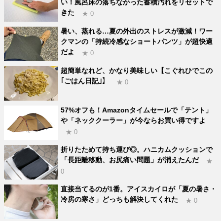
い！風呂床の落ちなかった蓄積汚れをリセットで
きた
★ 0
暑い、蒸れる…夏の外出のストレスが激減！ワー
クマンの「持続冷感なショートパンツ」が超快適
だよ
★ 0
超簡単なれど、かなり美味しい【こぐれひでこの
｢ごはん日記｣】
★ 0
57%オフも！Amazonタイムセールで「テント」
や「ネッククーラー」が今ならお買い得ですよ
★ 0
折りたためて持ち運び◎。ハニカムクッションで
「長距離移動、お尻痛い問題」が消えたんだ
★
0
直接当てるのが1番。アイスカイロが「夏の暑さ・
冷房の寒さ」どっちも解決してくれた
★ 0