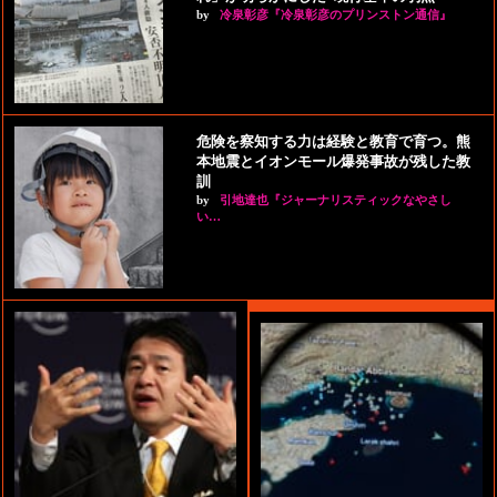
by
冷泉彰彦『冷泉彰彦のプリンストン通信』
危険を察知する力は経験と教育で育つ。熊
本地震とイオンモール爆発事故が残した教
訓
by
引地達也『ジャーナリスティックなやさし
い…