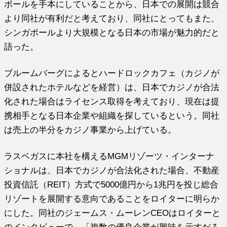
ポールを手本にしていることから、日本での展開は競合
より同社が有利だと考えており、同社にとってもまた、
シンガポールより大規模となる日本の市場が魅力的だと
語った。
ブルームバーグによるとハードロックカフェ（カジノが
併設されたホテルなどを経営）は、日本でカジノが合法
化された場合はライセンス取得を考えており、現在は提
携相手となる日本企業や組織を探しているという。同社
は売上の半分をカジノ事業から上げている。
ラスベガスに本社を構えるMGMリゾーツ・インターナ
ショナルは、日本でカジノが合法化された場合、不動産
投資信託（REIT）方式で5000億円から1兆円を投じ総合
リゾートを展開する意向であることをロイターに明らか
にした。同社のジェームス・ムーレンCEOはロイターと
のインタビューで、「複数の優良企業が興味を示すだろ