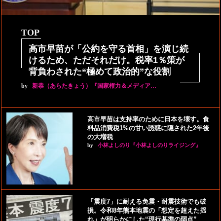
TOP
高市早苗が「公約を守る首相」を演じ続
けるため、ただそれだけ。税率1％策が
背負わされた“極めて政治的”な役割
by
新恭（あらたきょう）『国家権力＆メディア…
高市早苗は支持率のために日本を壊す。食
料品消費税1%の甘い誘惑に隠された2年後
の大増税
by
小林よしのり『小林よしのりライジング』
「震度7」に耐える免震・耐震技術でも破
損。令和8年熊本地震の「想定を超えた揺
れ」が明らかにした“現行基準の弱点”