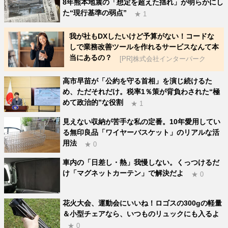
8年熊本地震の「想定を超えた揺れ」が明らかにし
た“現行基準の弱点”
★ 1
我が社もDXしたいけど予算がない！コードな
しで業務改善ツールを作れるサービスなんて本
当にあるの？
[PR]株式会社インターパーク
高市早苗が「公約を守る首相」を演じ続けるた
め、ただそれだけ。税率1％策が背負わされた“極
めて政治的”な役割
★ 1
見えない収納が苦手な私の定番。10年愛用してい
る無印良品「ワイヤーバスケット」のリアルな活
用法
★ 0
車内の「日差し・熱」我慢しない。くっつけるだ
け「マグネットカーテン」で解決だよ
★ 0
花火大会、運動会にいいね！ロゴスの300gの軽量
＆小型チェアなら、いつものリュックにも入るよ
★ 0