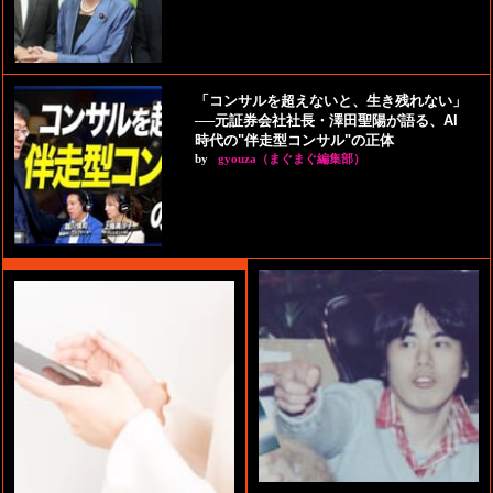
「コンサルを超えないと、生き残れない」
──元証券会社社長・澤田聖陽が語る、AI
時代の"伴走型コンサル"の正体
by
gyouza（まぐまぐ編集部）