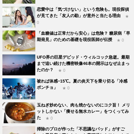
恋愛中は「気づけない」という危険も。現役探偵
が見てきた「友人の勘」が意外と当たる理由
★
0
「血糖値は正常だから安心」は危険？ 糖尿病「早
期発見」のための基礎を現役医師が伝授
★ 0
UFO界の巨星デビッド・ウィルコック急逝。最期
まで追い続けた機密映像46本の開示はなぜ止まっ
たのか？
★ 0
被れば体感−15℃。夏の炎天下を乗り切る「冷感
ポンチョ」
★ 0
玉ねぎ炒めない、肉も焼かないのにコク旨！ メリ
ットしかない「痩せる無水カレー」をつくってみ
た
★ 0
掃除のプロが作った「不思議なパッド」がすご