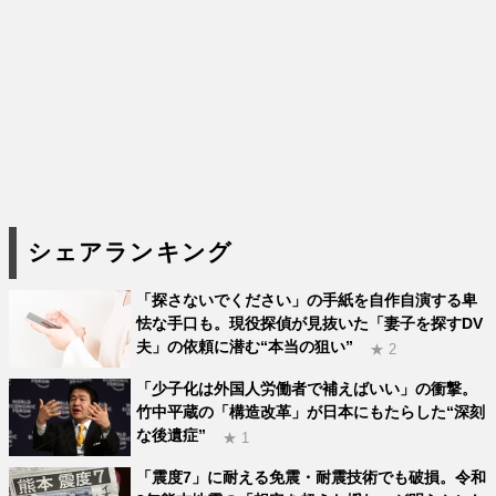
シェアランキング
「探さないでください」の手紙を自作自演する卑
怯な手口も。現役探偵が見抜いた「妻子を探すDV
夫」の依頼に潜む“本当の狙い”
★ 2
「少子化は外国人労働者で補えばいい」の衝撃。
竹中平蔵の「構造改革」が日本にもたらした“深刻
な後遺症”
★ 1
「震度7」に耐える免震・耐震技術でも破損。令和