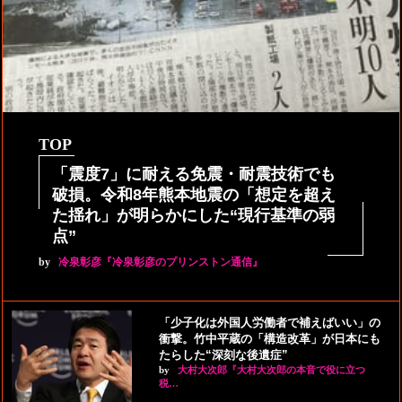
TOP
「震度7」に耐える免震・耐震技術でも
破損。令和8年熊本地震の「想定を超え
た揺れ」が明らかにした“現行基準の弱
点”
by
冷泉彰彦『冷泉彰彦のプリンストン通信』
「少子化は外国人労働者で補えばいい」の
衝撃。竹中平蔵の「構造改革」が日本にも
たらした“深刻な後遺症”
by
大村大次郎『大村大次郎の本音で役に立つ
税…