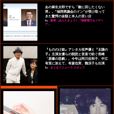
あの麻生太郎ですら「敵に回したくない
男」。“福岡県議会のドン”が受け取って
きた驚愕の金額と本人の言い分
by
新恭（あらたきょう）『国家権力＆メディ
ア…
『もののけ姫』アシタカ役声優と『太陽の
子』主演女優らの朗読と音楽で紡ぐ長崎
「原爆の悲劇」。今年は阿川佐和子、中江
有里に加えて、有森也実、魏涼子も出演
by
まぐまぐニュース スタッフ