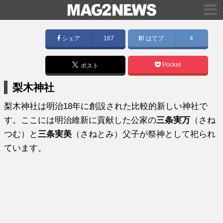
シェア
167
はてブ
4
Pocket
ポスト
梨木神社
梨木神社は明治18年に創設された比較的新しい神社で
す。ここには明治維新に貢献した公家の
三条実万
（さね
つむ）と
三条実美
（さねとみ）父子が祭神として祀られ
ています。