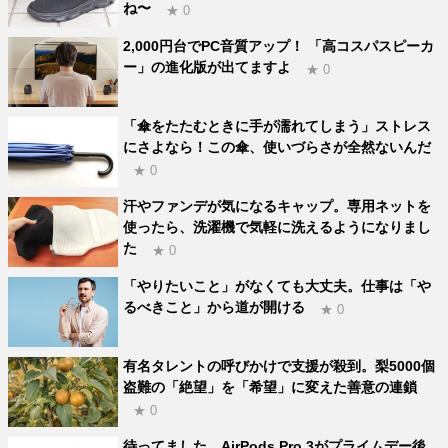
ね〜
★ 0
2,000円台でPC音質アップ！ 「高コスパスピーカ
ー」の進化版が出てますよ
★ 0
「傘をたたむときに手が濡れてしまう」ストレス
にさよなら！この傘、使いづらさが全然ないんだ
★ 0
汗やファンデが気になるキャップ。専用ネットを
使ったら、洗濯機で気軽に洗えるようになりまし
た
★ 0
「やりたいこと」がなくても大丈夫。仕事は「や
るべきこと」から道が開ける
★ 0
有名タレントの呼びかけで支援が殺到。梨5000個
盗難の「絶望」を「希望」に変えた善意の連鎖
★ 0
待ってました。AirPods Pro 3がプライムデー後