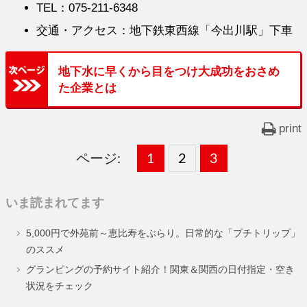
TEL：075-211-6348
交通・アクセス：地下鉄東西線「今出川駅」下車
地下水に早くから目をつけ大成功をおさめ
た企業とは
print
ページ:
固
1
固
2
,
固
3
,
定
定
定
いま読まれてます
ペ
ペ
ペ
5,000円で外苑前～恵比寿をぶらり。日常的な「プチトリップ」
ー
ー
ー
のススメ
ジ
ジ
ジ
グランピングの予約サイト紹介！関東＆関西の日付指定・空き
状況をチェック