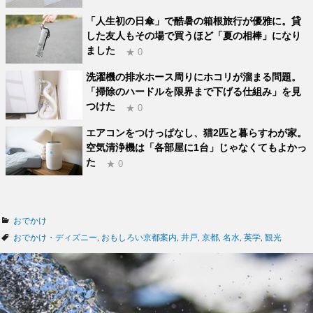
「人生初の日傘」で酷暑の箱根旅行が優雅に。貸
した友人もその場で買うほど「夏の相棒」になり
ました
★ 0
洗濯機の排水ホース周りにホコリが溜まる問題。
「掃除のハードルを限界まで下げる仕組み」を見
つけた
★ 0
エアコンをつけっぱなし、猫2匹と暮らすわが家。
空気清浄機は「各部屋に1台」じゃなくてもよかっ
た
★ 0
カ
おでかけ
テ
タ
おでかけ・ディズニー
,
おもしろい京都案内
,
井戸
,
京都
,
名水
,
英学
,
観光
ゴ
グ
リ
ー