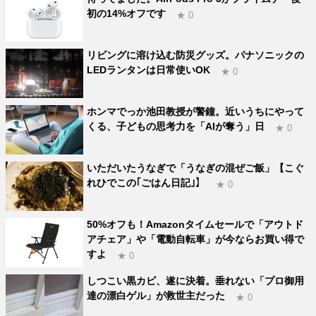
初の14%オフです
★ 0
リビングに溶け込む防災グッズ。パナソニックの
LEDランタンは日常使いOK
★ 0
ホンマでっか池田教授が警鐘。近いうちにやって
くる、子どもの思考力を「AIが奪う」日
★ 0
いただいたうなぎで「うなぎの混ぜご飯」【こぐ
れひでこの｢ごはん日記｣】
★ 0
50%オフも！Amazonタイムセールで「アウトド
アチェア」や「電動自転車」が今ならお買い得で
すよ
★ 0
しつこい黒カビ、遂に決着。垂れない「プロ御用
達の漂白ゲル」が救世主だった
★ 0