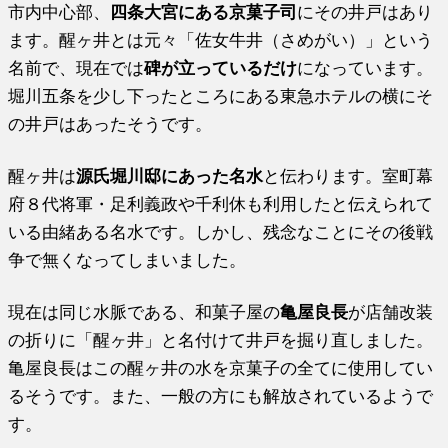
市内中心部、
四条大宮にある京菓子司
にその井戸はあり
ます。醒ヶ井とは元々「佐女牛井（さめがい）」という
名前で、現在では
碑が立っているだけ
になっています。
堀川五条を少し下ったところにある東急ホテルの横にそ
の井戸はあったそうです。
醒ヶ井は
源氏堀川邸にあった名水
と伝わります。室町幕
府８代将軍・足利義政や千利休も利用したと伝えられて
いる由緒ある名水です。しかし、残念なことにその後戦
争で無くなってしまいました。
現在は同じ水脈である、和菓子屋の
亀屋良長
が店舗改装
の折りに「醒ヶ井」と名付けて井戸を掘り直しました。
亀屋良長はこの醒ヶ井の水を京菓子の全てに使用してい
るそうです。また、一般の方にも解放されているようで
す。