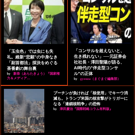
「コンサルを超えないと、
「玉虫色」では虫にも失
生き残れない」──元証券会
礼。維新“悲願”の中身なき
社社長・澤田聖陽が語る、
「副首都法」採決をめぐる
AI時代の"伴走型コンサ
茶番劇の舞台裏
ル"の正体
by
新恭（あらたきょう）『国家権
力＆メディア…
by
gyouza（まぐまぐ編集部）
プーチンが負ければ「核使用」でキーウ消
滅も。トランプ米国の核攻撃がトリガーに
なる「連鎖核戦争」の恐怖
by
津田慶治『国際戦略コラム有料版』