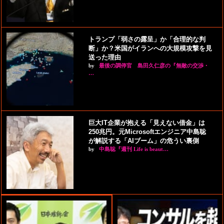
トランプ「弱さの露呈」か「合理的な判
断」か？米国がイランへの大規模攻撃を見
送った理由
by
最後の調停官 島田久仁彦の『無敵の交渉・
…
巨大IT企業が抱える「見えない借金」は
250兆円。元Microsoftエンジニア中島聡
が解説する「AIブーム」の危うい裏側
by
中島聡『週刊 Life is beaut…