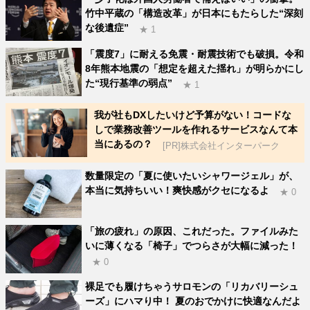
竹中平蔵の「構造改革」が日本にもたらした“深刻
な後遺症”
★ 1
「震度7」に耐える免震・耐震技術でも破損。令和
8年熊本地震の「想定を超えた揺れ」が明らかにし
た“現行基準の弱点”
★ 1
我が社もDXしたいけど予算がない！コードな
しで業務改善ツールを作れるサービスなんて本
当にあるの？
[PR]株式会社インターパーク
数量限定の「夏に使いたいシャワージェル」が、
本当に気持ちいい！爽快感がクセになるよ
★ 0
「旅の疲れ」の原因、これだった。ファイルみた
いに薄くなる「椅子」でつらさが大幅に減った！
★ 0
裸足でも履けちゃうサロモンの「リカバリーシュ
ーズ」にハマり中！ 夏のおでかけに快適なんだよ