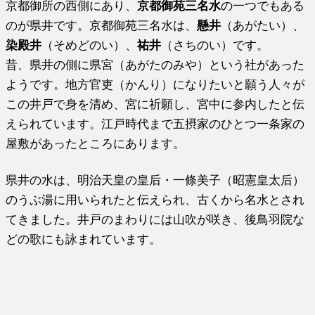
京都御所の西側にあり、
京都御苑三名水
の一つでもある
のが県井です。京都御苑三名水は、
懸井
（あがたい）、
染殿井
（そめどのい）、
祐井
（さちのい）です。
昔、県井の側に県宮（あがたのみや）という社があった
ようです。地方官吏（かんり）になりたいと願う人々が
この井戸で身を清め、宮に祈願し、宮中に参内したと伝
えられています。江戸時代まで五摂家のひとつ一条家の
屋敷があったところにあります。
県井の水は、明治天皇の皇后・一條美子（昭憲皇太后）
のうぶ湯に用いられたと伝えられ、古くから名水とされ
てきました。井戸のまわりには山吹が咲き、後鳥羽院な
どの歌にも詠まれています。