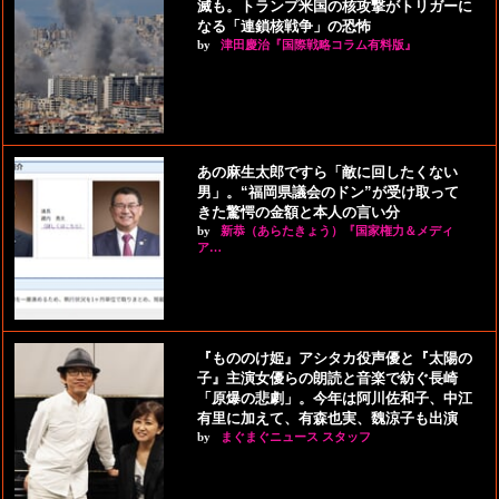
滅も。トランプ米国の核攻撃がトリガーに
なる「連鎖核戦争」の恐怖
by
津田慶治『国際戦略コラム有料版』
あの麻生太郎ですら「敵に回したくない
男」。“福岡県議会のドン”が受け取って
きた驚愕の金額と本人の言い分
by
新恭（あらたきょう）『国家権力＆メディ
ア…
『もののけ姫』アシタカ役声優と『太陽の
子』主演女優らの朗読と音楽で紡ぐ長崎
「原爆の悲劇」。今年は阿川佐和子、中江
有里に加えて、有森也実、魏涼子も出演
by
まぐまぐニュース スタッフ