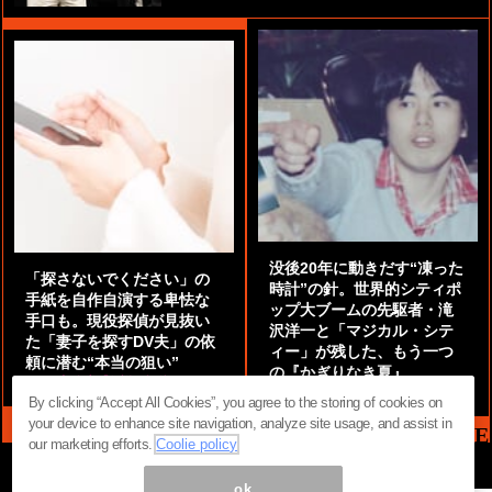
没後20年に動きだす“凍った
「探さないでください」の
時計”の針。世界的シティポ
手紙を自作自演する卑怯な
ップ大ブームの先駆者・滝
手口も。現役探偵が見抜い
沢洋一と「マジカル・シテ
た「妻子を探すDV夫」の依
ィー」が残した、もう一つ
頼に潜む“本当の狙い”
の『かぎりなき夏』
by
阿部泰尚『伝説の探偵』
by
都鳥 流星
By clicking “Accept All Cookies”, you agree to the storing of cookies on
your device to enhance site navigation, analyze site usage, and assist in
MAG2 NEWS HEADLINE
our marketing efforts.
Coolie policy
ok