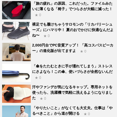
「旅の疲れ」の原因、これだった。ファイルみた
いに薄くなる「椅子」でつらさが大幅に減った！
★ 0
裸足でも履けちゃうサロモンの「リカバリーシュ
ーズ」にハマり中！ 夏のおでかけに快適なんだよ
ね〜
★ 0
2,000円台でPC音質アップ！ 「高コスパスピーカ
ー」の進化版が出てますよ
★ 0
「傘をたたむときに手が濡れてしまう」ストレス
にさよなら！この傘、使いづらさが全然ないんだ
★ 0
汗やファンデが気になるキャップ。専用ネットを
使ったら、洗濯機で気軽に洗えるようになりまし
た
★ 0
「やりたいこと」がなくても大丈夫。仕事は「や
るべきこと」から道が開ける
★ 0