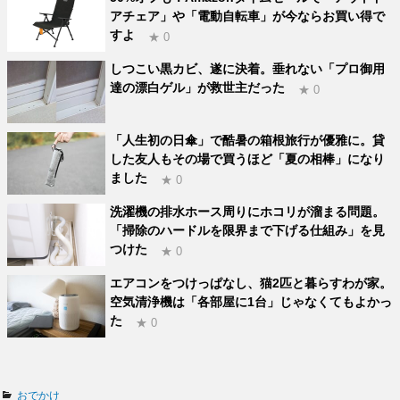
アチェア」や「電動自転車」が今ならお買い得で
すよ
★ 0
しつこい黒カビ、遂に決着。垂れない「プロ御用
達の漂白ゲル」が救世主だった
★ 0
「人生初の日傘」で酷暑の箱根旅行が優雅に。貸
した友人もその場で買うほど「夏の相棒」になり
ました
★ 0
洗濯機の排水ホース周りにホコリが溜まる問題。
「掃除のハードルを限界まで下げる仕組み」を見
つけた
★ 0
エアコンをつけっぱなし、猫2匹と暮らすわが家。
空気清浄機は「各部屋に1台」じゃなくてもよかっ
た
★ 0
カ
おでかけ