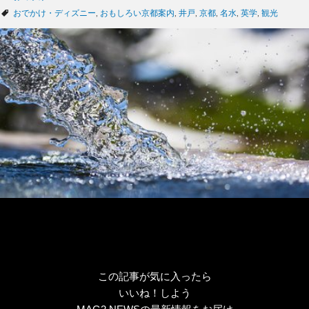
テ
タ
おでかけ・ディズニー
,
おもしろい京都案内
,
井戸
,
京都
,
名水
,
英学
,
観光
ゴ
グ
リ
ー
この記事が気に入ったら
いいね！しよう