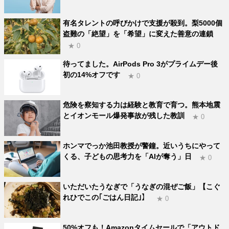
有名タレントの呼びかけで支援が殺到。梨5000個
盗難の「絶望」を「希望」に変えた善意の連鎖
★ 0
待ってました。AirPods Pro 3がプライムデー後
初の14%オフです
★ 0
危険を察知する力は経験と教育で育つ。熊本地震
とイオンモール爆発事故が残した教訓
★ 0
ホンマでっか池田教授が警鐘。近いうちにやって
くる、子どもの思考力を「AIが奪う」日
★ 0
いただいたうなぎで「うなぎの混ぜご飯」【こぐ
れひでこの｢ごはん日記｣】
★ 0
50%オフも！Amazonタイムセールで「アウトド