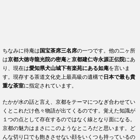
ちなみに待庵は
国宝茶席三名席
の一つです。他の二ヶ所
は
京都大徳寺龍光院の密庵
と
京都建仁寺永源正伝院
にあ
り、現在は
愛知県犬山城下有楽苑にある如庵
を言いま
す。現存する茶道文化史上最高級の遺構で
日本で最も貴
重な茶室
に指定されています。
たかが水の話と言え、京都をテーマにつなぎ合わせてい
くとこれだけ色々物語が出てくるのです。覚えた知識が
１つの点として存在するのではなく線となり面になる。
京都の魅力はまさにこのようなところだと思います。ど
んな切り口でも飽きさせない顔をいくつも持っているの