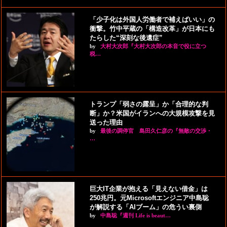
「少子化は外国人労働者で補えばいい」の
衝撃。竹中平蔵の「構造改革」が日本にも
たらした“深刻な後遺症”
by
大村大次郎『大村大次郎の本音で役に立つ
税…
トランプ「弱さの露呈」か「合理的な判
断」か？米国がイランへの大規模攻撃を見
送った理由
by
最後の調停官 島田久仁彦の『無敵の交渉・
…
巨大IT企業が抱える「見えない借金」は
250兆円。元Microsoftエンジニア中島聡
が解説する「AIブーム」の危うい裏側
by
中島聡『週刊 Life is beaut…