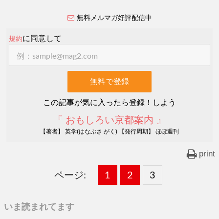
無料メルマガ好評配信中
に同意して
規約
この記事が気に入ったら登録！しよう
『 おもしろい京都案内 』
【著者】 英学(はなぶさ がく) 【発行周期】 ほぼ週刊
print
ページ:
固
1
固
2
,
固
3
,
定
定
定
いま読まれてます
ペ
ペ
ペ