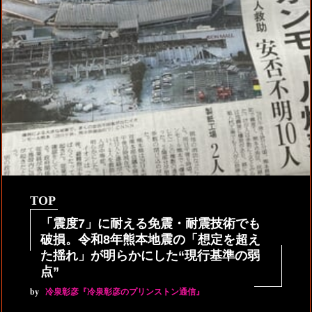
TOP
「震度7」に耐える免震・耐震技術でも
破損。令和8年熊本地震の「想定を超え
た揺れ」が明らかにした“現行基準の弱
点”
by
冷泉彰彦『冷泉彰彦のプリンストン通信』