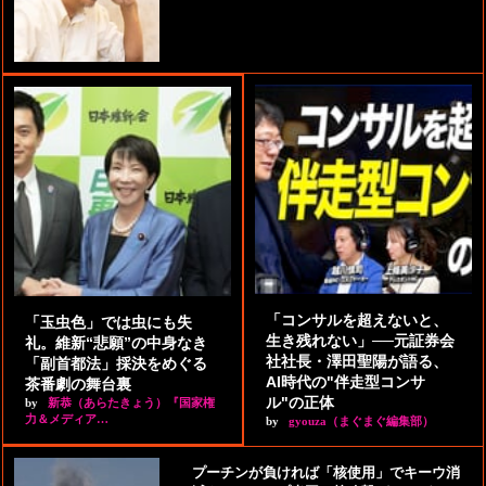
「コンサルを超えないと、
「玉虫色」では虫にも失
生き残れない」──元証券会
礼。維新“悲願”の中身なき
社社長・澤田聖陽が語る、
「副首都法」採決をめぐる
AI時代の"伴走型コンサ
茶番劇の舞台裏
ル"の正体
by
新恭（あらたきょう）『国家権
力＆メディア…
by
gyouza（まぐまぐ編集部）
プーチンが負ければ「核使用」でキーウ消