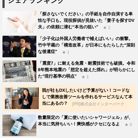
シェアランキング
「探さないでください」の手紙を自作自演する卑
怯な手口も。現役探偵が見抜いた「妻子を探すDV
夫」の依頼に潜む“本当の狙い”
★ 2
「少子化は外国人労働者で補えばいい」の衝撃。
竹中平蔵の「構造改革」が日本にもたらした“深刻
な後遺症”
★ 1
「震度7」に耐える免震・耐震技術でも破損。令和
8年熊本地震の「想定を超えた揺れ」が明らかにし
た“現行基準の弱点”
★ 1
我が社もDXしたいけど予算がない！コードな
しで業務改善ツールを作れるサービスなんて本
当にあるの？
[PR]株式会社インターパーク
数量限定の「夏に使いたいシャワージェル」が、
本当に気持ちいい！爽快感がクセになるよ
★ 0