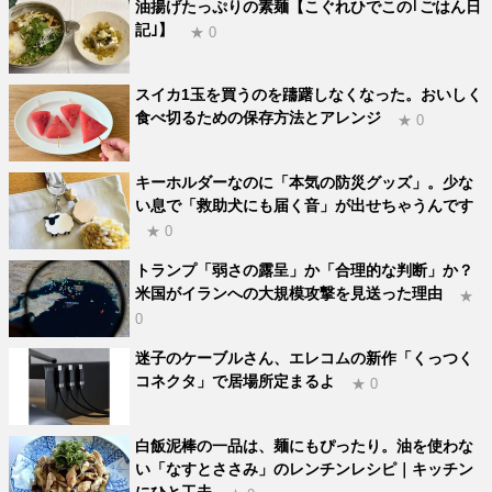
油揚げたっぷりの素麺【こぐれひでこの｢ごはん日
記｣】
★ 0
スイカ1玉を買うのを躊躇しなくなった。おいしく
食べ切るための保存方法とアレンジ
★ 0
キーホルダーなのに「本気の防災グッズ」。少な
い息で「救助犬にも届く音」が出せちゃうんです
★ 0
トランプ「弱さの露呈」か「合理的な判断」か？
米国がイランへの大規模攻撃を見送った理由
★
0
迷子のケーブルさん、エレコムの新作「くっつく
コネクタ」で居場所定まるよ
★ 0
白飯泥棒の一品は、麺にもぴったり。油を使わな
い「なすとささみ」のレンチンレシピ｜キッチン