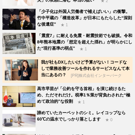
夫」の依頼に潜む“本当の狙い”
★ 2
「少子化は外国人労働者で補えばいい」の衝撃。
竹中平蔵の「構造改革」が日本にもたらした“深刻
な後遺症”
★ 1
「震度7」に耐える免震・耐震技術でも破損。令和
8年熊本地震の「想定を超えた揺れ」が明らかにし
た“現行基準の弱点”
★ 1
我が社もDXしたいけど予算がない！コードな
しで業務改善ツールを作れるサービスなんて本
当にあるの？
[PR]株式会社インターパーク
高市早苗が「公約を守る首相」を演じ続けるた
め、ただそれだけ。税率1％策が背負わされた“極
めて政治的”な役割
★ 1
諦めていたカーペットのシミ。レイコップなら
60℃の温水でしっかり落とします
★ 0