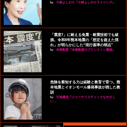
by
小林よしのり『小林よしのりライジング』
「震度7」に耐える免震・耐震技術でも破
損。令和8年熊本地震の「想定を超えた揺
れ」が明らかにした“現行基準の弱点”
by
冷泉彰彦『冷泉彰彦のプリンストン通信』
危険を察知する力は経験と教育で育つ。熊
本地震とイオンモール爆発事故が残した教
訓
by
引地達也『ジャーナリスティックなやさし
い…