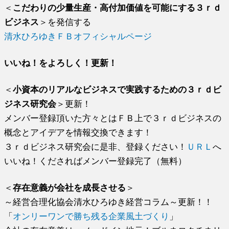
＜
こだわりの少量生産・高付加価値を可能にする３ｒｄ
ビジネス
＞を発信する
清水ひろゆきＦＢオフィシャルページ
いいね！をよろしく！更新！
＜
小資本のリアルなビジネスで実践するための３ｒｄビ
ジネス研究会
＞更新！
メンバー登録頂いた方々とはＦＢ上で３ｒｄビジネスの
概念とアイデアを情報交換できます！
３ｒｄビジネス研究会に是非、登録ください！
ＵＲＬ
へ
いいね！くださればメンバー登録完了（無料）
＜
存在意義が会社を成長させる
＞
～経営合理化協会清水ひろゆき経営コラム～更新！！
「
オンリーワンで勝ち残る企業風土づくり
」