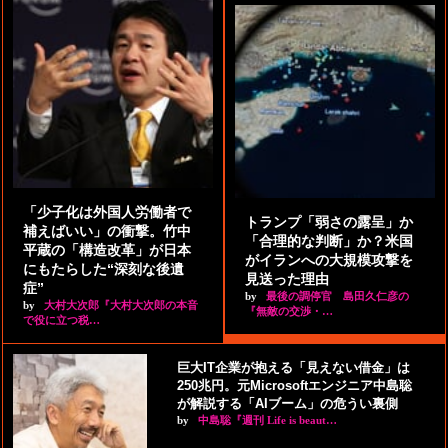
「少子化は外国人労働者で
トランプ「弱さの露呈」か
補えばいい」の衝撃。竹中
「合理的な判断」か？米国
平蔵の「構造改革」が日本
がイランへの大規模攻撃を
にもたらした“深刻な後遺
見送った理由
症”
by
最後の調停官 島田久仁彦の
by
大村大次郎『大村大次郎の本音
『無敵の交渉・…
で役に立つ税…
巨大IT企業が抱える「見えない借金」は
250兆円。元Microsoftエンジニア中島聡
が解説する「AIブーム」の危うい裏側
by
中島聡『週刊 Life is beaut…