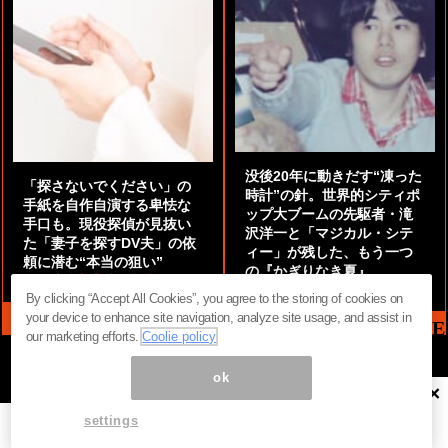
没後20年に動きだす“凍った
「探さないでください」の
時計”の針。世界的シティポ
手紙を自作自演する卑怯な
ップ大ブームの先駆者・滝
手口も。現役探偵が見抜い
沢洋一と「マジカル・シテ
た「妻子を探すDV夫」の依
ィー」が残した、もう一つ
頼に潜む“本当の狙い”
の『かぎりなき夏』
by
阿部泰尚『伝説の探偵』
by
都鳥 流星
By clicking “Accept All Cookies”, you agree to the storing of cookies on
your device to enhance site navigation, analyze site usage, and assist in
MAG2 NEWS HEADLINE
our marketing efforts.
Coolie policy
ok
×
ページ内の商標は全て商標権者に属します。無断転載を禁じます。 ©
まぐまぐ！
settings