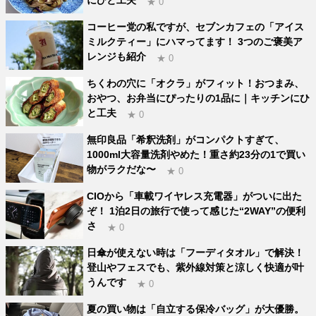
にひと工夫
★ 0
コーヒー党の私ですが、セブンカフェの「アイス
ミルクティー」にハマってます！ 3つのご褒美ア
レンジも紹介
★ 0
ちくわの穴に「オクラ」がフィット！おつまみ、
おやつ、お弁当にぴったりの1品に｜キッチンにひ
と工夫
★ 0
無印良品「希釈洗剤」がコンパクトすぎて、
1000ml大容量洗剤やめた！重さ約23分の1で買い
物がラクだな〜
★ 0
CIOから「車載ワイヤレス充電器」がついに出た
ぞ！ 1泊2日の旅行で使って感じた“2WAY”の便利
さ
★ 0
日傘が使えない時は「フーディタオル」で解決！
登山やフェスでも、紫外線対策と涼しく快適が叶
うんです
★ 0
夏の買い物は「自立する保冷バッグ」が大優勝。