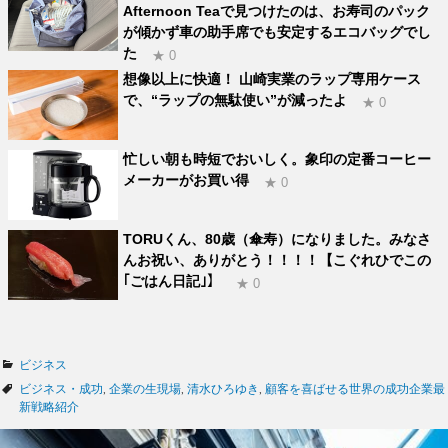
Afternoon Teaで見つけたのは、お寿司のパック
が傾かず車の助手席でも安定するエコバッグでし
た
★ 0
想像以上に快適！ 山崎実業のラップ専用ケース
で、“ラップの無駄使い”が減ったよ
★ 0
忙しい朝も時短でおいしく。象印の定番コーヒー
メーカーがお買い得
★ 0
TORUくん、80歳（傘寿）になりました。みなさ
んお祝い、ありがとう！！！！【こぐれひでこの
｢ごはん日記｣】
★ 0
カ
ビジネス
テ
タ
ビジネス・成功
,
企業の生現場
,
清水ひろゆき
,
顧客を喜ばせる世界の成功企業最
ゴ
グ
新戦略紹介
リ
ー