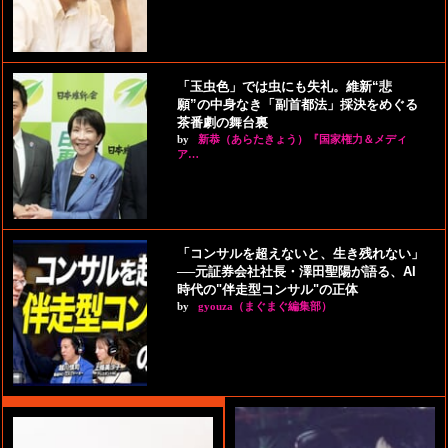
「玉虫色」では虫にも失礼。維新“悲
願”の中身なき「副首都法」採決をめぐる
茶番劇の舞台裏
by
新恭（あらたきょう）『国家権力＆メディ
ア…
「コンサルを超えないと、生き残れない」
──元証券会社社長・澤田聖陽が語る、AI
時代の"伴走型コンサル"の正体
by
gyouza（まぐまぐ編集部）