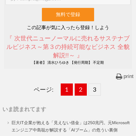
この記事が気に入ったら登録！しよう
『 次世代ニューノーマルに売れるサステナブ
ルビジネス～第３の持続可能なビジネス 全貌
解説!!～ 』
【著者】 清水ひろゆき 【発行周期】 不定期
print
ページ:
固
1
固
2
,
固
3
,
定
定
定
いま読まれてます
ペ
ペ
ペ
巨大IT企業が抱える「見えない借金」は250兆円。元Microsoft
ー
ー
ー
エンジニア中島聡が解説する「AIブーム」の危うい裏側