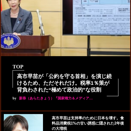
TOP
高市早苗が「公約を守る首相」を演じ続
けるため、ただそれだけ。税率1％策が
背負わされた“極めて政治的”な役割
by
新恭（あらたきょう）『国家権力＆メディア…
高市早苗は支持率のために日本を壊す。食
料品消費税1%の甘い誘惑に隠された2年後
の大増税