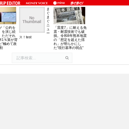
ま
ぐ
ま
ぐ
ニ
が「公約を
「震度7」に耐える免
ュ
」を演じ続
震・耐震技術でも破
ー
、ただそれ
損。令和8年熊本地震
ス！test
率1％策が背
の「想定を超えた揺
た“極めて政
れ」が明らかにし
割
た“現行基準の弱点”