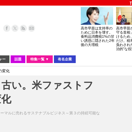
高市早苗は支持率の
高市早苗
ために日本を壊す。
守る首相
食料品消費税1%の甘
けるため
い誘惑に隠された2年
だけ。税
後の大増税
負わされ
治的”な役
ャー
話題
特集一覧 ▼
有名企業
の変化
う古い。米ファストフ
変化
ノーマルに売れるサステナブルビジネス～第３の持続可能な