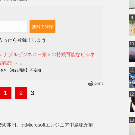
入ったら登録！しよう
ステナブルビジネス～第３の持続可能なビジネ
解説!!～ 』
ゆき 【発行周期】 不定期
print
1
2
3
0兆円。元Microsoftエンジニア中島聡が解