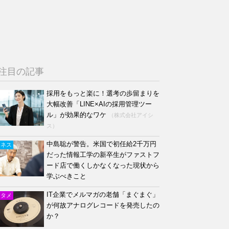
注目の記事
採用をもっと楽に！選考の歩留まりを
大幅改善「LINE×AIの採用管理ツー
ル」が効果的なワケ
（株式会社アイシ
ス）
中島聡が警告。米国で初任給2千万円
ジネス
だった情報工学の新卒生がファストフ
ード店で働くしかなくなった現状から
学ぶべきこと
IT企業でメルマガの老舗「まぐまぐ」
ンタメ
が何故アナログレコードを発売したの
か？