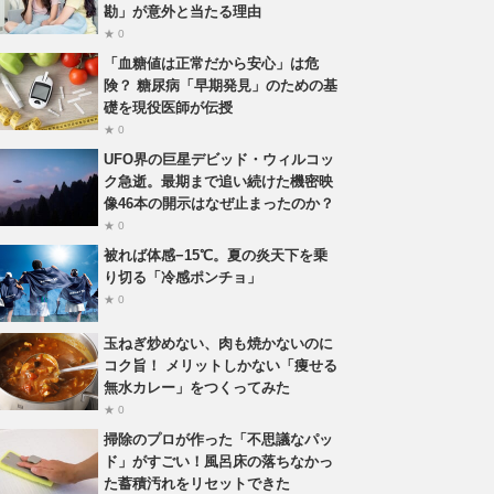
勘」が意外と当たる理由
★ 0
「血糖値は正常だから安心」は危
険？ 糖尿病「早期発見」のための基
礎を現役医師が伝授
★ 0
UFO界の巨星デビッド・ウィルコッ
ク急逝。最期まで追い続けた機密映
像46本の開示はなぜ止まったのか？
★ 0
被れば体感−15℃。夏の炎天下を乗
り切る「冷感ポンチョ」
★ 0
玉ねぎ炒めない、肉も焼かないのに
コク旨！ メリットしかない「痩せる
無水カレー」をつくってみた
★ 0
掃除のプロが作った「不思議なパッ
ド」がすごい！風呂床の落ちなかっ
た蓄積汚れをリセットできた