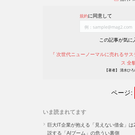
に同意して
規約
この記事が気に
『 次世代ニューノーマルに売れるサ
ス 全貌
【著者】 清水ひろ
ページ:
いま読まれてます
巨大IT企業が抱える「見えない借金」は25
説する「AIブーム」の危うい裏側