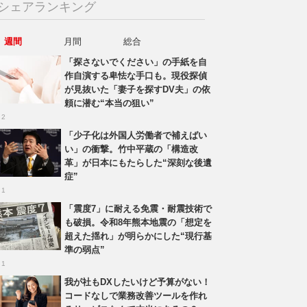
シェアランキング
週間
月間
総合
「探さないでください」の手紙を自
作自演する卑怯な手口も。現役探偵
が見抜いた「妻子を探すDV夫」の依
頼に潜む“本当の狙い”
 2
「少子化は外国人労働者で補えばい
い」の衝撃。竹中平蔵の「構造改
革」が日本にもたらした“深刻な後遺
症”
 1
「震度7」に耐える免震・耐震技術で
も破損。令和8年熊本地震の「想定を
超えた揺れ」が明らかにした“現行基
準の弱点”
 1
我が社もDXしたいけど予算がない！
コードなしで業務改善ツールを作れ