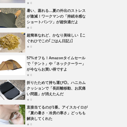
★ 0
暑い、蒸れる…夏の外出のストレス
が激減！ワークマンの「持続冷感な
ショートパンツ」が超快適だよ
★ 0
超簡単なれど、かなり美味しい【こ
ぐれひでこの｢ごはん日記｣】
★ 0
57%オフも！Amazonタイムセール
で「テント」や「ネッククーラー」
が今ならお買い得ですよ
★ 0
折りたためて持ち運び◎。ハニカム
クッションで「長距離移動、お尻痛
い問題」が消えたんだ
★ 0
直接当てるのが1番。アイスカイロが
「夏の暑さ・冷房の寒さ」どっちも
解決してくれた
★ 0