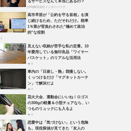
るサービスなんて本当にあるの？
[PR]株式会社インターパーク
高市早苗が「公約を守る首相」を演
じ続けるため、ただそれだけ。税率
1％策が背負わされた“極めて政治
的”な役割
 1
見えない収納が苦手な私の定番。10
年愛用している無印良品「ワイヤー
バスケット」のリアルな活用法
★ 0
車内の「日差し・熱」我慢しない。
くっつけるだけ「マグネットカーテ
ン」で解決だよ
★ 0
花火大会、運動会にいいね！ロゴス
の300gの軽量＆小型チェアなら、い
つものリュックにも入るよ
★ 0
恋愛中は「気づけない」という危険
も。現役探偵が見てきた「友人の