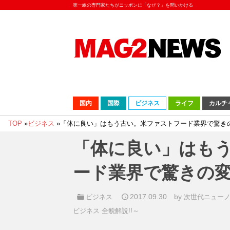
第一線の専門家たちがニッポンに「なぜ？」を問いかける
国内
国際
ビジネス
ライフ
カルチ
TOP
»
ビジネス
»
「体に良い」はもう古い。米ファストフード業界で驚き
「体に良い」はも
ード業界で驚きの
2017.09.30
by
ビジネス
次世代ニュー
ビジネス 全貌解説!!～