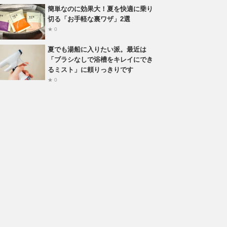
簡単なのに効果大！夏を快適に乗り
切る「お手軽な裏ワザ」2選
★ 0
夏でも湯船に入りたい派。最近は
「ブラシなしで浴槽をキレイにでき
るミスト」に頼りっきりです
★ 0